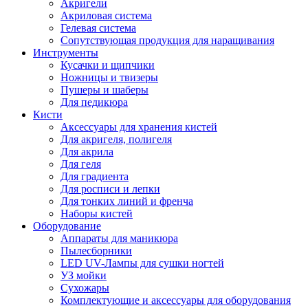
Акригели
Акриловая система
Гелевая система
Сопутствующая продукция для наращивания
Инструменты
Кусачки и щипчики
Ножницы и твизеры
Пушеры и шаберы
Для педикюра
Кисти
Аксессуары для хранения кистей
Для акригеля, полигеля
Для акрила
Для геля
Для градиента
Для росписи и лепки
Для тонких линий и френча
Наборы кистей
Оборудование
Аппараты для маникюра
Пылесборники
LED UV-Лампы для сушки ногтей
УЗ мойки
Сухожары
Комплектующие и аксессуары для оборудования