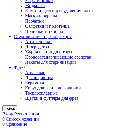
Бафы и пилки
Жидкости
Кисти и щетки для удаления пыли
Маски и экраны
Перчатки
Салфетки и полотенца
Шапочки и тапочки
Стерилизация и дезинфекция
Антисептики
Дезсредства
Журналы и индикаторы
Кровоостанавливающие средства
Пакеты для стерилизации
Фрезы
Алмазные
Для педикюра
Керамика
Корундовые и шлифовщики
Твердосплавные
Щетки и футляры для фрез
Поиск
Вход/ Регистрация
0
Список желаний
0
Сравнение