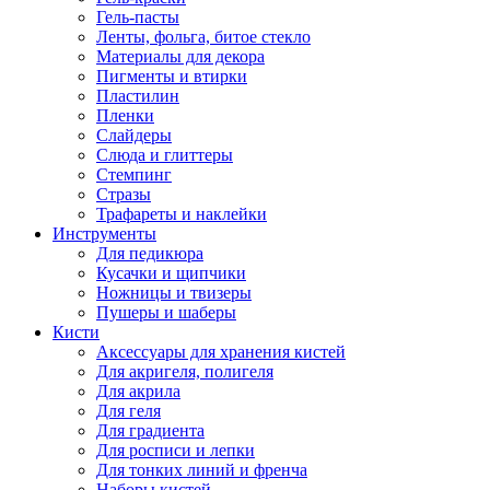
Гель-пасты
Ленты, фольга, битое стекло
Материалы для декора
Пигменты и втирки
Пластилин
Пленки
Слайдеры
Слюда и глиттеры
Стемпинг
Стразы
Трафареты и наклейки
Инструменты
Для педикюра
Кусачки и щипчики
Ножницы и твизеры
Пушеры и шаберы
Кисти
Аксессуары для хранения кистей
Для акригеля, полигеля
Для акрила
Для геля
Для градиента
Для росписи и лепки
Для тонких линий и френча
Наборы кистей