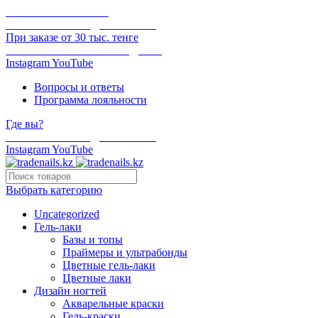
ОНЛАЙН ОПЛАТА
БЕСПЛАТНАЯ ДОСТАВКА
При заказе от 30 тыс. тенге
ОТГРУЗКА В ТОТ ЖЕ ДЕНЬ
Instagram
YouTube
Вопросы и ответы
Программа лояльности
Где вы?
БЕСПЛАТНАЯ ДОСТАВКА
Instagram
YouTube
Выбрать категорию
Uncategorized
Гель-лаки
Базы и топы
Праймеры и ультрабонды
Цветные гель-лаки
Цветные лаки
Дизайн ногтей
Акварельные краски
Гель-краски