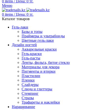
0
items
/
Цена:
0
тг.
Меню
0
items
/
Цена:
0
тг.
Каталог товаров
Гель-лаки
Базы и топы
Праймеры и ультрабонды
Цветные гель-лаки
Дизайн ногтей
Акварельные краски
Гель-краски
Гель-пасты
Ленты, фольга, битое стекло
Материалы для декора
Пигменты и втирки
Пластилин
Пленки
Слайдеры
Слюда и глиттеры
Стемпинг
Стразы
Трафареты и наклейки
Наращивание