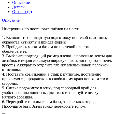
Описание
Детали
Отзывы (0)
Описание
Инструкция по постановке плёнок на ногти:
1. Выполните стандартную подготовку ногтевой пластины,
обработав кутикулу и придав форму.
2. Пройдитесь мягким бафом по ногтевой пластине и
обезжирьте ее.
3. Выберите подходящий размер пленки с помощью ленты для
дизайна, измеряя ею самую широкую часть ногтя (в зоне точек
вроста). Аккуратно отделите пленку апельсиновой палочкой
от основы.
4. Поставьте край пленки в стык к кутикуле, постепенно
прижимая ее, продвигаясь к свободному краю ногтя, затем в
стороны.
5. Слегка подожмите плёнку под свободный край для
удобства опила лишнего. Для этого используйте пилку
мягкого абразива.
6. Перекройте тонким слоем базы, запечатывая торцы.
Просушите базу. Затем тонко перекройте топом.