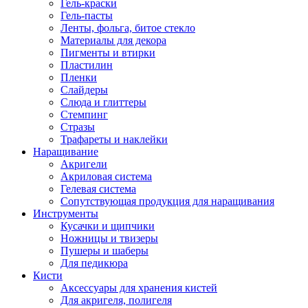
Гель-краски
Гель-пасты
Ленты, фольга, битое стекло
Материалы для декора
Пигменты и втирки
Пластилин
Пленки
Слайдеры
Слюда и глиттеры
Стемпинг
Стразы
Трафареты и наклейки
Наращивание
Акригели
Акриловая система
Гелевая система
Сопутствующая продукция для наращивания
Инструменты
Кусачки и щипчики
Ножницы и твизеры
Пушеры и шаберы
Для педикюра
Кисти
Аксессуары для хранения кистей
Для акригеля, полигеля