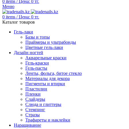
0
items
/
Цена:
0
тг.
Меню
0
items
/
Цена:
0
тг.
Каталог товаров
Гель-лаки
Базы и топы
Праймеры и ультрабонды
Цветные гель-лаки
Дизайн ногтей
Акварельные краски
Гель-краски
Гель-пасты
Ленты, фольга, битое стекло
Материалы для декора
Пигменты и втирки
Пластилин
Пленки
Слайдеры
Слюда и глиттеры
Стемпинг
Стразы
Трафареты и наклейки
Наращивание