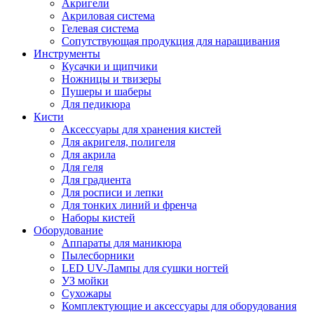
Акригели
Акриловая система
Гелевая система
Сопутствующая продукция для наращивания
Инструменты
Кусачки и щипчики
Ножницы и твизеры
Пушеры и шаберы
Для педикюра
Кисти
Аксессуары для хранения кистей
Для акригеля, полигеля
Для акрила
Для геля
Для градиента
Для росписи и лепки
Для тонких линий и френча
Наборы кистей
Оборудование
Аппараты для маникюра
Пылесборники
LED UV-Лампы для сушки ногтей
УЗ мойки
Сухожары
Комплектующие и аксессуары для оборудования