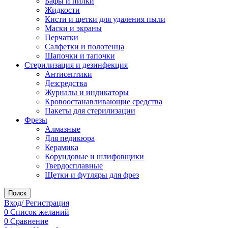
Бафы и пилки
Жидкости
Кисти и щетки для удаления пыли
Маски и экраны
Перчатки
Салфетки и полотенца
Шапочки и тапочки
Стерилизация и дезинфекция
Антисептики
Дезсредства
Журналы и индикаторы
Кровоостанавливающие средства
Пакеты для стерилизации
Фрезы
Алмазные
Для педикюра
Керамика
Корундовые и шлифовщики
Твердосплавные
Щетки и футляры для фрез
Поиск
Вход/ Регистрация
0
Список желаний
0
Сравнение