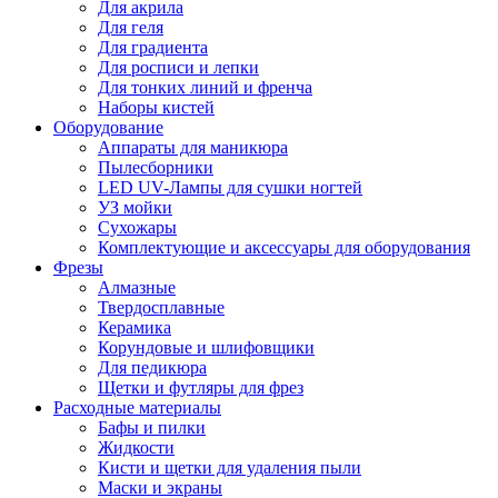
Для акрила
Для геля
Для градиента
Для росписи и лепки
Для тонких линий и френча
Наборы кистей
Оборудование
Аппараты для маникюра
Пылесборники
LED UV-Лампы для сушки ногтей
УЗ мойки
Сухожары
Комплектующие и аксессуары для оборудования
Фрезы
Алмазные
Твердосплавные
Керамика
Корундовые и шлифовщики
Для педикюра
Щетки и футляры для фрез
Расходные материалы
Бафы и пилки
Жидкости
Кисти и щетки для удаления пыли
Маски и экраны