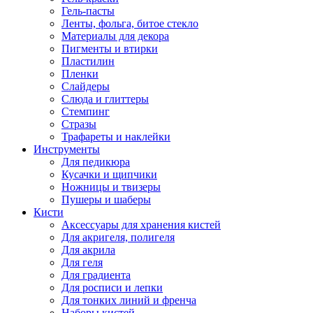
Гель-пасты
Ленты, фольга, битое стекло
Материалы для декора
Пигменты и втирки
Пластилин
Пленки
Слайдеры
Слюда и глиттеры
Стемпинг
Стразы
Трафареты и наклейки
Инструменты
Для педикюра
Кусачки и щипчики
Ножницы и твизеры
Пушеры и шаберы
Кисти
Аксессуары для хранения кистей
Для акригеля, полигеля
Для акрила
Для геля
Для градиента
Для росписи и лепки
Для тонких линий и френча
Наборы кистей