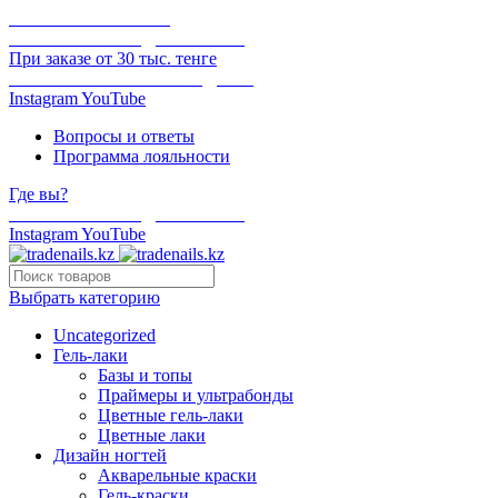
ОНЛАЙН ОПЛАТА
БЕСПЛАТНАЯ ДОСТАВКА
При заказе от 30 тыс. тенге
ОТГРУЗКА В ТОТ ЖЕ ДЕНЬ
Instagram
YouTube
Вопросы и ответы
Программа лояльности
Где вы?
БЕСПЛАТНАЯ ДОСТАВКА
Instagram
YouTube
Выбрать категорию
Uncategorized
Гель-лаки
Базы и топы
Праймеры и ультрабонды
Цветные гель-лаки
Цветные лаки
Дизайн ногтей
Акварельные краски
Гель-краски