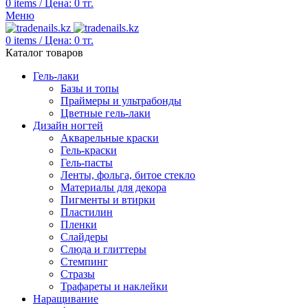
0
items
/
Цена:
0
тг.
Меню
0
items
/
Цена:
0
тг.
Каталог товаров
Гель-лаки
Базы и топы
Праймеры и ультрабонды
Цветные гель-лаки
Дизайн ногтей
Акварельные краски
Гель-краски
Гель-пасты
Ленты, фольга, битое стекло
Материалы для декора
Пигменты и втирки
Пластилин
Пленки
Слайдеры
Слюда и глиттеры
Стемпинг
Стразы
Трафареты и наклейки
Наращивание