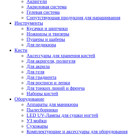
Акригели
Акриловая система
Гелевая система
Сопутствующая продукция для наращивания
Инструменты
Кусачки и щипчики
Ножницы и твизеры
Пушеры и шаберы
Для педикюра
Кисти
Аксессуары для хранения кистей
Для акригеля, полигеля
Для акрила
Для геля
Для градиента
Для росписи и лепки
Для тонких линий и френча
Наборы кистей
Оборудование
Аппараты для маникюра
Пылесборники
LED UV-Лампы для сушки ногтей
УЗ мойки
Сухожары
Комплектующие и аксессуары для оборудования