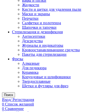
Бафы и пилки
Жидкости
Кисти и щетки для удаления пыли
Маски и экраны
Перчатки
Салфетки и полотенца
Шапочки и тапочки
Стерилизация и дезинфекция
Антисептики
Дезсредства
Журналы и индикаторы
Кровоостанавливающие средства
Пакеты для стерилизации
Фрезы
Алмазные
Для педикюра
Керамика
Корундовые и шлифовщики
Твердосплавные
Щетки и футляры для фрез
Поиск
Вход/ Регистрация
0
Список желаний
0
Сравнение