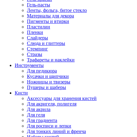
Гель-пасты
Ленты, фольга, битое стекло
Материалы для декора
Пигменты и втирки
Пластилин
Пленки
Слайдеры
Слюда и глиттеры
Стемпинг
Стразы
Трафареты и наклейки
Инструменты
Для педикюра
Кусачки и щипчики
Ножницы и твизеры
Пушеры и шаберы
Кисти
Аксессуары для хранения кистей
Для акригеля, полигеля
Для акрила
Для геля
Для градиента
Для росписи и лепки
Для тонких линий и френча
Наборы кистей