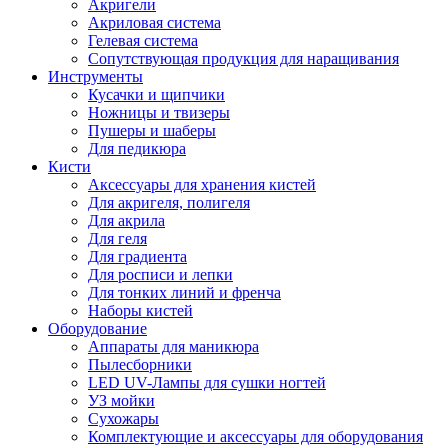
Акригели
Акриловая система
Гелевая система
Сопутствующая продукция для наращивания
Инструменты
Кусачки и щипчики
Ножницы и твизеры
Пушеры и шаберы
Для педикюра
Кисти
Аксессуары для хранения кистей
Для акригеля, полигеля
Для акрила
Для геля
Для градиента
Для росписи и лепки
Для тонких линий и френча
Наборы кистей
Оборудование
Аппараты для маникюра
Пылесборники
LED UV-Лампы для сушки ногтей
УЗ мойки
Сухожары
Комплектующие и аксессуары для оборудования