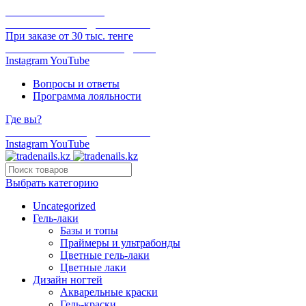
ОНЛАЙН ОПЛАТА
БЕСПЛАТНАЯ ДОСТАВКА
При заказе от 30 тыс. тенге
ОТГРУЗКА В ТОТ ЖЕ ДЕНЬ
Instagram
YouTube
Вопросы и ответы
Программа лояльности
Где вы?
БЕСПЛАТНАЯ ДОСТАВКА
Instagram
YouTube
Выбрать категорию
Uncategorized
Гель-лаки
Базы и топы
Праймеры и ультрабонды
Цветные гель-лаки
Цветные лаки
Дизайн ногтей
Акварельные краски
Гель-краски