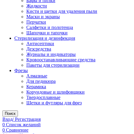
Бафы и пилки
Жидкости
Кисти и щетки для удаления пыли
Маски и экраны
Перчатки
Салфетки и полотенца
Шапочки и тапочки
Стерилизация и дезинфекция
Антисептики
Дезсредства
Журналы и индикаторы
Кровоостанавливающие средства
Пакеты для стерилизации
Фрезы
Алмазные
Для педикюра
Керамика
Корундовые и шлифовщики
Твердосплавные
Щетки и футляры для фрез
Поиск
Вход/ Регистрация
0
Список желаний
0
Сравнение