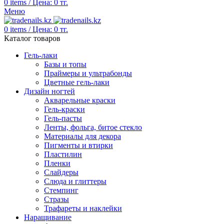
0
items
/
Цена:
0
тг.
Меню
0
items
/
Цена:
0
тг.
Каталог товаров
Гель-лаки
Базы и топы
Праймеры и ультрабонды
Цветные гель-лаки
Дизайн ногтей
Акварельные краски
Гель-краски
Гель-пасты
Ленты, фольга, битое стекло
Материалы для декора
Пигменты и втирки
Пластилин
Пленки
Слайдеры
Слюда и глиттеры
Стемпинг
Стразы
Трафареты и наклейки
Наращивание