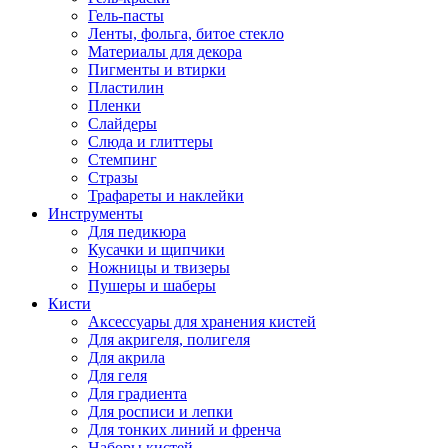
Гель-пасты
Ленты, фольга, битое стекло
Материалы для декора
Пигменты и втирки
Пластилин
Пленки
Слайдеры
Слюда и глиттеры
Стемпинг
Стразы
Трафареты и наклейки
Инструменты
Для педикюра
Кусачки и щипчики
Ножницы и твизеры
Пушеры и шаберы
Кисти
Аксессуары для хранения кистей
Для акригеля, полигеля
Для акрила
Для геля
Для градиента
Для росписи и лепки
Для тонких линий и френча
Наборы кистей