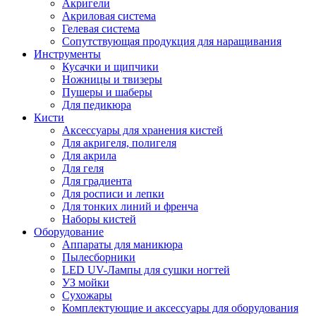
Акригели
Акриловая система
Гелевая система
Сопутствующая продукция для наращивания
Инструменты
Кусачки и щипчики
Ножницы и твизеры
Пушеры и шаберы
Для педикюра
Кисти
Аксессуары для хранения кистей
Для акригеля, полигеля
Для акрила
Для геля
Для градиента
Для росписи и лепки
Для тонких линий и френча
Наборы кистей
Оборудование
Аппараты для маникюра
Пылесборники
LED UV-Лампы для сушки ногтей
УЗ мойки
Сухожары
Комплектующие и аксессуары для оборудования