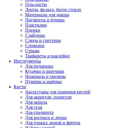
Гель-пасты
Ленты, фольга, битое стекло
Материалы для декора
Пигменты и втирки
Пластилин
Пленки
Слайдеры
Слюда и глиттеры
Стемпинг
Стразы
Трафареты и наклейки
Инструменты
Для педикюра
Кусачки и щипчики
Ножницы и твизеры
Пушеры и шаберы
Кисти
Аксессуары для хранения кистей
Для акригеля, полигеля
Для акрила
Для геля
Для градиента
Для росписи и лепки
Для тонких линий и френча
Наборы кистей