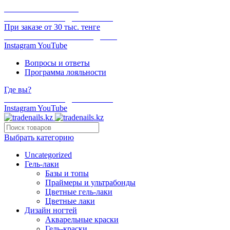
ОНЛАЙН ОПЛАТА
БЕСПЛАТНАЯ ДОСТАВКА
При заказе от 30 тыс. тенге
ОТГРУЗКА В ТОТ ЖЕ ДЕНЬ
Instagram
YouTube
Вопросы и ответы
Программа лояльности
Где вы?
БЕСПЛАТНАЯ ДОСТАВКА
Instagram
YouTube
Выбрать категорию
Uncategorized
Гель-лаки
Базы и топы
Праймеры и ультрабонды
Цветные гель-лаки
Цветные лаки
Дизайн ногтей
Акварельные краски
Гель-краски