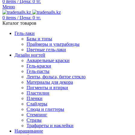
0
items
/
Цена:
0
тг.
Меню
0
items
/
Цена:
0
тг.
Каталог товаров
Гель-лаки
Базы и топы
Праймеры и ультрабонды
Цветные гель-лаки
Дизайн ногтей
Акварельные краски
Гель-краски
Гель-пасты
Ленты, фольга, битое стекло
Материалы для декора
Пигменты и втирки
Пластилин
Пленки
Слайдеры
Слюда и глиттеры
Стемпинг
Стразы
Трафареты и наклейки
Наращивание