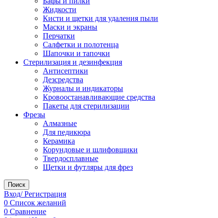
Бафы и пилки
Жидкости
Кисти и щетки для удаления пыли
Маски и экраны
Перчатки
Салфетки и полотенца
Шапочки и тапочки
Стерилизация и дезинфекция
Антисептики
Дезсредства
Журналы и индикаторы
Кровоостанавливающие средства
Пакеты для стерилизации
Фрезы
Алмазные
Для педикюра
Керамика
Корундовые и шлифовщики
Твердосплавные
Щетки и футляры для фрез
Поиск
Вход/ Регистрация
0
Список желаний
0
Сравнение