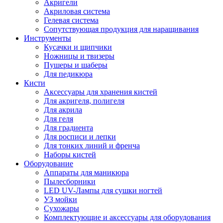
Акригели
Акриловая система
Гелевая система
Сопутствующая продукция для наращивания
Инструменты
Кусачки и щипчики
Ножницы и твизеры
Пушеры и шаберы
Для педикюра
Кисти
Аксессуары для хранения кистей
Для акригеля, полигеля
Для акрила
Для геля
Для градиента
Для росписи и лепки
Для тонких линий и френча
Наборы кистей
Оборудование
Аппараты для маникюра
Пылесборники
LED UV-Лампы для сушки ногтей
УЗ мойки
Сухожары
Комплектующие и аксессуары для оборудования