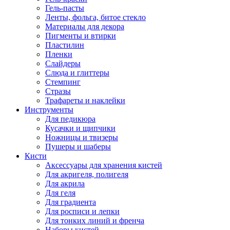
Гель-пасты
Ленты, фольга, битое стекло
Материалы для декора
Пигменты и втирки
Пластилин
Пленки
Слайдеры
Слюда и глиттеры
Стемпинг
Стразы
Трафареты и наклейки
Инструменты
Для педикюра
Кусачки и щипчики
Ножницы и твизеры
Пушеры и шаберы
Кисти
Аксессуары для хранения кистей
Для акригеля, полигеля
Для акрила
Для геля
Для градиента
Для росписи и лепки
Для тонких линий и френча
Наборы кистей