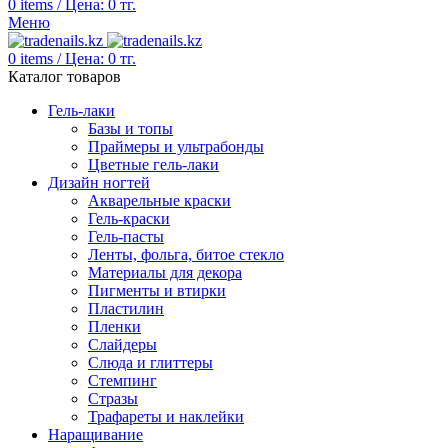
0
items
/
Цена:
0
тг.
Меню
0
items
/
Цена:
0
тг.
Каталог товаров
Гель-лаки
Базы и топы
Праймеры и ультрабонды
Цветные гель-лаки
Дизайн ногтей
Акварельные краски
Гель-краски
Гель-пасты
Ленты, фольга, битое стекло
Материалы для декора
Пигменты и втирки
Пластилин
Пленки
Слайдеры
Слюда и глиттеры
Стемпинг
Стразы
Трафареты и наклейки
Наращивание