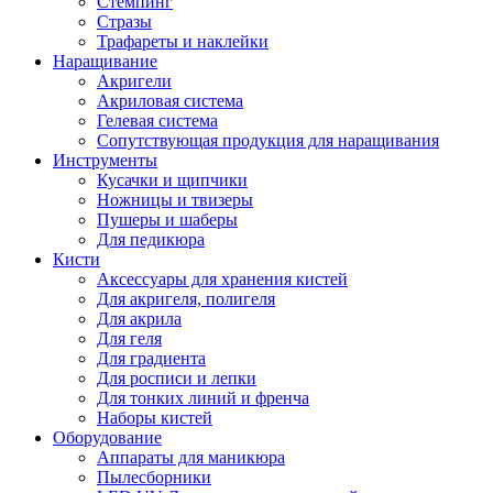
Стемпинг
Стразы
Трафареты и наклейки
Наращивание
Акригели
Акриловая система
Гелевая система
Сопутствующая продукция для наращивания
Инструменты
Кусачки и щипчики
Ножницы и твизеры
Пушеры и шаберы
Для педикюра
Кисти
Аксессуары для хранения кистей
Для акригеля, полигеля
Для акрила
Для геля
Для градиента
Для росписи и лепки
Для тонких линий и френча
Наборы кистей
Оборудование
Аппараты для маникюра
Пылесборники