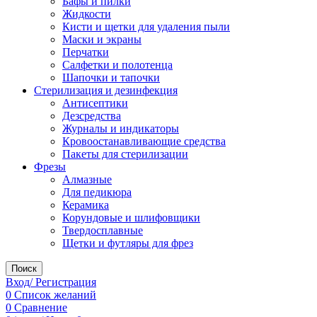
Бафы и пилки
Жидкости
Кисти и щетки для удаления пыли
Маски и экраны
Перчатки
Салфетки и полотенца
Шапочки и тапочки
Стерилизация и дезинфекция
Антисептики
Дезсредства
Журналы и индикаторы
Кровоостанавливающие средства
Пакеты для стерилизации
Фрезы
Алмазные
Для педикюра
Керамика
Корундовые и шлифовщики
Твердосплавные
Щетки и футляры для фрез
Поиск
Вход/ Регистрация
0
Список желаний
0
Сравнение