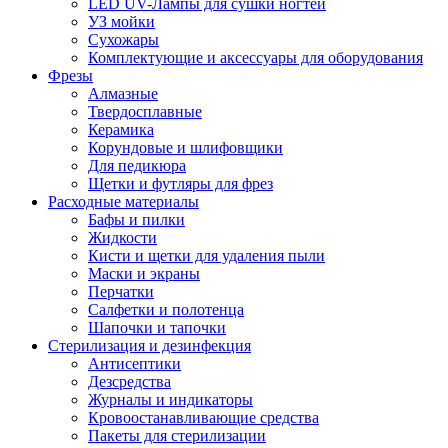
LED UV-Лампы для сушки ногтей
УЗ мойки
Сухожары
Комплектующие и аксессуары для оборудования
Фрезы
Алмазные
Твердосплавные
Керамика
Корундовые и шлифовщики
Для педикюра
Щетки и футляры для фрез
Расходные материалы
Бафы и пилки
Жидкости
Кисти и щетки для удаления пыли
Маски и экраны
Перчатки
Салфетки и полотенца
Шапочки и тапочки
Стерилизация и дезинфекция
Антисептики
Дезсредства
Журналы и индикаторы
Кровоостанавливающие средства
Пакеты для стерилизации