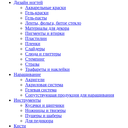
Дизайн ногтей
Акварельные краски
Гель-краски
Гель-пасты
Ленты, фольга, битое стекло
Материалы для декора
Пигменты и втирки
Пластилин
Пленки
Слайдеры
Слюда и глиттеры
Стемпинг
Стразы
Трафареты и наклейки
Наращивание
Акригели
Акриловая система
Гелевая система
Сопутствующая продукция для наращивания
Инструменты
Кусачки и щипчики
Ножницы и твизеры
Пушеры и шаберы
Для педикюра
Кисти