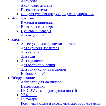
Акригели
Акриловая система
Гелевая система
Сопутствующая продукция для наращивания
Инструменты
Кусачки и щипчики
Ножницы и твизеры
Пушеры и шаберы
Для педикюра
Кисти
Аксессуары для хранения кистей
Для акригеля, полигеля
Для акрила
Для геля
Для градиента
Для росписи и лепки
Для тонких линий и френча
Наборы кистей
Оборудование
Аппараты для маникюра
Пылесборники
LED UV-Лампы для сушки ногтей
УЗ мойки
Сухожары
Комплектующие и аксессуары для оборудования