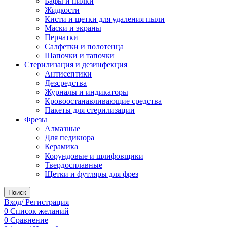
Бафы и пилки
Жидкости
Кисти и щетки для удаления пыли
Маски и экраны
Перчатки
Салфетки и полотенца
Шапочки и тапочки
Стерилизация и дезинфекция
Антисептики
Дезсредства
Журналы и индикаторы
Кровоостанавливающие средства
Пакеты для стерилизации
Фрезы
Алмазные
Для педикюра
Керамика
Корундовые и шлифовщики
Твердосплавные
Щетки и футляры для фрез
Поиск
Вход/ Регистрация
0
Список желаний
0
Сравнение