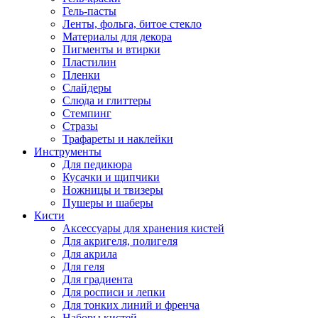
Гель-пасты
Ленты, фольга, битое стекло
Материалы для декора
Пигменты и втирки
Пластилин
Пленки
Слайдеры
Слюда и глиттеры
Стемпинг
Стразы
Трафареты и наклейки
Инструменты
Для педикюра
Кусачки и щипчики
Ножницы и твизеры
Пушеры и шаберы
Кисти
Аксессуары для хранения кистей
Для акригеля, полигеля
Для акрила
Для геля
Для градиента
Для росписи и лепки
Для тонких линий и френча
Наборы кистей