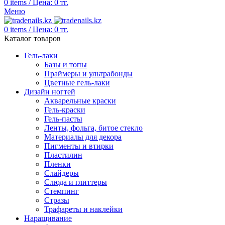
0
items
/
Цена:
0
тг.
Меню
0
items
/
Цена:
0
тг.
Каталог товаров
Гель-лаки
Базы и топы
Праймеры и ультрабонды
Цветные гель-лаки
Дизайн ногтей
Акварельные краски
Гель-краски
Гель-пасты
Ленты, фольга, битое стекло
Материалы для декора
Пигменты и втирки
Пластилин
Пленки
Слайдеры
Слюда и глиттеры
Стемпинг
Стразы
Трафареты и наклейки
Наращивание