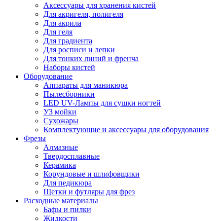
Аксессуары для хранения кистей
Для акригеля, полигеля
Для акрила
Для геля
Для градиента
Для росписи и лепки
Для тонких линий и френча
Наборы кистей
Оборудование
Аппараты для маникюра
Пылесборники
LED UV-Лампы для сушки ногтей
УЗ мойки
Сухожары
Комплектующие и аксессуары для оборудования
Фрезы
Алмазные
Твердосплавные
Керамика
Корундовые и шлифовщики
Для педикюра
Щетки и футляры для фрез
Расходные материалы
Бафы и пилки
Жидкости