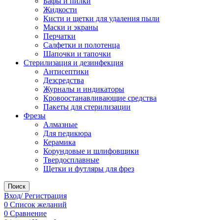
Бафы и пилки
Жидкости
Кисти и щетки для удаления пыли
Маски и экраны
Перчатки
Салфетки и полотенца
Шапочки и тапочки
Стерилизация и дезинфекция
Антисептики
Дезсредства
Журналы и индикаторы
Кровоостанавливающие средства
Пакеты для стерилизации
Фрезы
Алмазные
Для педикюра
Керамика
Корундовые и шлифовщики
Твердосплавные
Щетки и футляры для фрез
Поиск
Вход/ Регистрация
0
Список желаний
0
Сравнение