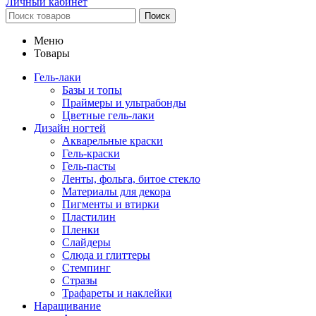
Личный кабинет
Поиск
Меню
Товары
Гель-лаки
Базы и топы
Праймеры и ультрабонды
Цветные гель-лаки
Дизайн ногтей
Акварельные краски
Гель-краски
Гель-пасты
Ленты, фольга, битое стекло
Материалы для декора
Пигменты и втирки
Пластилин
Пленки
Слайдеры
Слюда и глиттеры
Стемпинг
Стразы
Трафареты и наклейки
Наращивание