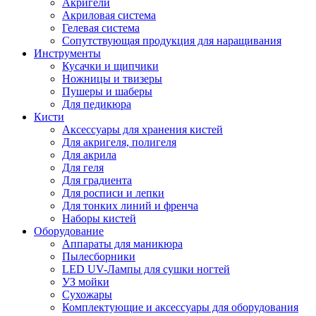
Акригели
Акриловая система
Гелевая система
Сопутствующая продукция для наращивания
Инструменты
Кусачки и щипчики
Ножницы и твизеры
Пушеры и шаберы
Для педикюра
Кисти
Аксессуары для хранения кистей
Для акригеля, полигеля
Для акрила
Для геля
Для градиента
Для росписи и лепки
Для тонких линий и френча
Наборы кистей
Оборудование
Аппараты для маникюра
Пылесборники
LED UV-Лампы для сушки ногтей
УЗ мойки
Сухожары
Комплектующие и аксессуары для оборудования