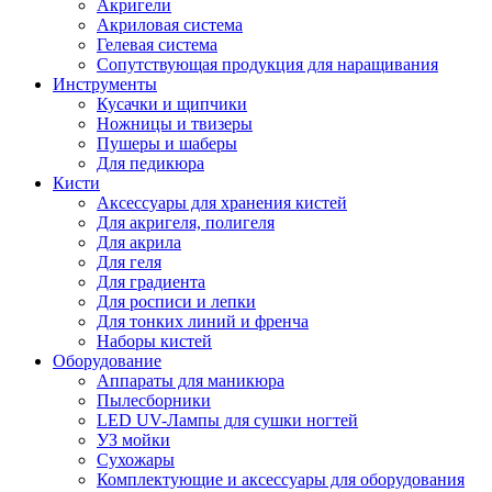
Акригели
Акриловая система
Гелевая система
Сопутствующая продукция для наращивания
Инструменты
Кусачки и щипчики
Ножницы и твизеры
Пушеры и шаберы
Для педикюра
Кисти
Аксессуары для хранения кистей
Для акригеля, полигеля
Для акрила
Для геля
Для градиента
Для росписи и лепки
Для тонких линий и френча
Наборы кистей
Оборудование
Аппараты для маникюра
Пылесборники
LED UV-Лампы для сушки ногтей
УЗ мойки
Сухожары
Комплектующие и аксессуары для оборудования