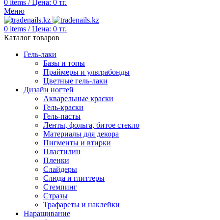
0
items
/
Цена:
0
тг.
Меню
0
items
/
Цена:
0
тг.
Каталог товаров
Гель-лаки
Базы и топы
Праймеры и ультрабонды
Цветные гель-лаки
Дизайн ногтей
Акварельные краски
Гель-краски
Гель-пасты
Ленты, фольга, битое стекло
Материалы для декора
Пигменты и втирки
Пластилин
Пленки
Слайдеры
Слюда и глиттеры
Стемпинг
Стразы
Трафареты и наклейки
Наращивание