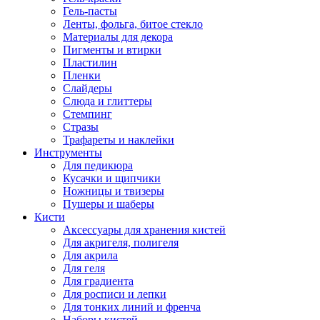
Гель-пасты
Ленты, фольга, битое стекло
Материалы для декора
Пигменты и втирки
Пластилин
Пленки
Слайдеры
Слюда и глиттеры
Стемпинг
Стразы
Трафареты и наклейки
Инструменты
Для педикюра
Кусачки и щипчики
Ножницы и твизеры
Пушеры и шаберы
Кисти
Аксессуары для хранения кистей
Для акригеля, полигеля
Для акрила
Для геля
Для градиента
Для росписи и лепки
Для тонких линий и френча
Наборы кистей