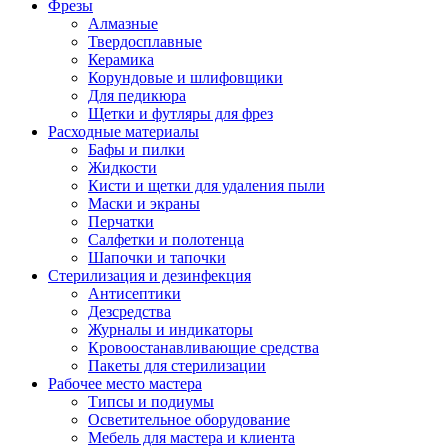
Фрезы
Алмазные
Твердосплавные
Керамика
Корундовые и шлифовщики
Для педикюра
Щетки и футляры для фрез
Расходные материалы
Бафы и пилки
Жидкости
Кисти и щетки для удаления пыли
Маски и экраны
Перчатки
Салфетки и полотенца
Шапочки и тапочки
Стерилизация и дезинфекция
Антисептики
Дезсредства
Журналы и индикаторы
Кровоостанавливающие средства
Пакеты для стерилизации
Рабочее место мастера
Типсы и подиумы
Осветительное оборудование
Мебель для мастера и клиента