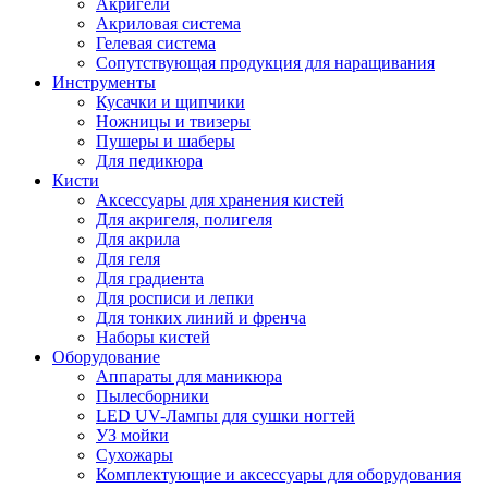
Акригели
Акриловая система
Гелевая система
Сопутствующая продукция для наращивания
Инструменты
Кусачки и щипчики
Ножницы и твизеры
Пушеры и шаберы
Для педикюра
Кисти
Аксессуары для хранения кистей
Для акригеля, полигеля
Для акрила
Для геля
Для градиента
Для росписи и лепки
Для тонких линий и френча
Наборы кистей
Оборудование
Аппараты для маникюра
Пылесборники
LED UV-Лампы для сушки ногтей
УЗ мойки
Сухожары
Комплектующие и аксессуары для оборудования