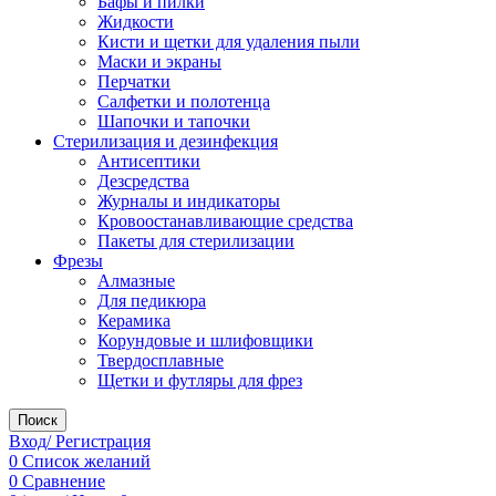
Бафы и пилки
Жидкости
Кисти и щетки для удаления пыли
Маски и экраны
Перчатки
Салфетки и полотенца
Шапочки и тапочки
Стерилизация и дезинфекция
Антисептики
Дезсредства
Журналы и индикаторы
Кровоостанавливающие средства
Пакеты для стерилизации
Фрезы
Алмазные
Для педикюра
Керамика
Корундовые и шлифовщики
Твердосплавные
Щетки и футляры для фрез
Поиск
Вход/ Регистрация
0
Список желаний
0
Сравнение