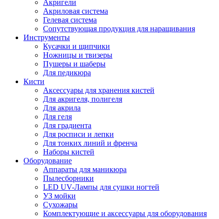
Акригели
Акриловая система
Гелевая система
Сопутствующая продукция для наращивания
Инструменты
Кусачки и щипчики
Ножницы и твизеры
Пушеры и шаберы
Для педикюра
Кисти
Аксессуары для хранения кистей
Для акригеля, полигеля
Для акрила
Для геля
Для градиента
Для росписи и лепки
Для тонких линий и френча
Наборы кистей
Оборудование
Аппараты для маникюра
Пылесборники
LED UV-Лампы для сушки ногтей
УЗ мойки
Сухожары
Комплектующие и аксессуары для оборудования