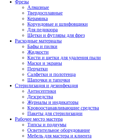
Фрезы
Алмазные
Твердосплавные
Керамика
Корундовые и шлифовщики
Для педикюра
Щетки и футляры для фрез
Расходные материалы
Бафы и пилки
Жидкости
Кисти и щетки для удаления пыли
Маски и экраны
Перчатки
Салфетки и полотенца
Шапочки и тапочки
Стерилизация и дезинфекция
Антисептики
Дезсредства
Журналы и индикаторы
Кровоостанавливающие средства
Пакеты для стерилизации
Рабочее место мастера
Типсы и подиумы
Осветительное оборудование
Мебель для мастера и клиента