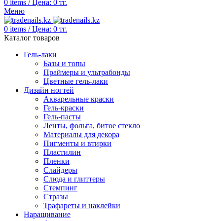
0
items
/
Цена:
0
тг.
Меню
0
items
/
Цена:
0
тг.
Каталог товаров
Гель-лаки
Базы и топы
Праймеры и ультрабонды
Цветные гель-лаки
Дизайн ногтей
Акварельные краски
Гель-краски
Гель-пасты
Ленты, фольга, битое стекло
Материалы для декора
Пигменты и втирки
Пластилин
Пленки
Слайдеры
Слюда и глиттеры
Стемпинг
Стразы
Трафареты и наклейки
Наращивание