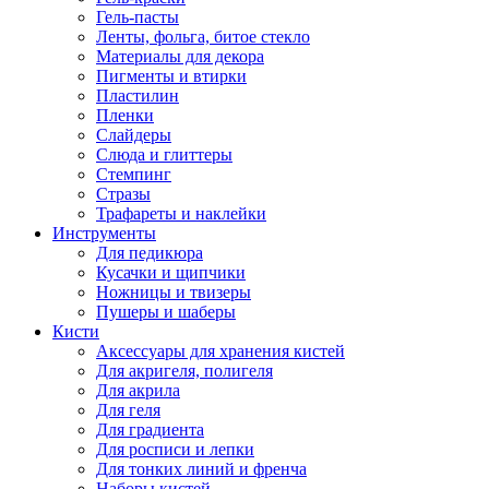
Гель-пасты
Ленты, фольга, битое стекло
Материалы для декора
Пигменты и втирки
Пластилин
Пленки
Слайдеры
Слюда и глиттеры
Стемпинг
Стразы
Трафареты и наклейки
Инструменты
Для педикюра
Кусачки и щипчики
Ножницы и твизеры
Пушеры и шаберы
Кисти
Аксессуары для хранения кистей
Для акригеля, полигеля
Для акрила
Для геля
Для градиента
Для росписи и лепки
Для тонких линий и френча
Наборы кистей