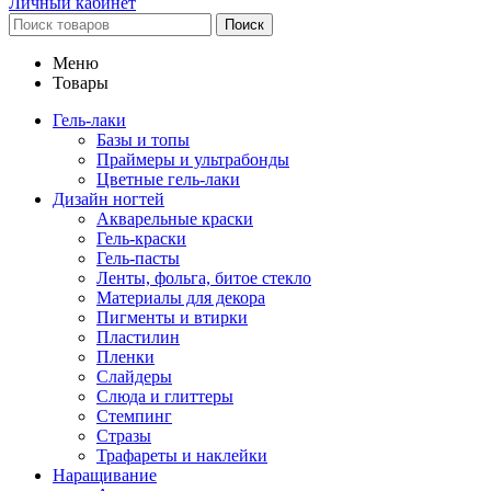
Личный кабинет
Поиск
Меню
Товары
Гель-лаки
Базы и топы
Праймеры и ультрабонды
Цветные гель-лаки
Дизайн ногтей
Акварельные краски
Гель-краски
Гель-пасты
Ленты, фольга, битое стекло
Материалы для декора
Пигменты и втирки
Пластилин
Пленки
Слайдеры
Слюда и глиттеры
Стемпинг
Стразы
Трафареты и наклейки
Наращивание