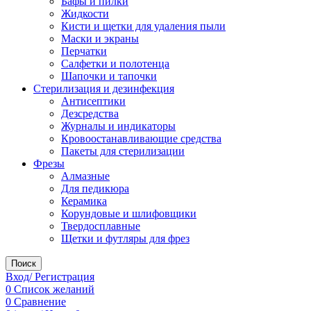
Бафы и пилки
Жидкости
Кисти и щетки для удаления пыли
Маски и экраны
Перчатки
Салфетки и полотенца
Шапочки и тапочки
Стерилизация и дезинфекция
Антисептики
Дезсредства
Журналы и индикаторы
Кровоостанавливающие средства
Пакеты для стерилизации
Фрезы
Алмазные
Для педикюра
Керамика
Корундовые и шлифовщики
Твердосплавные
Щетки и футляры для фрез
Поиск
Вход/ Регистрация
0
Список желаний
0
Сравнение