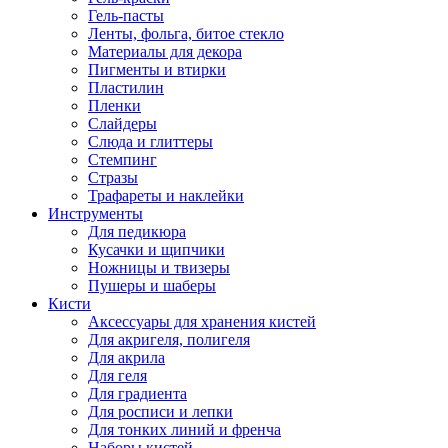
Гель-пасты
Ленты, фольга, битое стекло
Материалы для декора
Пигменты и втирки
Пластилин
Пленки
Слайдеры
Слюда и глиттеры
Стемпинг
Стразы
Трафареты и наклейки
Инструменты
Для педикюра
Кусачки и щипчики
Ножницы и твизеры
Пушеры и шаберы
Кисти
Аксессуары для хранения кистей
Для акригеля, полигеля
Для акрила
Для геля
Для градиента
Для росписи и лепки
Для тонких линий и френча
Наборы кистей