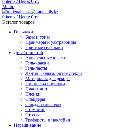
0
items
/
Цена:
0
тг.
Меню
0
items
/
Цена:
0
тг.
Каталог товаров
Гель-лаки
Базы и топы
Праймеры и ультрабонды
Цветные гель-лаки
Дизайн ногтей
Акварельные краски
Гель-краски
Гель-пасты
Ленты, фольга, битое стекло
Материалы для декора
Пигменты и втирки
Пластилин
Пленки
Слайдеры
Слюда и глиттеры
Стемпинг
Стразы
Трафареты и наклейки
Наращивание