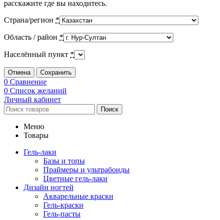
расскажите где вы находитесь.
Страна/регион
*
Область / район
*
Населённый пункт
*
Отмена
Сохранить
0
Сравнение
0
Список желаний
Личный кабинет
Поиск
Меню
Товары
Гель-лаки
Базы и топы
Праймеры и ультрабонды
Цветные гель-лаки
Дизайн ногтей
Акварельные краски
Гель-краски
Гель-пасты