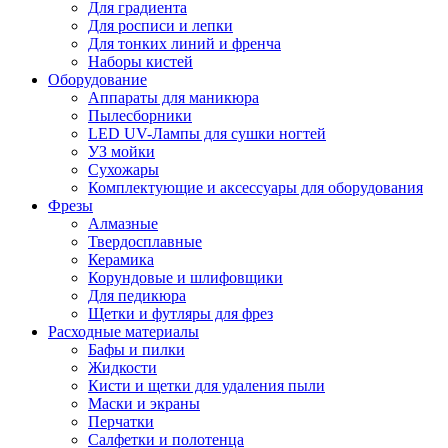
Для градиента
Для росписи и лепки
Для тонких линий и френча
Наборы кистей
Оборудование
Аппараты для маникюра
Пылесборники
LED UV-Лампы для сушки ногтей
УЗ мойки
Сухожары
Комплектующие и аксессуары для оборудования
Фрезы
Алмазные
Твердосплавные
Керамика
Корундовые и шлифовщики
Для педикюра
Щетки и футляры для фрез
Расходные материалы
Бафы и пилки
Жидкости
Кисти и щетки для удаления пыли
Маски и экраны
Перчатки
Салфетки и полотенца