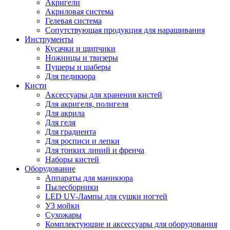
Акригели
Акриловая система
Гелевая система
Сопутствующая продукция для наращивания
Инструменты
Кусачки и щипчики
Ножницы и твизеры
Пушеры и шаберы
Для педикюра
Кисти
Аксессуары для хранения кистей
Для акригеля, полигеля
Для акрила
Для геля
Для градиента
Для росписи и лепки
Для тонких линий и френча
Наборы кистей
Оборудование
Аппараты для маникюра
Пылесборники
LED UV-Лампы для сушки ногтей
УЗ мойки
Сухожары
Комплектующие и аксессуары для оборудования