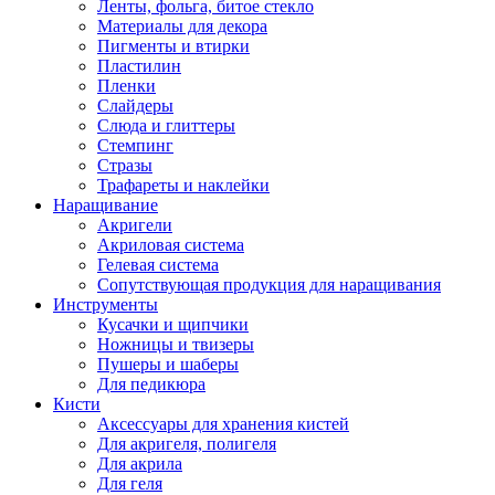
Ленты, фольга, битое стекло
Материалы для декора
Пигменты и втирки
Пластилин
Пленки
Слайдеры
Слюда и глиттеры
Стемпинг
Стразы
Трафареты и наклейки
Наращивание
Акригели
Акриловая система
Гелевая система
Сопутствующая продукция для наращивания
Инструменты
Кусачки и щипчики
Ножницы и твизеры
Пушеры и шаберы
Для педикюра
Кисти
Аксессуары для хранения кистей
Для акригеля, полигеля
Для акрила
Для геля