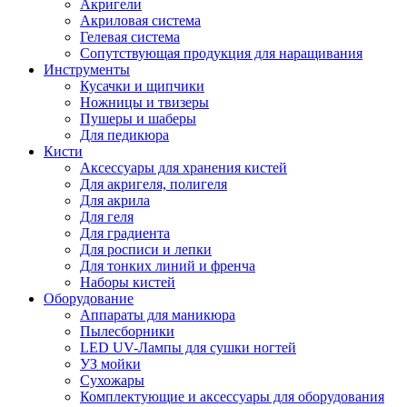
Акригели
Акриловая система
Гелевая система
Сопутствующая продукция для наращивания
Инструменты
Кусачки и щипчики
Ножницы и твизеры
Пушеры и шаберы
Для педикюра
Кисти
Аксессуары для хранения кистей
Для акригеля, полигеля
Для акрила
Для геля
Для градиента
Для росписи и лепки
Для тонких линий и френча
Наборы кистей
Оборудование
Аппараты для маникюра
Пылесборники
LED UV-Лампы для сушки ногтей
УЗ мойки
Сухожары
Комплектующие и аксессуары для оборудования