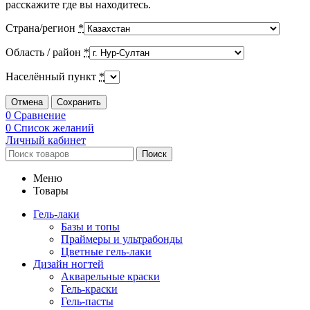
расскажите где вы находитесь.
Страна/регион
*
Область / район
*
Населённый пункт
*
Отмена
Сохранить
0
Сравнение
0
Список желаний
Личный кабинет
Поиск
Меню
Товары
Гель-лаки
Базы и топы
Праймеры и ультрабонды
Цветные гель-лаки
Дизайн ногтей
Акварельные краски
Гель-краски
Гель-пасты