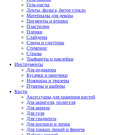
Гель-пасты
Ленты, фольга, битое стекло
Материалы для декора
Пигменты и втирки
Пластилин
Пленки
Слайдеры
Слюда и глиттеры
Стемпинг
Стразы
Трафареты и наклейки
Инструменты
Для педикюра
Кусачки и щипчики
Ножницы и твизеры
Пушеры и шаберы
Кисти
Аксессуары для хранения кистей
Для акригеля, полигеля
Для акрила
Для геля
Для градиента
Для росписи и лепки
Для тонких линий и френча
Наборы кистей