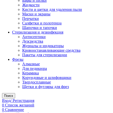
Бафы и пилки
Жидкости
Кисти и щетки для удаления пыли
Маски и экраны
Перчатки
Салфетки и полотенца
Шапочки и тапочки
Стерилизация и дезинфекция
Антисептики
Дезсредства
Журналы и индикаторы
Кровоостанавливающие средства
Пакеты для стерилизации
Фрезы
Алмазные
Для педикюра
Керамика
Корундовые и шлифовщики
Твердосплавные
Щетки и футляры для фрез
Поиск
Вход/ Регистрация
0
Список желаний
0
Сравнение