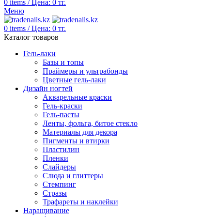
0
items
/
Цена:
0
тг.
Меню
0
items
/
Цена:
0
тг.
Каталог товаров
Гель-лаки
Базы и топы
Праймеры и ультрабонды
Цветные гель-лаки
Дизайн ногтей
Акварельные краски
Гель-краски
Гель-пасты
Ленты, фольга, битое стекло
Материалы для декора
Пигменты и втирки
Пластилин
Пленки
Слайдеры
Слюда и глиттеры
Стемпинг
Стразы
Трафареты и наклейки
Наращивание