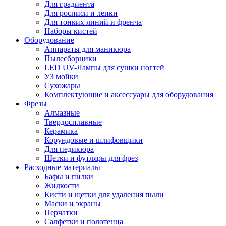
Для градиента
Для росписи и лепки
Для тонких линий и френча
Наборы кистей
Оборудование
Аппараты для маникюра
Пылесборники
LED UV-Лампы для сушки ногтей
УЗ мойки
Сухожары
Комплектующие и аксессуары для оборудования
Фрезы
Алмазные
Твердосплавные
Керамика
Корундовые и шлифовщики
Для педикюра
Щетки и футляры для фрез
Расходные материалы
Бафы и пилки
Жидкости
Кисти и щетки для удаления пыли
Маски и экраны
Перчатки
Салфетки и полотенца