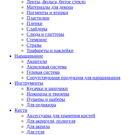
Ленты, фольга, битое стекло
Материалы для декора
Пигменты и втирки
Пластилин
Пленки
Слайдеры
Слюда и глиттеры
Стемпинг
Стразы
Трафареты и наклейки
Наращивание
Акригели
Акриловая система
Гелевая система
Сопутствующая продукция для наращивания
Инструменты
Кусачки и щипчики
Ножницы и твизеры
Пушеры и шаберы
Для педикюра
Кисти
Аксессуары для хранения кистей
Для акригеля, полигеля
Для акрила
Для геля