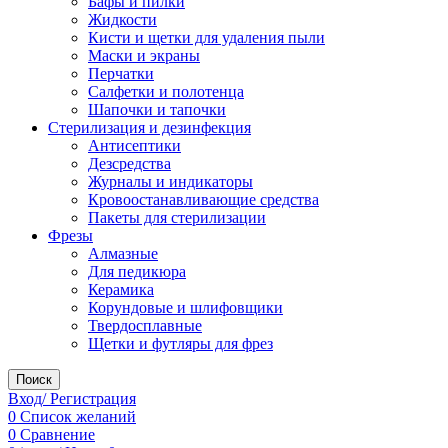
Бафы и пилки
Жидкости
Кисти и щетки для удаления пыли
Маски и экраны
Перчатки
Салфетки и полотенца
Шапочки и тапочки
Стерилизация и дезинфекция
Антисептики
Дезсредства
Журналы и индикаторы
Кровоостанавливающие средства
Пакеты для стерилизации
Фрезы
Алмазные
Для педикюра
Керамика
Корундовые и шлифовщики
Твердосплавные
Щетки и футляры для фрез
Поиск
Вход/ Регистрация
0
Список желаний
0
Сравнение