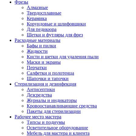
Фрезы
Алмазные
Твердосплавные
Керамика
Корундовые и шлифовщики
Для педикюра
Щетки и футляры для фрез
Расходные материалы
Бафы и пилки
Жидкости
Кисти и щетки для удаления пыли
Маски и экраны
Перчатки
Салфетки и полотенца
Шапочки и тапочки
Стерилизация и дезинфекция
Антисептики
Дезсредства
Журналы и индикаторы
Кровоостанавливающие средства
Пакеты для стерилизации
Рабочее место мастера
Типсы и подиумы
Осветительное оборудование
Мебель для мастера и клиента