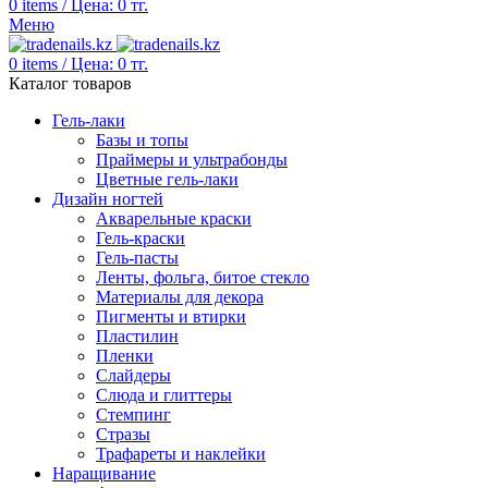
0
items
/
Цена:
0
тг.
Меню
0
items
/
Цена:
0
тг.
Каталог товаров
Гель-лаки
Базы и топы
Праймеры и ультрабонды
Цветные гель-лаки
Дизайн ногтей
Акварельные краски
Гель-краски
Гель-пасты
Ленты, фольга, битое стекло
Материалы для декора
Пигменты и втирки
Пластилин
Пленки
Слайдеры
Слюда и глиттеры
Стемпинг
Стразы
Трафареты и наклейки
Наращивание