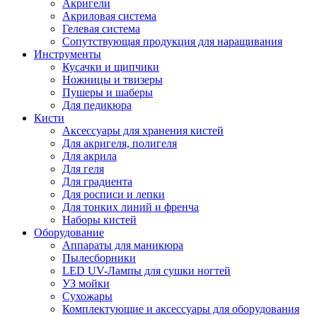
Акригели
Акриловая система
Гелевая система
Сопутствующая продукция для наращивания
Инструменты
Кусачки и щипчики
Ножницы и твизеры
Пушеры и шаберы
Для педикюра
Кисти
Аксессуары для хранения кистей
Для акригеля, полигеля
Для акрила
Для геля
Для градиента
Для росписи и лепки
Для тонких линий и френча
Наборы кистей
Оборудование
Аппараты для маникюра
Пылесборники
LED UV-Лампы для сушки ногтей
УЗ мойки
Сухожары
Комплектующие и аксессуары для оборудования