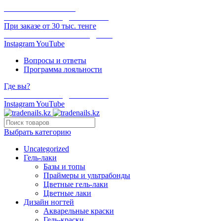
ОНЛАЙН ОПЛАТА
БЕСПЛАТНАЯ ДОСТАВКА
При заказе от 30 тыс. тенге
ОТГРУЗКА В ТОТ ЖЕ ДЕНЬ
Instagram
YouTube
Вопросы и ответы
Программа лояльности
Где вы?
БЕСПЛАТНАЯ ДОСТАВКА
Instagram
YouTube
Выбрать категорию
Uncategorized
Гель-лаки
Базы и топы
Праймеры и ультрабонды
Цветные гель-лаки
Цветные лаки
Дизайн ногтей
Акварельные краски
Гель-краски