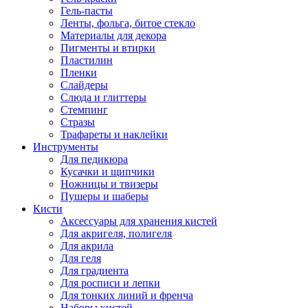
Гель-пасты
Ленты, фольга, битое стекло
Материалы для декора
Пигменты и втирки
Пластилин
Пленки
Слайдеры
Слюда и глиттеры
Стемпинг
Стразы
Трафареты и наклейки
Инструменты
Для педикюра
Кусачки и щипчики
Ножницы и твизеры
Пушеры и шаберы
Кисти
Аксессуары для хранения кистей
Для акригеля, полигеля
Для акрила
Для геля
Для градиента
Для росписи и лепки
Для тонких линий и френча
Наборы кистей