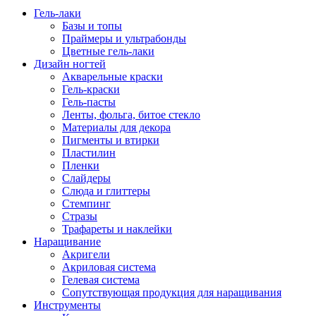
Гель-лаки
Базы и топы
Праймеры и ультрабонды
Цветные гель-лаки
Дизайн ногтей
Акварельные краски
Гель-краски
Гель-пасты
Ленты, фольга, битое стекло
Материалы для декора
Пигменты и втирки
Пластилин
Пленки
Слайдеры
Слюда и глиттеры
Стемпинг
Стразы
Трафареты и наклейки
Наращивание
Акригели
Акриловая система
Гелевая система
Сопутствующая продукция для наращивания
Инструменты