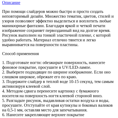
Описание
При помощи слайдеров можно быстро и просто создать
неповторимый дизайн. Множество тематик, цветов, стилей и
узоров позволяют эффектно выделиться и воплотить любые
маникюрные фантазии. Благодаря яркой и четкой печати
изображение сохраняет первозданный вид на долгое время.
Рисунок выполнен на тонкой эластичной пленке, с которой
удобно работать. Материал отлично тянется и легко
выравнивается на поверхности пластины.
Способ применения
1. Подготовьте ногти: обезжирьте поверхность, нанесите
фоновое покрытие, просушите в UV/LED-лампе.
2. Выберите подходящее по ширине изображение. Если оно
слишком широкое, обрежьте его по краю.
3. Подержите слайдер в теплой воде 10-15 секунд, тем самым
активизируя клеевой слой.
4. Методом сдвига перенесите картинку с бумажного
носителя на поверхность ногтя клеевой стороной вниз.
5. Разгладьте рисунок, выдавливая остатки воздуха и воды,
просушите. Отступайте от края кутикулы и боковых валиков
на 0,5-1 мм, оставляя место для запечатывания.
6. Нанесите закрепляющее верхнее покрытие