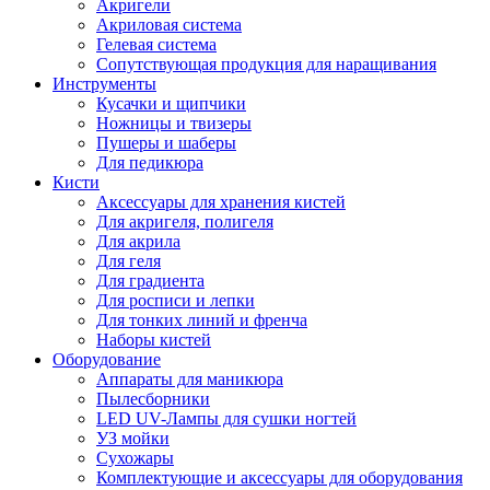
Акригели
Акриловая система
Гелевая система
Сопутствующая продукция для наращивания
Инструменты
Кусачки и щипчики
Ножницы и твизеры
Пушеры и шаберы
Для педикюра
Кисти
Аксессуары для хранения кистей
Для акригеля, полигеля
Для акрила
Для геля
Для градиента
Для росписи и лепки
Для тонких линий и френча
Наборы кистей
Оборудование
Аппараты для маникюра
Пылесборники
LED UV-Лампы для сушки ногтей
УЗ мойки
Сухожары
Комплектующие и аксессуары для оборудования