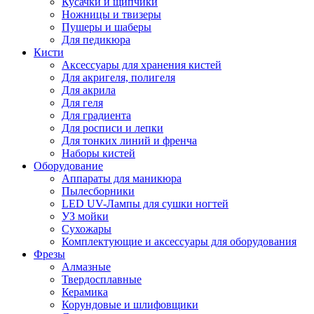
Кусачки и щипчики
Ножницы и твизеры
Пушеры и шаберы
Для педикюра
Кисти
Аксессуары для хранения кистей
Для акригеля, полигеля
Для акрила
Для геля
Для градиента
Для росписи и лепки
Для тонких линий и френча
Наборы кистей
Оборудование
Аппараты для маникюра
Пылесборники
LED UV-Лампы для сушки ногтей
УЗ мойки
Сухожары
Комплектующие и аксессуары для оборудования
Фрезы
Алмазные
Твердосплавные
Керамика
Корундовые и шлифовщики