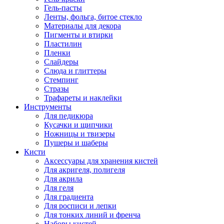
Гель-пасты
Ленты, фольга, битое стекло
Материалы для декора
Пигменты и втирки
Пластилин
Пленки
Слайдеры
Слюда и глиттеры
Стемпинг
Стразы
Трафареты и наклейки
Инструменты
Для педикюра
Кусачки и щипчики
Ножницы и твизеры
Пушеры и шаберы
Кисти
Аксессуары для хранения кистей
Для акригеля, полигеля
Для акрила
Для геля
Для градиента
Для росписи и лепки
Для тонких линий и френча
Наборы кистей