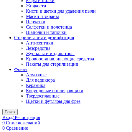
Бафы и пилки
Жидкости
Кисти и щетки для удаления пыли
Маски и экраны
Перчатки
Салфетки и полотенца
Шапочки и тапочки
Стерилизация и дезинфекция
Антисептики
Дезсредства
Журналы и индикаторы
Кровоостанавливающие средства
Пакеты для стерилизации
Фрезы
Алмазные
Для педикюра
Керамика
Корундовые и шлифовщики
Твердосплавные
Щетки и футляры для фрез
Поиск
Вход/ Регистрация
0
Список желаний
0
Сравнение