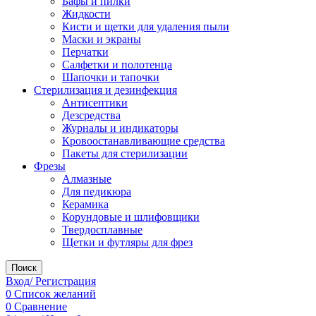
Бафы и пилки
Жидкости
Кисти и щетки для удаления пыли
Маски и экраны
Перчатки
Салфетки и полотенца
Шапочки и тапочки
Стерилизация и дезинфекция
Антисептики
Дезсредства
Журналы и индикаторы
Кровоостанавливающие средства
Пакеты для стерилизации
Фрезы
Алмазные
Для педикюра
Керамика
Корундовые и шлифовщики
Твердосплавные
Щетки и футляры для фрез
Поиск
Вход/ Регистрация
0
Список желаний
0
Сравнение