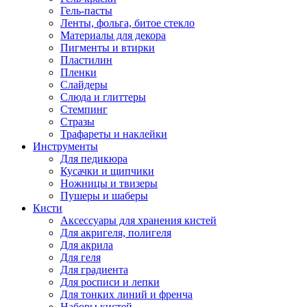
Гель-пасты
Ленты, фольга, битое стекло
Материалы для декора
Пигменты и втирки
Пластилин
Пленки
Слайдеры
Слюда и глиттеры
Стемпинг
Стразы
Трафареты и наклейки
Инструменты
Для педикюра
Кусачки и щипчики
Ножницы и твизеры
Пушеры и шаберы
Кисти
Аксессуары для хранения кистей
Для акригеля, полигеля
Для акрила
Для геля
Для градиента
Для росписи и лепки
Для тонких линий и френча
Наборы кистей