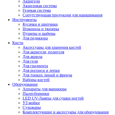
Акригели
Акриловая система
Гелевая система
Сопутствующая продукция для наращивания
Инструменты
Кусачки и щипчики
Ножницы и твизеры
Пушеры и шаберы
Для педикюра
Кисти
Аксессуары для хранения кистей
Для акригеля, полигеля
Для акрила
Для геля
Для градиента
Для росписи и лепки
Для тонких линий и френча
Наборы кистей
Оборудование
Аппараты для маникюра
Пылесборники
LED UV-Лампы для сушки ногтей
УЗ мойки
Сухожары
Комплектующие и аксессуары для оборудования