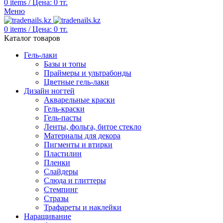
0
items
/
Цена:
0
тг.
Меню
0
items
/
Цена:
0
тг.
Каталог товаров
Гель-лаки
Базы и топы
Праймеры и ультрабонды
Цветные гель-лаки
Дизайн ногтей
Акварельные краски
Гель-краски
Гель-пасты
Ленты, фольга, битое стекло
Материалы для декора
Пигменты и втирки
Пластилин
Пленки
Слайдеры
Слюда и глиттеры
Стемпинг
Стразы
Трафареты и наклейки
Наращивание