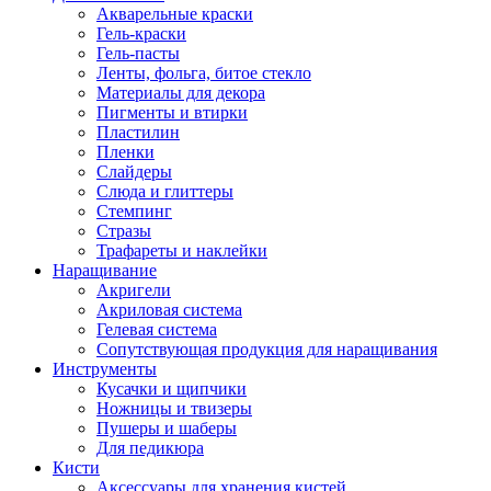
Акварельные краски
Гель-краски
Гель-пасты
Ленты, фольга, битое стекло
Материалы для декора
Пигменты и втирки
Пластилин
Пленки
Слайдеры
Слюда и глиттеры
Стемпинг
Стразы
Трафареты и наклейки
Наращивание
Акригели
Акриловая система
Гелевая система
Сопутствующая продукция для наращивания
Инструменты
Кусачки и щипчики
Ножницы и твизеры
Пушеры и шаберы
Для педикюра
Кисти
Аксессуары для хранения кистей