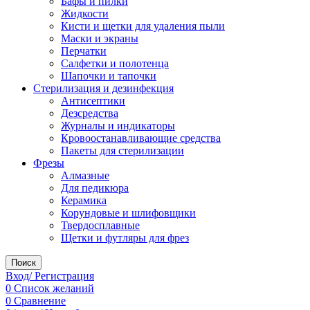
Бафы и пилки
Жидкости
Кисти и щетки для удаления пыли
Маски и экраны
Перчатки
Салфетки и полотенца
Шапочки и тапочки
Стерилизация и дезинфекция
Антисептики
Дезсредства
Журналы и индикаторы
Кровоостанавливающие средства
Пакеты для стерилизации
Фрезы
Алмазные
Для педикюра
Керамика
Корундовые и шлифовщики
Твердосплавные
Щетки и футляры для фрез
Поиск
Вход/ Регистрация
0
Список желаний
0
Сравнение