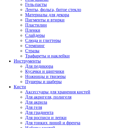
Гель-пасты
Ленты, фольга, битое стекло
Материалы для декора
Пигменты и втирки
Пластилин
Пленки
Слайдеры
Слюда и глиттеры
Стемпинг
Стразы
Трафареты и наклейки
Инструменты
Для педикюра
Кусачки и щипчики
Ножницы и твизеры
Пушеры и шаберы
Кисти
Аксессуары для хранения кистей
Для акригеля, полигеля
Для акрила
Для геля
Для градиента
Для росписи и лепки
Для тонких линий и френча
Наборы кистей