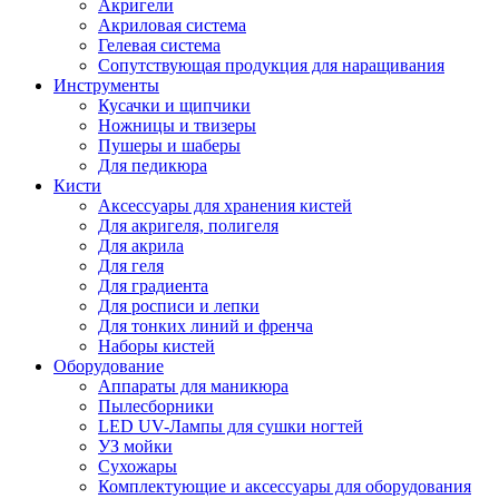
Акригели
Акриловая система
Гелевая система
Сопутствующая продукция для наращивания
Инструменты
Кусачки и щипчики
Ножницы и твизеры
Пушеры и шаберы
Для педикюра
Кисти
Аксессуары для хранения кистей
Для акригеля, полигеля
Для акрила
Для геля
Для градиента
Для росписи и лепки
Для тонких линий и френча
Наборы кистей
Оборудование
Аппараты для маникюра
Пылесборники
LED UV-Лампы для сушки ногтей
УЗ мойки
Сухожары
Комплектующие и аксессуары для оборудования