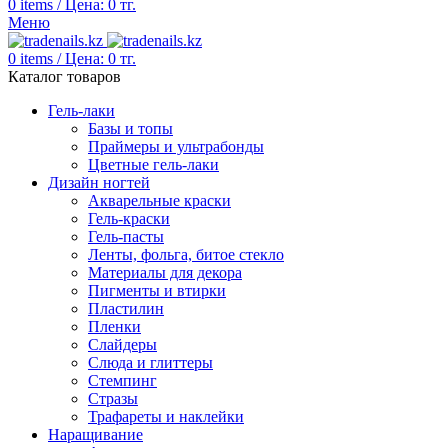
0
items
/
Цена:
0
тг.
Меню
0
items
/
Цена:
0
тг.
Каталог товаров
Гель-лаки
Базы и топы
Праймеры и ультрабонды
Цветные гель-лаки
Дизайн ногтей
Акварельные краски
Гель-краски
Гель-пасты
Ленты, фольга, битое стекло
Материалы для декора
Пигменты и втирки
Пластилин
Пленки
Слайдеры
Слюда и глиттеры
Стемпинг
Стразы
Трафареты и наклейки
Наращивание