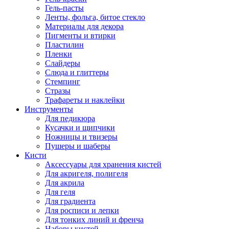
Гель-пасты
Ленты, фольга, битое стекло
Материалы для декора
Пигменты и втирки
Пластилин
Пленки
Слайдеры
Слюда и глиттеры
Стемпинг
Стразы
Трафареты и наклейки
Инструменты
Для педикюра
Кусачки и щипчики
Ножницы и твизеры
Пушеры и шаберы
Кисти
Аксессуары для хранения кистей
Для акригеля, полигеля
Для акрила
Для геля
Для градиента
Для росписи и лепки
Для тонких линий и френча
Наборы кистей