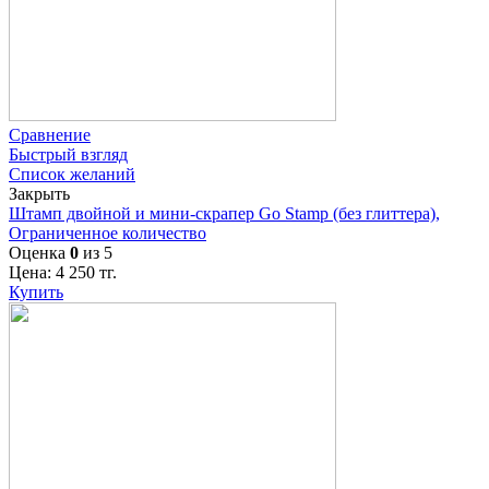
Сравнение
Быстрый взгляд
Список желаний
Закрыть
Штамп двойной и мини-скрапер Go Stamp (без глиттера),
Ограниченное количество
Оценка
0
из 5
Цена:
4 250
тг.
Купить