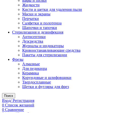
Бафы и пилки
Жидкости
Кисти и щетки для удаления пыли
Маски и экраны
Перчатки
Салфетки и полотенца
Шапочки и тапочки
Стерилизация и дезинфекция
Антисептики
Дезсредства
Журналы и индикаторы
Кровоостанавливающие средства
Пакеты для стерилизации
Фрезы
Алмазные
Для педикюра
Керамика
Корундовые и шлифовщики
Твердосплавные
Щетки и футляры для фрез
Поиск
Вход/ Регистрация
0
Список желаний
0
Сравнение