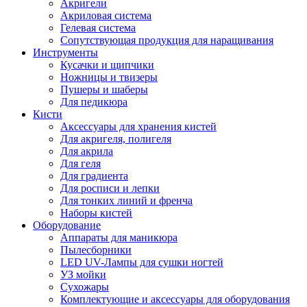
Акригели
Акриловая система
Гелевая система
Сопутствующая продукция для наращивания
Инструменты
Кусачки и щипчики
Ножницы и твизеры
Пушеры и шаберы
Для педикюра
Кисти
Аксессуары для хранения кистей
Для акригеля, полигеля
Для акрила
Для геля
Для градиента
Для росписи и лепки
Для тонких линий и френча
Наборы кистей
Оборудование
Аппараты для маникюра
Пылесборники
LED UV-Лампы для сушки ногтей
УЗ мойки
Сухожары
Комплектующие и аксессуары для оборудования