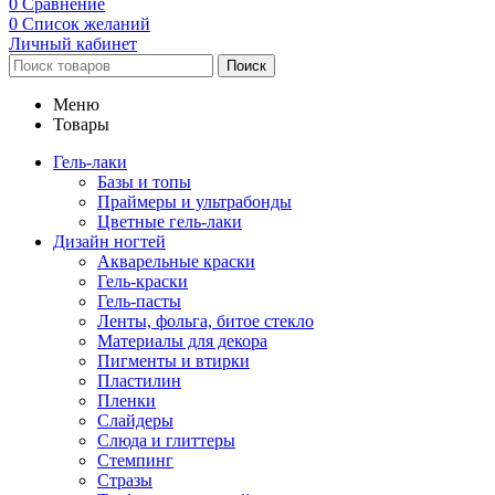
0
Сравнение
0
Список желаний
Личный кабинет
Поиск
Меню
Товары
Гель-лаки
Базы и топы
Праймеры и ультрабонды
Цветные гель-лаки
Дизайн ногтей
Акварельные краски
Гель-краски
Гель-пасты
Ленты, фольга, битое стекло
Материалы для декора
Пигменты и втирки
Пластилин
Пленки
Слайдеры
Слюда и глиттеры
Стемпинг
Стразы