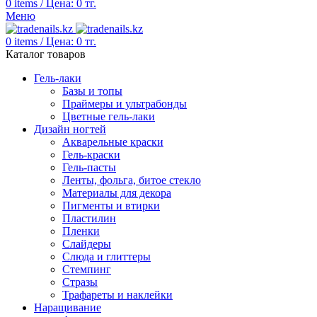
0
items
/
Цена:
0
тг.
Меню
0
items
/
Цена:
0
тг.
Каталог товаров
Гель-лаки
Базы и топы
Праймеры и ультрабонды
Цветные гель-лаки
Дизайн ногтей
Акварельные краски
Гель-краски
Гель-пасты
Ленты, фольга, битое стекло
Материалы для декора
Пигменты и втирки
Пластилин
Пленки
Слайдеры
Слюда и глиттеры
Стемпинг
Стразы
Трафареты и наклейки
Наращивание