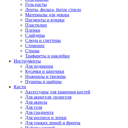
Гель-пасты
Ленты, фольга, битое стекло
Материалы для декора
Пигменты и втирки
Пластилин
Пленки
Слайдеры
Слюда и глиттеры
Стемпинг
Стразы
Трафареты и наклейки
Инструменты
Для педикюра
Кусачки и щипчики
Ножницы и твизеры
Пушеры и шаберы
Кисти
Аксессуары для хранения кистей
Для акригеля, полигеля
Для акрила
Для геля
Для градиента
Для росписи и лепки
Для тонких линий и френча
Наборы кистей