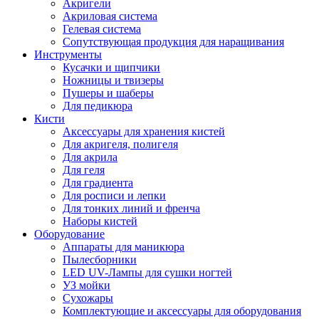
Акригели
Акриловая система
Гелевая система
Сопутствующая продукция для наращивания
Инструменты
Кусачки и щипчики
Ножницы и твизеры
Пушеры и шаберы
Для педикюра
Кисти
Аксессуары для хранения кистей
Для акригеля, полигеля
Для акрила
Для геля
Для градиента
Для росписи и лепки
Для тонких линий и френча
Наборы кистей
Оборудование
Аппараты для маникюра
Пылесборники
LED UV-Лампы для сушки ногтей
УЗ мойки
Сухожары
Комплектующие и аксессуары для оборудования