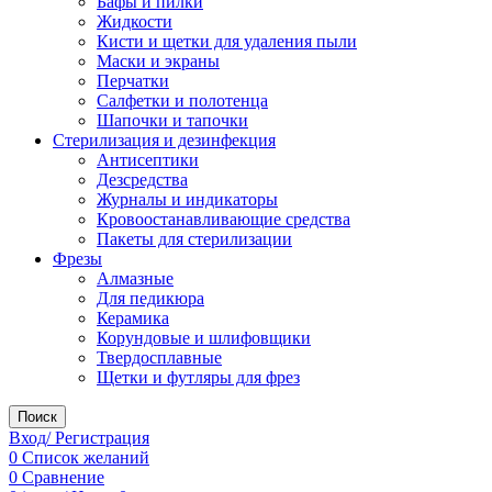
Бафы и пилки
Жидкости
Кисти и щетки для удаления пыли
Маски и экраны
Перчатки
Салфетки и полотенца
Шапочки и тапочки
Стерилизация и дезинфекция
Антисептики
Дезсредства
Журналы и индикаторы
Кровоостанавливающие средства
Пакеты для стерилизации
Фрезы
Алмазные
Для педикюра
Керамика
Корундовые и шлифовщики
Твердосплавные
Щетки и футляры для фрез
Поиск
Вход/ Регистрация
0
Список желаний
0
Сравнение