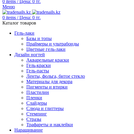
0
items
/
Цена:
0
тг.
Меню
0
items
/
Цена:
0
тг.
Каталог товаров
Гель-лаки
Базы и топы
Праймеры и ультрабонды
Цветные гель-лаки
Дизайн ногтей
Акварельные краски
Гель-краски
Гель-пасты
Ленты, фольга, битое стекло
Материалы для декора
Пигменты и втирки
Пластилин
Пленки
Слайдеры
Слюда и глиттеры
Стемпинг
Стразы
Трафареты и наклейки
Наращивание