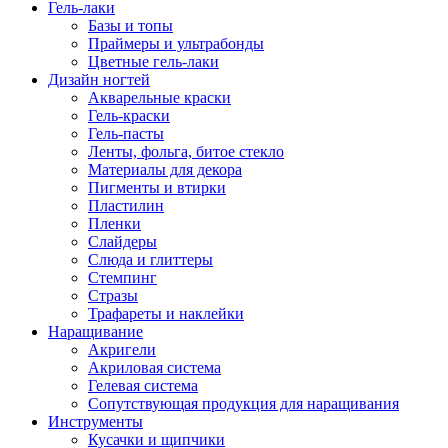
Гель-лаки
Базы и топы
Праймеры и ультрабонды
Цветные гель-лаки
Дизайн ногтей
Акварельные краски
Гель-краски
Гель-пасты
Ленты, фольга, битое стекло
Материалы для декора
Пигменты и втирки
Пластилин
Пленки
Слайдеры
Слюда и глиттеры
Стемпинг
Стразы
Трафареты и наклейки
Наращивание
Акригели
Акриловая система
Гелевая система
Сопутствующая продукция для наращивания
Инструменты
Кусачки и щипчики