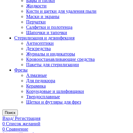
Бафы и пилки
Жидкости
Кисти и щетки для удаления пыли
Маски и экраны
Перчатки
Салфетки и полотенца
Шапочки и тапочки
Стерилизация и дезинфекция
Антисептики
Дезсредства
Журналы и индикаторы
Кровоостанавливающие средства
Пакеты для стерилизации
Фрезы
Алмазные
Для педикюра
Керамика
Корундовые и шлифовщики
Твердосплавные
Щетки и футляры для фрез
Поиск
Вход/ Регистрация
0
Список желаний
0
Сравнение