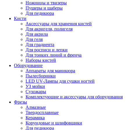
Ножницы и твизеры
Пушеры и шаберы
Для педикюра
Кисти
Аксессуары для хранения кистей
Для акригеля, полигеля
Для акрила
Для геля
Для градиента
Для росписи и лепки
Для тонких линий и френча
Наборы кистей
Оборудование
Аппараты для маникюра
Пылесборники
LED UV-Лампы для сушки ногтей
УЗ мойки
Сухожары
Комплектующие и аксессуары для оборудования
Фрезы
Алмазные
Твердосплавные
Керамика
Корундовые и шлифовщики
Для педикюра