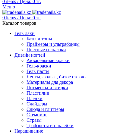
0
items
/
Цена:
0
тг.
Меню
0
items
/
Цена:
0
тг.
Каталог товаров
Гель-лаки
Базы и топы
Праймеры и ультрабонды
Цветные гель-лаки
Дизайн ногтей
Акварельные краски
Гель-краски
Гель-пасты
Ленты, фольга, битое стекло
Материалы для декора
Пигменты и втирки
Пластилин
Пленки
Слайдеры
Слюда и глиттеры
Стемпинг
Стразы
Трафареты и наклейки
Наращивание