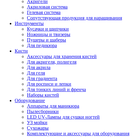
Акригели
Акриловая система
Гелевая система
Сопутствующая продукция для наращивания
Инструменты
Кусачки и щипчики
Ножницы и твизеры
Пушеры и шаберы
Для педикюра
Кисти
Аксессуары для хранения кистей
Для акригеля, полигеля
Для акрила
Для геля
Для градиента
Для росписи и лепки
Для тонких линий и френча
Наборы кистей
Оборудование
Аппараты для маникюра
Пылесборники
LED UV-Лампы для сушки ногтей
УЗ мойки
Сухожары
Комплектующие и аксессуары для оборудования