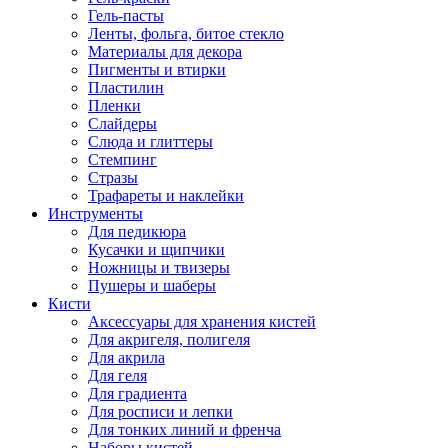
Гель-пасты
Ленты, фольга, битое стекло
Материалы для декора
Пигменты и втирки
Пластилин
Пленки
Слайдеры
Слюда и глиттеры
Стемпинг
Стразы
Трафареты и наклейки
Инструменты
Для педикюра
Кусачки и щипчики
Ножницы и твизеры
Пушеры и шаберы
Кисти
Аксессуары для хранения кистей
Для акригеля, полигеля
Для акрила
Для геля
Для градиента
Для росписи и лепки
Для тонких линий и френча
Наборы кистей