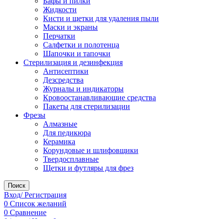
Бафы и пилки
Жидкости
Кисти и щетки для удаления пыли
Маски и экраны
Перчатки
Салфетки и полотенца
Шапочки и тапочки
Стерилизация и дезинфекция
Антисептики
Дезсредства
Журналы и индикаторы
Кровоостанавливающие средства
Пакеты для стерилизации
Фрезы
Алмазные
Для педикюра
Керамика
Корундовые и шлифовщики
Твердосплавные
Щетки и футляры для фрез
Поиск
Вход/ Регистрация
0
Список желаний
0
Сравнение