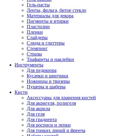
Гель-пасты
Ленты, фольга, битое стекло
Материалы для декора
Пигменты и втирки
Пластилин
Пленки
Слайдеры
Слюда и глиттеры
Стемпинг
Стразы
Трафареты и наклейки
Инструменты
Для педикюра
Кусачки и щипчики
Ножницы и твизеры
Пушеры и шаберы
Кисти
Аксессуары для хранения кистей
Для акригеля, полигеля
Для акрила
Для геля
Для градиента
Для росписи и лепки
Для тонких линий и френча
Наборы кистей