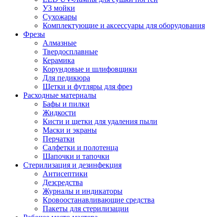
УЗ мойки
Сухожары
Комплектующие и аксессуары для оборудования
Фрезы
Алмазные
Твердосплавные
Керамика
Корундовые и шлифовщики
Для педикюра
Щетки и футляры для фрез
Расходные материалы
Бафы и пилки
Жидкости
Кисти и щетки для удаления пыли
Маски и экраны
Перчатки
Салфетки и полотенца
Шапочки и тапочки
Стерилизация и дезинфекция
Антисептики
Дезсредства
Журналы и индикаторы
Кровоостанавливающие средства
Пакеты для стерилизации