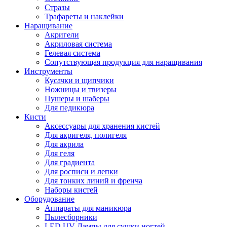
Стразы
Трафареты и наклейки
Наращивание
Акригели
Акриловая система
Гелевая система
Сопутствующая продукция для наращивания
Инструменты
Кусачки и щипчики
Ножницы и твизеры
Пушеры и шаберы
Для педикюра
Кисти
Аксессуары для хранения кистей
Для акригеля, полигеля
Для акрила
Для геля
Для градиента
Для росписи и лепки
Для тонких линий и френча
Наборы кистей
Оборудование
Аппараты для маникюра
Пылесборники
LED UV-Лампы для сушки ногтей