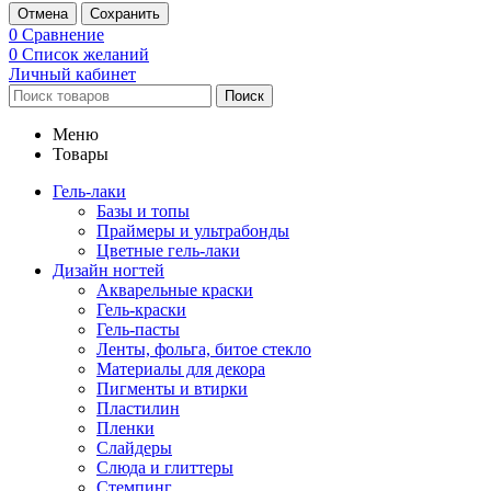
Отмена
Сохранить
0
Сравнение
0
Список желаний
Личный кабинет
Поиск
Меню
Товары
Гель-лаки
Базы и топы
Праймеры и ультрабонды
Цветные гель-лаки
Дизайн ногтей
Акварельные краски
Гель-краски
Гель-пасты
Ленты, фольга, битое стекло
Материалы для декора
Пигменты и втирки
Пластилин
Пленки
Слайдеры
Слюда и глиттеры
Стемпинг