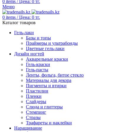
0
items
/
Цена:
0
тг.
Меню
0
items
/
Цена:
0
тг.
Каталог товаров
Гель-лаки
Базы и топы
Праймеры и ультрабонды
Цветные гель-лаки
Дизайн ногтей
Акварельные краски
Гель-краски
Гель-пасты
Ленты, фольга, битое стекло
Материалы для декора
Пигменты и втирки
Пластилин
Пленки
Слайдеры
Слюда и глиттеры
Стемпинг
Стразы
Трафареты и наклейки
Наращивание