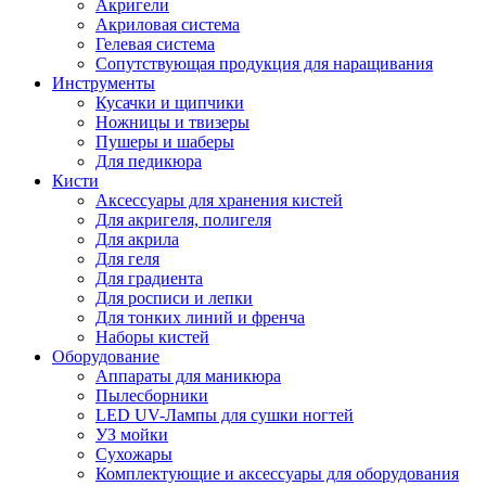
Акригели
Акриловая система
Гелевая система
Сопутствующая продукция для наращивания
Инструменты
Кусачки и щипчики
Ножницы и твизеры
Пушеры и шаберы
Для педикюра
Кисти
Аксессуары для хранения кистей
Для акригеля, полигеля
Для акрила
Для геля
Для градиента
Для росписи и лепки
Для тонких линий и френча
Наборы кистей
Оборудование
Аппараты для маникюра
Пылесборники
LED UV-Лампы для сушки ногтей
УЗ мойки
Сухожары
Комплектующие и аксессуары для оборудования