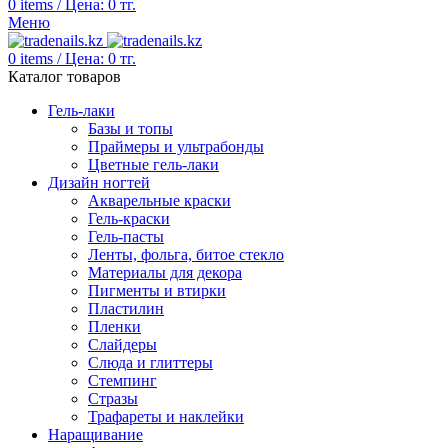
0
items
/
Цена:
0
тг.
Меню
0
items
/
Цена:
0
тг.
Каталог товаров
Гель-лаки
Базы и топы
Праймеры и ультрабонды
Цветные гель-лаки
Дизайн ногтей
Акварельные краски
Гель-краски
Гель-пасты
Ленты, фольга, битое стекло
Материалы для декора
Пигменты и втирки
Пластилин
Пленки
Слайдеры
Слюда и глиттеры
Стемпинг
Стразы
Трафареты и наклейки
Наращивание