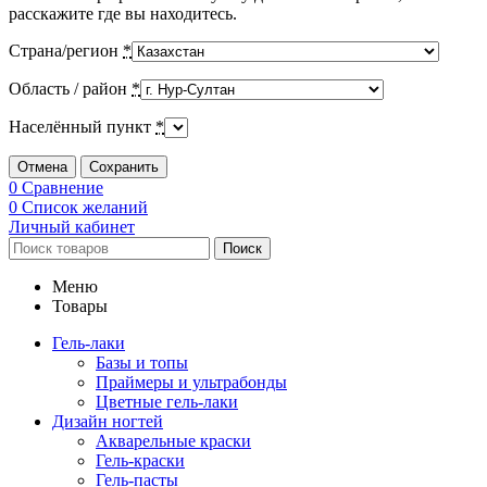
расскажите где вы находитесь.
Страна/регион
*
Область / район
*
Населённый пункт
*
Отмена
Сохранить
0
Сравнение
0
Список желаний
Личный кабинет
Поиск
Меню
Товары
Гель-лаки
Базы и топы
Праймеры и ультрабонды
Цветные гель-лаки
Дизайн ногтей
Акварельные краски
Гель-краски
Гель-пасты