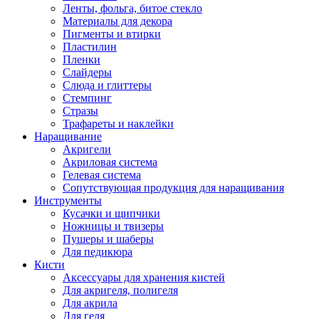
Ленты, фольга, битое стекло
Материалы для декора
Пигменты и втирки
Пластилин
Пленки
Слайдеры
Слюда и глиттеры
Стемпинг
Стразы
Трафареты и наклейки
Наращивание
Акригели
Акриловая система
Гелевая система
Сопутствующая продукция для наращивания
Инструменты
Кусачки и щипчики
Ножницы и твизеры
Пушеры и шаберы
Для педикюра
Кисти
Аксессуары для хранения кистей
Для акригеля, полигеля
Для акрила
Для геля