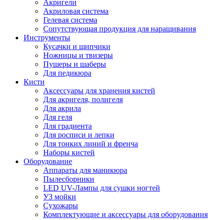
Акригели
Акриловая система
Гелевая система
Сопутствующая продукция для наращивания
Инструменты
Кусачки и щипчики
Ножницы и твизеры
Пушеры и шаберы
Для педикюра
Кисти
Аксессуары для хранения кистей
Для акригеля, полигеля
Для акрила
Для геля
Для градиента
Для росписи и лепки
Для тонких линий и френча
Наборы кистей
Оборудование
Аппараты для маникюра
Пылесборники
LED UV-Лампы для сушки ногтей
УЗ мойки
Сухожары
Комплектующие и аксессуары для оборудования