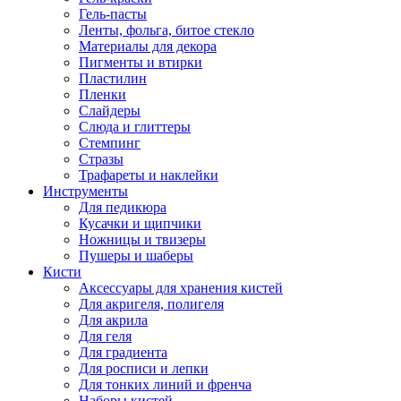
Гель-пасты
Ленты, фольга, битое стекло
Материалы для декора
Пигменты и втирки
Пластилин
Пленки
Слайдеры
Слюда и глиттеры
Стемпинг
Стразы
Трафареты и наклейки
Инструменты
Для педикюра
Кусачки и щипчики
Ножницы и твизеры
Пушеры и шаберы
Кисти
Аксессуары для хранения кистей
Для акригеля, полигеля
Для акрила
Для геля
Для градиента
Для росписи и лепки
Для тонких линий и френча
Наборы кистей