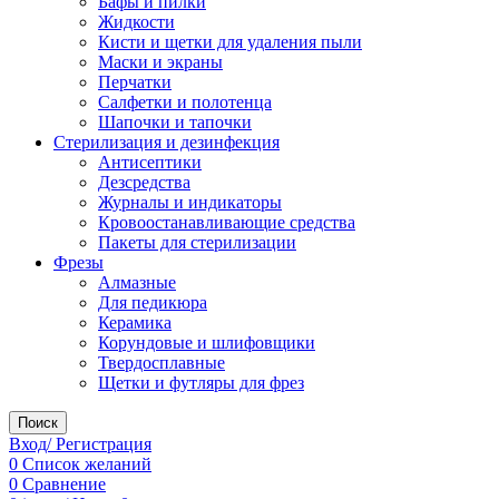
Бафы и пилки
Жидкости
Кисти и щетки для удаления пыли
Маски и экраны
Перчатки
Салфетки и полотенца
Шапочки и тапочки
Стерилизация и дезинфекция
Антисептики
Дезсредства
Журналы и индикаторы
Кровоостанавливающие средства
Пакеты для стерилизации
Фрезы
Алмазные
Для педикюра
Керамика
Корундовые и шлифовщики
Твердосплавные
Щетки и футляры для фрез
Поиск
Вход/ Регистрация
0
Список желаний
0
Сравнение