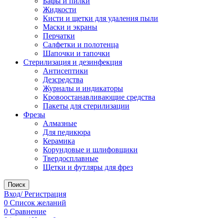
Бафы и пилки
Жидкости
Кисти и щетки для удаления пыли
Маски и экраны
Перчатки
Салфетки и полотенца
Шапочки и тапочки
Стерилизация и дезинфекция
Антисептики
Дезсредства
Журналы и индикаторы
Кровоостанавливающие средства
Пакеты для стерилизации
Фрезы
Алмазные
Для педикюра
Керамика
Корундовые и шлифовщики
Твердосплавные
Щетки и футляры для фрез
Поиск
Вход/ Регистрация
0
Список желаний
0
Сравнение