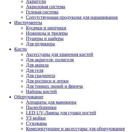
Акригели
Акриловая система
Гелевая система
Сопутствующая продукция для наращивания
Инструменты
Кусачки и щипчики
Ножницы и твизеры
Пушеры и шаберы
Для педикюра
Кисти
Аксессуары для хранения кистей
Для акригеля, полигеля
Для акрила
Для геля
Для градиента
Для росписи и лепки
Для тонких линий и френча
Наборы кистей
Оборудование
Аппараты для маникюра
Пылесборники
LED UV-Лампы для сушки ногтей
УЗ мойки
Сухожары
Комплектующие и аксессуары для оборудования