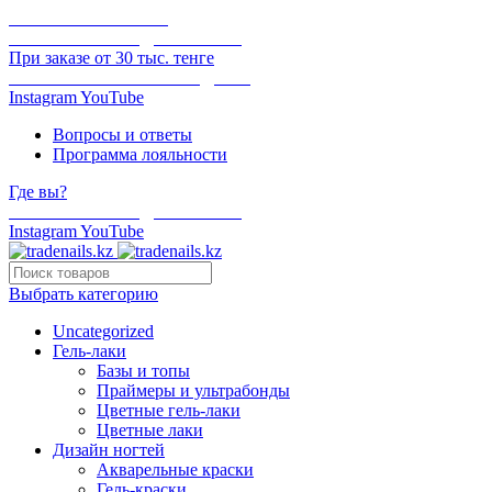
ОНЛАЙН ОПЛАТА
БЕСПЛАТНАЯ ДОСТАВКА
При заказе от 30 тыс. тенге
ОТГРУЗКА В ТОТ ЖЕ ДЕНЬ
Instagram
YouTube
Вопросы и ответы
Программа лояльности
Где вы?
БЕСПЛАТНАЯ ДОСТАВКА
Instagram
YouTube
Выбрать категорию
Uncategorized
Гель-лаки
Базы и топы
Праймеры и ультрабонды
Цветные гель-лаки
Цветные лаки
Дизайн ногтей
Акварельные краски
Гель-краски