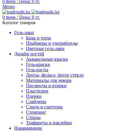
0
items
/
Цена:
0
тг.
Меню
0
items
/
Цена:
0
тг.
Каталог товаров
Гель-лаки
Базы и топы
Праймеры и ультрабонды
Цветные гель-лаки
Дизайн ногтей
Акварельные краски
Гель-краски
Гель-пасты
Ленты, фольга, битое стекло
Материалы для декора
Пигменты и втирки
Пластилин
Пленки
Слайдеры
Слюда и глиттеры
Стемпинг
Стразы
Трафареты и наклейки
Наращивание