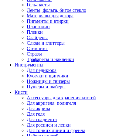
Гель-пасты
Ленты, фольга, битое стекло
Материалы для декора
Пигменты и втирки
Пластилин
Пленки
Слайдеры
Слюда и глиттеры
Стемпинг
Стразы
Трафареты и наклейки
Инструменты
Для педикюра
Кусачки и щипчики
Ножницы и твизеры
Пушеры и шаберы
Кисти
Аксессуары для хранения кистей
Для акригеля, полигеля
Для акрила
Для геля
Для градиента
Для росписи и лепки
Для тонких линий и френча
Наборы кистей