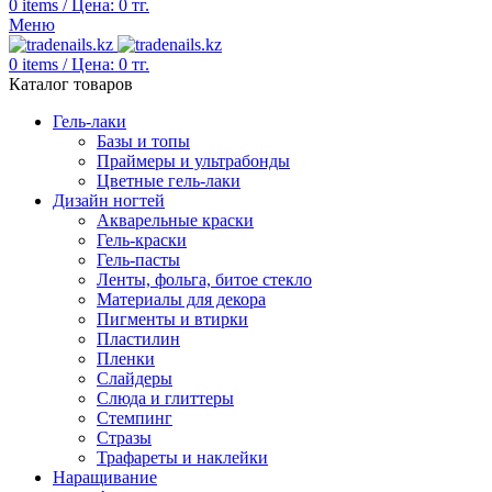
0
items
/
Цена:
0
тг.
Меню
0
items
/
Цена:
0
тг.
Каталог товаров
Гель-лаки
Базы и топы
Праймеры и ультрабонды
Цветные гель-лаки
Дизайн ногтей
Акварельные краски
Гель-краски
Гель-пасты
Ленты, фольга, битое стекло
Материалы для декора
Пигменты и втирки
Пластилин
Пленки
Слайдеры
Слюда и глиттеры
Стемпинг
Стразы
Трафареты и наклейки
Наращивание