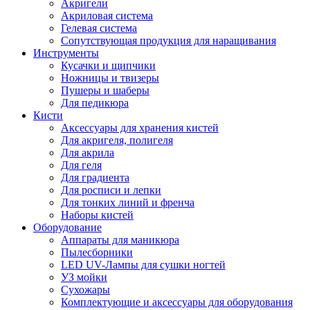
Акригели
Акриловая система
Гелевая система
Сопутствующая продукция для наращивания
Инструменты
Кусачки и щипчики
Ножницы и твизеры
Пушеры и шаберы
Для педикюра
Кисти
Аксессуары для хранения кистей
Для акригеля, полигеля
Для акрила
Для геля
Для градиента
Для росписи и лепки
Для тонких линий и френча
Наборы кистей
Оборудование
Аппараты для маникюра
Пылесборники
LED UV-Лампы для сушки ногтей
УЗ мойки
Сухожары
Комплектующие и аксессуары для оборудования