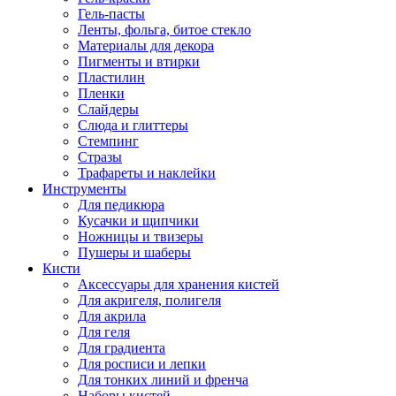
Гель-пасты
Ленты, фольга, битое стекло
Материалы для декора
Пигменты и втирки
Пластилин
Пленки
Слайдеры
Слюда и глиттеры
Стемпинг
Стразы
Трафареты и наклейки
Инструменты
Для педикюра
Кусачки и щипчики
Ножницы и твизеры
Пушеры и шаберы
Кисти
Аксессуары для хранения кистей
Для акригеля, полигеля
Для акрила
Для геля
Для градиента
Для росписи и лепки
Для тонких линий и френча
Наборы кистей