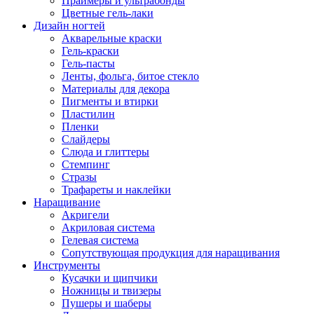
Праймеры и ультрабонды
Цветные гель-лаки
Дизайн ногтей
Акварельные краски
Гель-краски
Гель-пасты
Ленты, фольга, битое стекло
Материалы для декора
Пигменты и втирки
Пластилин
Пленки
Слайдеры
Слюда и глиттеры
Стемпинг
Стразы
Трафареты и наклейки
Наращивание
Акригели
Акриловая система
Гелевая система
Сопутствующая продукция для наращивания
Инструменты
Кусачки и щипчики
Ножницы и твизеры
Пушеры и шаберы