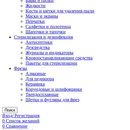
Бафы и пилки
Жидкости
Кисти и щетки для удаления пыли
Маски и экраны
Перчатки
Салфетки и полотенца
Шапочки и тапочки
Стерилизация и дезинфекция
Антисептики
Дезсредства
Журналы и индикаторы
Кровоостанавливающие средства
Пакеты для стерилизации
Фрезы
Алмазные
Для педикюра
Керамика
Корундовые и шлифовщики
Твердосплавные
Щетки и футляры для фрез
Поиск
Вход/ Регистрация
0
Список желаний
0
Сравнение