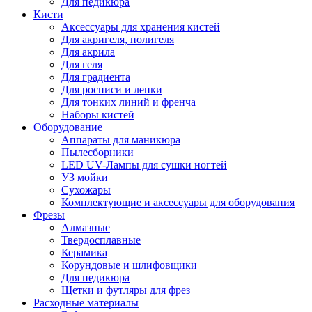
Для педикюра
Кисти
Аксессуары для хранения кистей
Для акригеля, полигеля
Для акрила
Для геля
Для градиента
Для росписи и лепки
Для тонких линий и френча
Наборы кистей
Оборудование
Аппараты для маникюра
Пылесборники
LED UV-Лампы для сушки ногтей
УЗ мойки
Сухожары
Комплектующие и аксессуары для оборудования
Фрезы
Алмазные
Твердосплавные
Керамика
Корундовые и шлифовщики
Для педикюра
Щетки и футляры для фрез
Расходные материалы