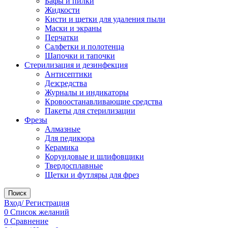
Бафы и пилки
Жидкости
Кисти и щетки для удаления пыли
Маски и экраны
Перчатки
Салфетки и полотенца
Шапочки и тапочки
Стерилизация и дезинфекция
Антисептики
Дезсредства
Журналы и индикаторы
Кровоостанавливающие средства
Пакеты для стерилизации
Фрезы
Алмазные
Для педикюра
Керамика
Корундовые и шлифовщики
Твердосплавные
Щетки и футляры для фрез
Поиск
Вход/ Регистрация
0
Список желаний
0
Сравнение