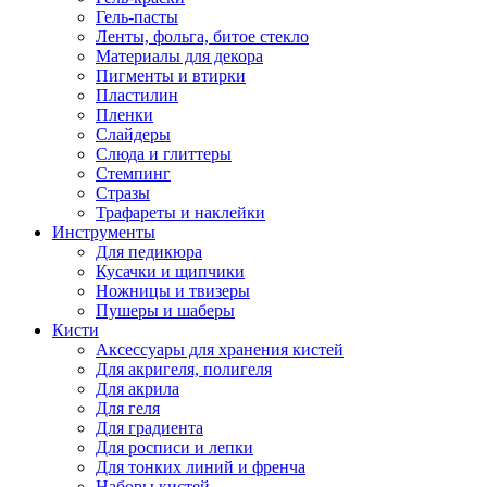
Гель-пасты
Ленты, фольга, битое стекло
Материалы для декора
Пигменты и втирки
Пластилин
Пленки
Слайдеры
Слюда и глиттеры
Стемпинг
Стразы
Трафареты и наклейки
Инструменты
Для педикюра
Кусачки и щипчики
Ножницы и твизеры
Пушеры и шаберы
Кисти
Аксессуары для хранения кистей
Для акригеля, полигеля
Для акрила
Для геля
Для градиента
Для росписи и лепки
Для тонких линий и френча
Наборы кистей