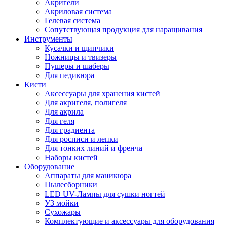
Акригели
Акриловая система
Гелевая система
Сопутствующая продукция для наращивания
Инструменты
Кусачки и щипчики
Ножницы и твизеры
Пушеры и шаберы
Для педикюра
Кисти
Аксессуары для хранения кистей
Для акригеля, полигеля
Для акрила
Для геля
Для градиента
Для росписи и лепки
Для тонких линий и френча
Наборы кистей
Оборудование
Аппараты для маникюра
Пылесборники
LED UV-Лампы для сушки ногтей
УЗ мойки
Сухожары
Комплектующие и аксессуары для оборудования