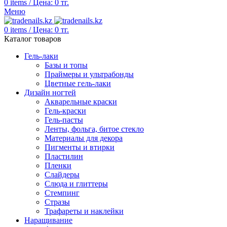
0
items
/
Цена:
0
тг.
Меню
0
items
/
Цена:
0
тг.
Каталог товаров
Гель-лаки
Базы и топы
Праймеры и ультрабонды
Цветные гель-лаки
Дизайн ногтей
Акварельные краски
Гель-краски
Гель-пасты
Ленты, фольга, битое стекло
Материалы для декора
Пигменты и втирки
Пластилин
Пленки
Слайдеры
Слюда и глиттеры
Стемпинг
Стразы
Трафареты и наклейки
Наращивание