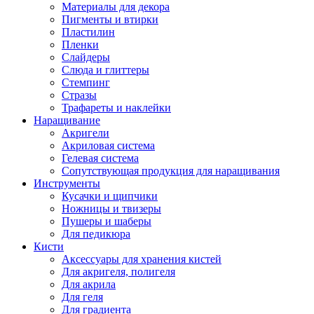
Материалы для декора
Пигменты и втирки
Пластилин
Пленки
Слайдеры
Слюда и глиттеры
Стемпинг
Стразы
Трафареты и наклейки
Наращивание
Акригели
Акриловая система
Гелевая система
Сопутствующая продукция для наращивания
Инструменты
Кусачки и щипчики
Ножницы и твизеры
Пушеры и шаберы
Для педикюра
Кисти
Аксессуары для хранения кистей
Для акригеля, полигеля
Для акрила
Для геля
Для градиента