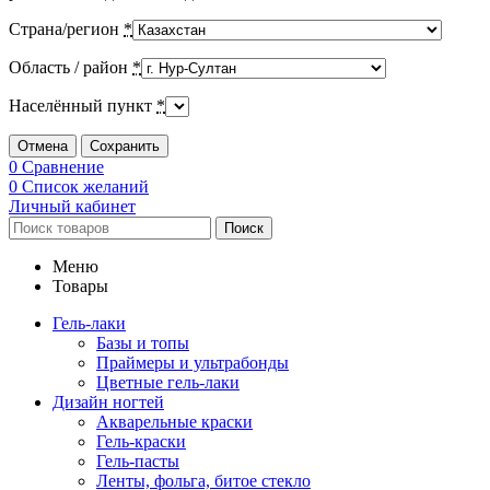
Страна/регион
*
Область / район
*
Населённый пункт
*
Отмена
Сохранить
0
Сравнение
0
Список желаний
Личный кабинет
Поиск
Меню
Товары
Гель-лаки
Базы и топы
Праймеры и ультрабонды
Цветные гель-лаки
Дизайн ногтей
Акварельные краски
Гель-краски
Гель-пасты
Ленты, фольга, битое стекло