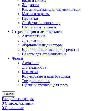
Бафы и пилки
Жидкости
Кисти и щетки для удаления пыли
Маски и экраны
Перчатки
Салфетки и полотенца
Шапочки и тапочки
Стерилизация и дезинфекция
Антисептики
Дезсредства
Журналы и индикаторы
Кровоостанавливающие средства
Пакеты для стерилизации
Фрезы
Алмазные
Для педикюра
Керамика
Корундовые и шлифовщики
Твердосплавные
Щетки и футляры для фрез
Поиск
Вход/ Регистрация
0
Список желаний
0
Сравнение