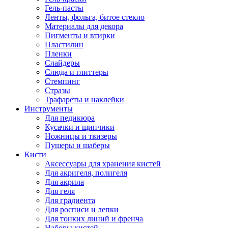
Гель-пасты
Ленты, фольга, битое стекло
Материалы для декора
Пигменты и втирки
Пластилин
Пленки
Слайдеры
Слюда и глиттеры
Стемпинг
Стразы
Трафареты и наклейки
Инструменты
Для педикюра
Кусачки и щипчики
Ножницы и твизеры
Пушеры и шаберы
Кисти
Аксессуары для хранения кистей
Для акригеля, полигеля
Для акрила
Для геля
Для градиента
Для росписи и лепки
Для тонких линий и френча
Наборы кистей