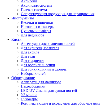
Акригели
Акриловая система
Гелевая система
Сопутствующая продукция для наращивания
Инструменты
Кусачки и щипчики
Ножницы и твизеры
Пушеры и шаберы
Для педикюра
Кисти
Аксессуары для хранения кистей
Для акригеля, полигеля
Для акрила
Для геля
Для градиента
Для росписи и лепки
Для тонких линий и френча
Наборы кистей
Оборудование
Аппараты для маникюра
Пылесборники
LED UV-Лампы для сушки ногтей
УЗ мойки
Сухожары
Комплектующие и аксессуары для оборудования