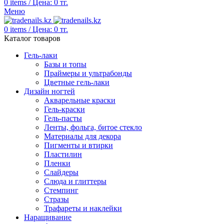
0
items
/
Цена:
0
тг.
Меню
0
items
/
Цена:
0
тг.
Каталог товаров
Гель-лаки
Базы и топы
Праймеры и ультрабонды
Цветные гель-лаки
Дизайн ногтей
Акварельные краски
Гель-краски
Гель-пасты
Ленты, фольга, битое стекло
Материалы для декора
Пигменты и втирки
Пластилин
Пленки
Слайдеры
Слюда и глиттеры
Стемпинг
Стразы
Трафареты и наклейки
Наращивание