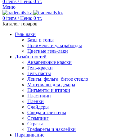
0
items
/
Цена:
0
тг.
Меню
0
items
/
Цена:
0
тг.
Каталог товаров
Гель-лаки
Базы и топы
Праймеры и ультрабонды
Цветные гель-лаки
Дизайн ногтей
Акварельные краски
Гель-краски
Гель-пасты
Ленты, фольга, битое стекло
Материалы для декора
Пигменты и втирки
Пластилин
Пленки
Слайдеры
Слюда и глиттеры
Стемпинг
Стразы
Трафареты и наклейки
Наращивание