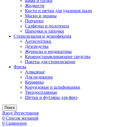
Бафы и пилки
Жидкости
Кисти и щетки для удаления пыли
Маски и экраны
Перчатки
Салфетки и полотенца
Шапочки и тапочки
Стерилизация и дезинфекция
Антисептики
Дезсредства
Журналы и индикаторы
Кровоостанавливающие средства
Пакеты для стерилизации
Фрезы
Алмазные
Для педикюра
Керамика
Корундовые и шлифовщики
Твердосплавные
Щетки и футляры для фрез
Поиск
Вход/ Регистрация
0
Список желаний
0
Сравнение