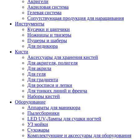
Акригели
Акриловая система
Гелевая система
Сопутствующая продукция для наращивания
Инструменты
Кусачки и щипчики
Ножницы и твизеры
Пушеры и шаберы
Для педикюра
Кисти
Аксессуары для хранения кистей
Для акригеля, полигеля
Для акрила
Для геля
Для градиента
Для росписи и лепки
Для тонких линий и френча
Наборы кистей
Оборудование
Аппараты для маникюра
Пылесборники
LED UV-Лампы для сушки ногтей
УЗ мойки
Сухожары
Комплектующие и аксессуары для оборудования