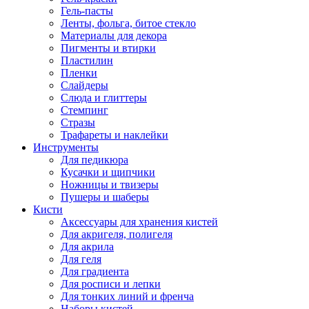
Гель-пасты
Ленты, фольга, битое стекло
Материалы для декора
Пигменты и втирки
Пластилин
Пленки
Слайдеры
Слюда и глиттеры
Стемпинг
Стразы
Трафареты и наклейки
Инструменты
Для педикюра
Кусачки и щипчики
Ножницы и твизеры
Пушеры и шаберы
Кисти
Аксессуары для хранения кистей
Для акригеля, полигеля
Для акрила
Для геля
Для градиента
Для росписи и лепки
Для тонких линий и френча
Наборы кистей