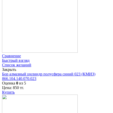
Сравнение
Быстрый взгляд
Список желаний
Закрыть
Бор алмазный цилиндр полусфера синий 023 (КМИЗ)
866.104.140.070.023
Оценка
0
из 5
Цена:
850
тг.
Купить