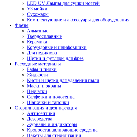
LED UV-Лампы для сушки ногтей
УЗ мойки
Сухожары
Комплектующие и аксессуары для оборудования
Фрезы
Алмазные
Твердосплавные
Керамика
Корундовые и шлифовщики
Для педикюра
Щетки и футляры для фрез
Расходные материалы
Бафы и пилки
Жидкости
Кисти и щетки для удаления пыли
Маски и экраны
Перчатки
Салфетки и полотенца
Шапочки и тапочки
Стерилизация и дезинфекция
Антисептики
Дезсредства
Журналы и индикаторы
Кровоостанавливающие средства
Пакеты для стерилизации