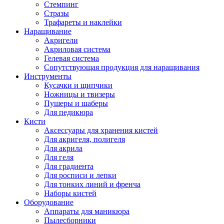
Стемпинг
Стразы
Трафареты и наклейки
Наращивание
Акригели
Акриловая система
Гелевая система
Сопутствующая продукция для наращивания
Инструменты
Кусачки и щипчики
Ножницы и твизеры
Пушеры и шаберы
Для педикюра
Кисти
Аксессуары для хранения кистей
Для акригеля, полигеля
Для акрила
Для геля
Для градиента
Для росписи и лепки
Для тонких линий и френча
Наборы кистей
Оборудование
Аппараты для маникюра
Пылесборники