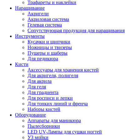
Трафареты и наклейки
Наращивание
Акригели
Акриловая система
Гелевая система
Сопутствующая продукция для наращивания
Инструменты
Кусачки и щипчики
Ножницы и твизеры
Пушеры и шаберы
Для педикюра
Кисти
Аксессуары для хранения кистей
Для акригеля, полигеля
Для акрила
Для геля
Для градиента
Для росписи и лепки
Для тонких линий и френча
Наборы кистей
Оборудование
Аппараты для маникюра
Пылесборники
LED UV-Лампы для сушки ногтей
УЗ мойки