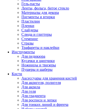
Гель-пасты
Ленты, фольга, битое стекло
Материалы для декора
Пигменты и втирки
Пластилин
Пленки
Слайдеры
Слюда и глиттеры
Стемпинг
Стразы
Трафареты и наклейки
Инструменты
Для педикюра
Кусачки и щипчики
Ножницы и твизеры
Пушеры и шаберы
Кисти
Аксессуары для хранения кистей
Для акригеля, полигеля
Для акрила
Для геля
Для градиента
Для росписи и лепки
Для тонких линий и френча
Наборы кистей