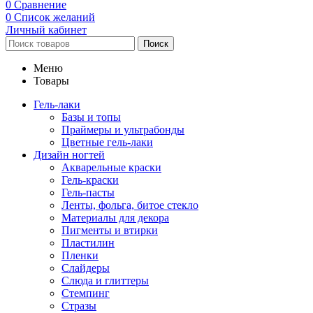
0
Сравнение
0
Список желаний
Личный кабинет
Поиск
Меню
Товары
Гель-лаки
Базы и топы
Праймеры и ультрабонды
Цветные гель-лаки
Дизайн ногтей
Акварельные краски
Гель-краски
Гель-пасты
Ленты, фольга, битое стекло
Материалы для декора
Пигменты и втирки
Пластилин
Пленки
Слайдеры
Слюда и глиттеры
Стемпинг
Стразы