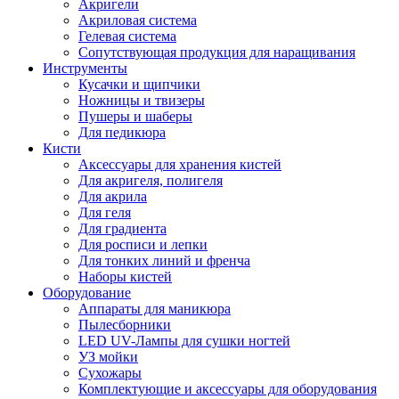
Акригели
Акриловая система
Гелевая система
Сопутствующая продукция для наращивания
Инструменты
Кусачки и щипчики
Ножницы и твизеры
Пушеры и шаберы
Для педикюра
Кисти
Аксессуары для хранения кистей
Для акригеля, полигеля
Для акрила
Для геля
Для градиента
Для росписи и лепки
Для тонких линий и френча
Наборы кистей
Оборудование
Аппараты для маникюра
Пылесборники
LED UV-Лампы для сушки ногтей
УЗ мойки
Сухожары
Комплектующие и аксессуары для оборудования