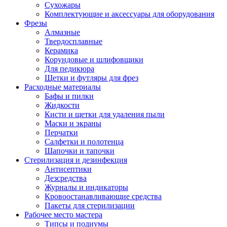
Сухожары
Комплектующие и аксессуары для оборудования
Фрезы
Алмазные
Твердосплавные
Керамика
Корундовые и шлифовщики
Для педикюра
Щетки и футляры для фрез
Расходные материалы
Бафы и пилки
Жидкости
Кисти и щетки для удаления пыли
Маски и экраны
Перчатки
Салфетки и полотенца
Шапочки и тапочки
Стерилизация и дезинфекция
Антисептики
Дезсредства
Журналы и индикаторы
Кровоостанавливающие средства
Пакеты для стерилизации
Рабочее место мастера
Типсы и подиумы