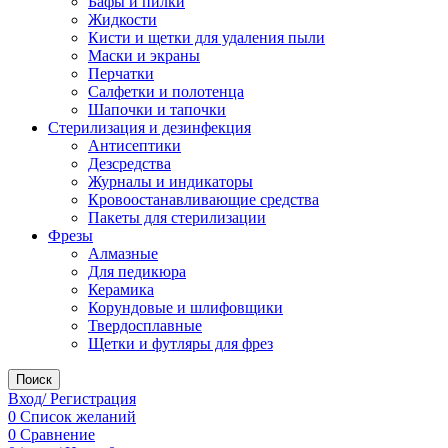
Бафы и пилки
Жидкости
Кисти и щетки для удаления пыли
Маски и экраны
Перчатки
Салфетки и полотенца
Шапочки и тапочки
Стерилизация и дезинфекция
Антисептики
Дезсредства
Журналы и индикаторы
Кровоостанавливающие средства
Пакеты для стерилизации
Фрезы
Алмазные
Для педикюра
Керамика
Корундовые и шлифовщики
Твердосплавные
Щетки и футляры для фрез
Поиск
Вход/ Регистрация
0
Список желаний
0
Сравнение