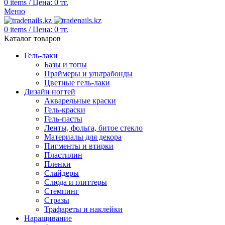
0
items
/
Цена:
0
тг.
Меню
0
items
/
Цена:
0
тг.
Каталог товаров
Гель-лаки
Базы и топы
Праймеры и ультрабонды
Цветные гель-лаки
Дизайн ногтей
Акварельные краски
Гель-краски
Гель-пасты
Ленты, фольга, битое стекло
Материалы для декора
Пигменты и втирки
Пластилин
Пленки
Слайдеры
Слюда и глиттеры
Стемпинг
Стразы
Трафареты и наклейки
Наращивание