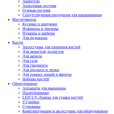
Акригели
Акриловая система
Гелевая система
Сопутствующая продукция для наращивания
Инструменты
Кусачки и щипчики
Ножницы и твизеры
Пушеры и шаберы
Для педикюра
Кисти
Аксессуары для хранения кистей
Для акригеля, полигеля
Для акрила
Для геля
Для градиента
Для росписи и лепки
Для тонких линий и френча
Наборы кистей
Оборудование
Аппараты для маникюра
Пылесборники
LED UV-Лампы для сушки ногтей
УЗ мойки
Сухожары
Комплектующие и аксессуары для оборудования