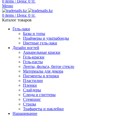
0
items
/
Цена:
0
тг.
Меню
0
items
/
Цена:
0
тг.
Каталог товаров
Гель-лаки
Базы и топы
Праймеры и ультрабонды
Цветные гель-лаки
Дизайн ногтей
Акварельные краски
Гель-краски
Гель-пасты
Ленты, фольга, битое стекло
Материалы для декора
Пигменты и втирки
Пластилин
Пленки
Слайдеры
Слюда и глиттеры
Стемпинг
Стразы
Трафареты и наклейки
Наращивание