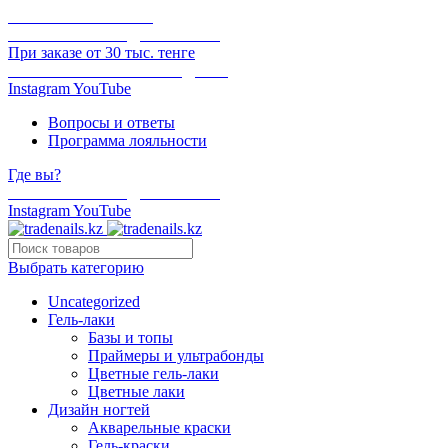
ОНЛАЙН ОПЛАТА
БЕСПЛАТНАЯ ДОСТАВКА
При заказе от 30 тыс. тенге
ОТГРУЗКА В ТОТ ЖЕ ДЕНЬ
Instagram
YouTube
Вопросы и ответы
Программа лояльности
Где вы?
БЕСПЛАТНАЯ ДОСТАВКА
Instagram
YouTube
Выбрать категорию
Uncategorized
Гель-лаки
Базы и топы
Праймеры и ультрабонды
Цветные гель-лаки
Цветные лаки
Дизайн ногтей
Акварельные краски
Гель-краски