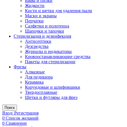
Бафы и пилки
Жидкости
Кисти и щетки для удаления пыли
Маски и экраны
Перчатки
Салфетки и полотенца
Шапочки и тапочки
Стерилизация и дезинфекция
Антисептики
Дезсредства
Журналы и индикаторы
Кровоостанавливающие средства
Пакеты для стерилизации
Фрезы
Алмазные
Для педикюра
Керамика
Корундовые и шлифовщики
Твердосплавные
Щетки и футляры для фрез
Поиск
Вход/ Регистрация
0
Список желаний
0
Сравнение