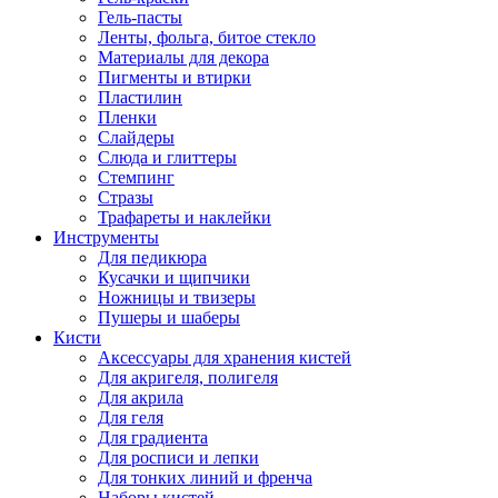
Гель-пасты
Ленты, фольга, битое стекло
Материалы для декора
Пигменты и втирки
Пластилин
Пленки
Слайдеры
Слюда и глиттеры
Стемпинг
Стразы
Трафареты и наклейки
Инструменты
Для педикюра
Кусачки и щипчики
Ножницы и твизеры
Пушеры и шаберы
Кисти
Аксессуары для хранения кистей
Для акригеля, полигеля
Для акрила
Для геля
Для градиента
Для росписи и лепки
Для тонких линий и френча
Наборы кистей