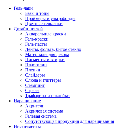
Гель-лаки
Базы и топы
Праймеры и ультрабонды
Цветные гель-лаки
Дизайн ногтей
Акварельные краски
Гель-краски
Гель-пасты
Ленты, фольга, битое стекло
Материалы для декора
Пигменты и втирки
Пластилин
Пленки
Слайдеры
Слюда и глиттеры
Стемпинг
Стразы
Трафареты и наклейки
Наращивание
Акригели
Акриловая система
Гелевая система
Сопутствующая продукция для наращивания
Инструменты