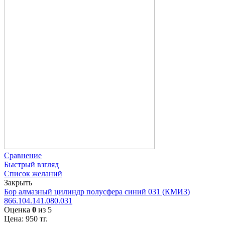
Сравнение
Быстрый взгляд
Список желаний
Закрыть
Бор алмазный цилиндр полусфера синий 031 (КМИЗ)
866.104.141.080.031
Оценка
0
из 5
Цена:
950
тг.