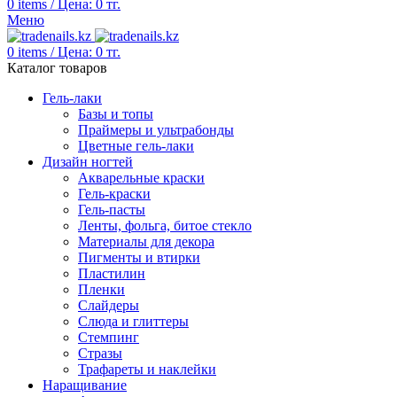
0
items
/
Цена:
0
тг.
Меню
0
items
/
Цена:
0
тг.
Каталог товаров
Гель-лаки
Базы и топы
Праймеры и ультрабонды
Цветные гель-лаки
Дизайн ногтей
Акварельные краски
Гель-краски
Гель-пасты
Ленты, фольга, битое стекло
Материалы для декора
Пигменты и втирки
Пластилин
Пленки
Слайдеры
Слюда и глиттеры
Стемпинг
Стразы
Трафареты и наклейки
Наращивание