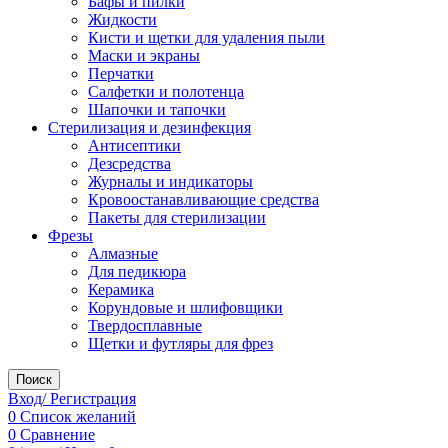
Бафы и пилки
Жидкости
Кисти и щетки для удаления пыли
Маски и экраны
Перчатки
Салфетки и полотенца
Шапочки и тапочки
Стерилизация и дезинфекция
Антисептики
Дезсредства
Журналы и индикаторы
Кровоостанавливающие средства
Пакеты для стерилизации
Фрезы
Алмазные
Для педикюра
Керамика
Корундовые и шлифовщики
Твердосплавные
Щетки и футляры для фрез
Поиск
Вход/ Регистрация
0
Список желаний
0
Сравнение