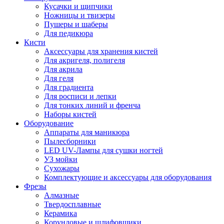
Кусачки и щипчики
Ножницы и твизеры
Пушеры и шаберы
Для педикюра
Кисти
Аксессуары для хранения кистей
Для акригеля, полигеля
Для акрила
Для геля
Для градиента
Для росписи и лепки
Для тонких линий и френча
Наборы кистей
Оборудование
Аппараты для маникюра
Пылесборники
LED UV-Лампы для сушки ногтей
УЗ мойки
Сухожары
Комплектующие и аксессуары для оборудования
Фрезы
Алмазные
Твердосплавные
Керамика
Корундовые и шлифовщики