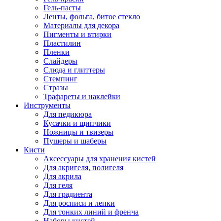
Гель-пасты
Ленты, фольга, битое стекло
Материалы для декора
Пигменты и втирки
Пластилин
Пленки
Слайдеры
Слюда и глиттеры
Стемпинг
Стразы
Трафареты и наклейки
Инструменты
Для педикюра
Кусачки и щипчики
Ножницы и твизеры
Пушеры и шаберы
Кисти
Аксессуары для хранения кистей
Для акригеля, полигеля
Для акрила
Для геля
Для градиента
Для росписи и лепки
Для тонких линий и френча
Наборы кистей