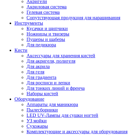
Акригели
Акриловая система
Гелевая система
Сопутствующая продукция для наращивания
Инструменты
Кусачки и щипчики
Ножницы и твизеры
Пушеры и шаберы
Для педикюра
Кисти
Аксессуары для хранения кистей
Для акригеля, полигеля
Для акрила
Для геля
Для градиента
Для росписи и лепки
Для тонких линий и френча
Наборы кистей
Оборудование
Аппараты для маникюра
Пылесборники
LED UV-Лампы для сушки ногтей
УЗ мойки
Сухожары
Комплектующие и аксессуары для оборудования