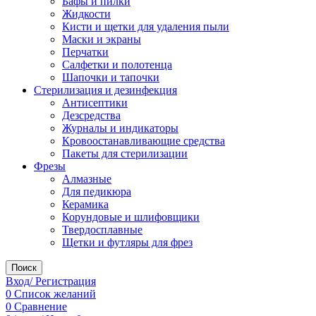
Бафы и пилки
Жидкости
Кисти и щетки для удаления пыли
Маски и экраны
Перчатки
Салфетки и полотенца
Шапочки и тапочки
Стерилизация и дезинфекция
Антисептики
Дезсредства
Журналы и индикаторы
Кровоостанавливающие средства
Пакеты для стерилизации
Фрезы
Алмазные
Для педикюра
Керамика
Корундовые и шлифовщики
Твердосплавные
Щетки и футляры для фрез
Поиск
Вход/ Регистрация
0
Список желаний
0
Сравнение