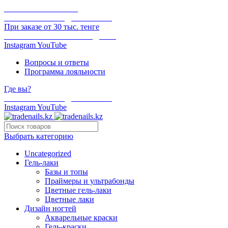
ОНЛАЙН ОПЛАТА
БЕСПЛАТНАЯ ДОСТАВКА
При заказе от 30 тыс. тенге
ОТГРУЗКА В ТОТ ЖЕ ДЕНЬ
Instagram
YouTube
Вопросы и ответы
Программа лояльности
Где вы?
БЕСПЛАТНАЯ ДОСТАВКА
Instagram
YouTube
Выбрать категорию
Uncategorized
Гель-лаки
Базы и топы
Праймеры и ультрабонды
Цветные гель-лаки
Цветные лаки
Дизайн ногтей
Акварельные краски
Гель-краски