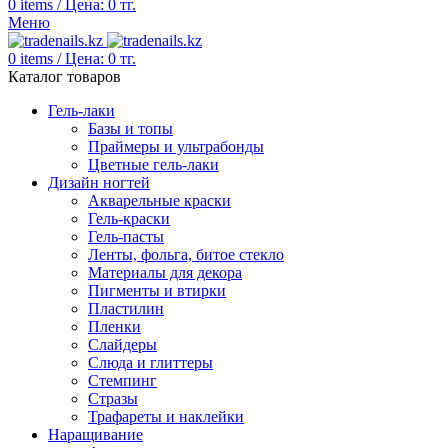
0
items
/
Цена:
0
тг.
Меню
0
items
/
Цена:
0
тг.
Каталог товаров
Гель-лаки
Базы и топы
Праймеры и ультрабонды
Цветные гель-лаки
Дизайн ногтей
Акварельные краски
Гель-краски
Гель-пасты
Ленты, фольга, битое стекло
Материалы для декора
Пигменты и втирки
Пластилин
Пленки
Слайдеры
Слюда и глиттеры
Стемпинг
Стразы
Трафареты и наклейки
Наращивание