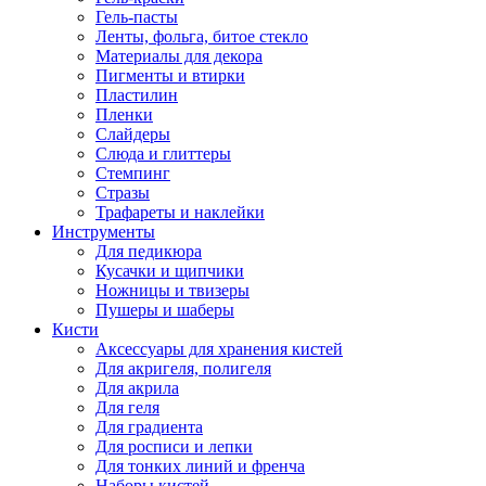
Гель-пасты
Ленты, фольга, битое стекло
Материалы для декора
Пигменты и втирки
Пластилин
Пленки
Слайдеры
Слюда и глиттеры
Стемпинг
Стразы
Трафареты и наклейки
Инструменты
Для педикюра
Кусачки и щипчики
Ножницы и твизеры
Пушеры и шаберы
Кисти
Аксессуары для хранения кистей
Для акригеля, полигеля
Для акрила
Для геля
Для градиента
Для росписи и лепки
Для тонких линий и френча
Наборы кистей