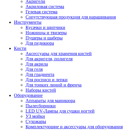
Акригели
Акриловая система
Гелевая система
Сопутствующая продукция для наращивания
Инструменты
Кусачки и щипчики
Ножницы и твизеры
Пушеры и шаберы
Для педикюра
Кисти
Аксессуары для хранения кистей
Для акригеля, полигеля
Для акрила
Для геля
Для градиента
Для росписи и лепки
Для тонких линий и френча
Наборы кистей
Оборудование
Аппараты для маникюра
Пылесборники
LED UV-Лампы для сушки ногтей
УЗ мойки
Сухожары
Комплектующие и аксессуары для оборудования