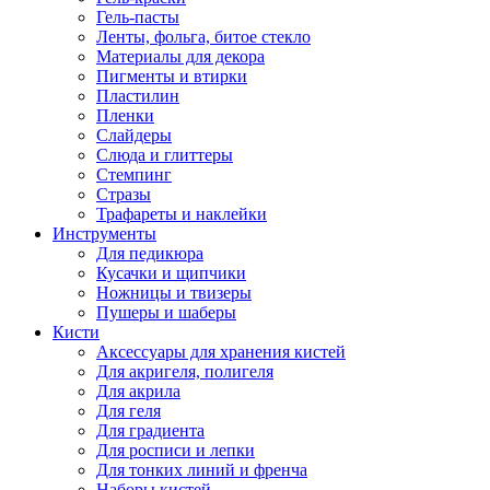
Гель-пасты
Ленты, фольга, битое стекло
Материалы для декора
Пигменты и втирки
Пластилин
Пленки
Слайдеры
Слюда и глиттеры
Стемпинг
Стразы
Трафареты и наклейки
Инструменты
Для педикюра
Кусачки и щипчики
Ножницы и твизеры
Пушеры и шаберы
Кисти
Аксессуары для хранения кистей
Для акригеля, полигеля
Для акрила
Для геля
Для градиента
Для росписи и лепки
Для тонких линий и френча
Наборы кистей