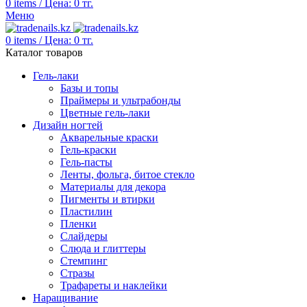
0
items
/
Цена:
0
тг.
Меню
0
items
/
Цена:
0
тг.
Каталог товаров
Гель-лаки
Базы и топы
Праймеры и ультрабонды
Цветные гель-лаки
Дизайн ногтей
Акварельные краски
Гель-краски
Гель-пасты
Ленты, фольга, битое стекло
Материалы для декора
Пигменты и втирки
Пластилин
Пленки
Слайдеры
Слюда и глиттеры
Стемпинг
Стразы
Трафареты и наклейки
Наращивание