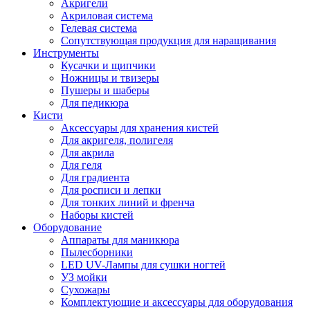
Акригели
Акриловая система
Гелевая система
Сопутствующая продукция для наращивания
Инструменты
Кусачки и щипчики
Ножницы и твизеры
Пушеры и шаберы
Для педикюра
Кисти
Аксессуары для хранения кистей
Для акригеля, полигеля
Для акрила
Для геля
Для градиента
Для росписи и лепки
Для тонких линий и френча
Наборы кистей
Оборудование
Аппараты для маникюра
Пылесборники
LED UV-Лампы для сушки ногтей
УЗ мойки
Сухожары
Комплектующие и аксессуары для оборудования