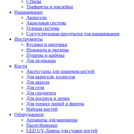
Стразы
Трафареты и наклейки
Наращивание
Акригели
Акриловая система
Гелевая система
Сопутствующая продукция для наращивания
Инструменты
Кусачки и щипчики
Ножницы и твизеры
Пушеры и шаберы
Для педикюра
Кисти
Аксессуары для хранения кистей
Для акригеля, полигеля
Для акрила
Для геля
Для градиента
Для росписи и лепки
Для тонких линий и френча
Наборы кистей
Оборудование
Аппараты для маникюра
Пылесборники
LED UV-Лампы для сушки ногтей