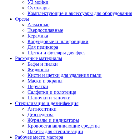
УЗ мойки
Сухожары
Комплектующие и аксессуары для оборудования
Фрезы
Алмазные
Твердосплавные
Керамика
Корундовые и шлифовщики
Для педикюра
Щетки и футляры для фрез
Расходные материалы
Бафы и пилки
Жидкости
Кисти и щетки для удаления пыли
Маски и экраны
Перчатки
Салфетки и полотенца
Шапочки и тапочки
Стерилизация и дезинфекция
Антисептики
Дезсредства
Журналы и индикаторы
Кровоостанавливающие средства
Пакеты для стерилизации
Рабочее место мастера