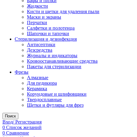
Бафы и пилки
Жидкости
Кисти и щетки для удаления пыли
Маски и экраны
Перчатки
Салфетки и полотенца
Шапочки и тапочки
Стерилизация и дезинфекция
Антисептики
Дезсредства
Журналы и индикаторы
Кровоостанавливающие средства
Пакеты для стерилизации
Фрезы
Алмазные
Для педикюра
Керамика
Корундовые и шлифовщики
Твердосплавные
Щетки и футляры для фрез
Поиск
Вход/ Регистрация
0
Список желаний
0
Сравнение