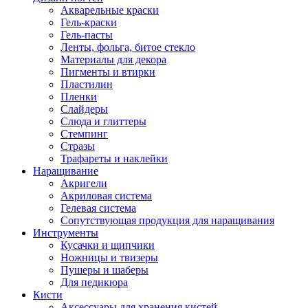
Акварельные краски
Гель-краски
Гель-пасты
Ленты, фольга, битое стекло
Материалы для декора
Пигменты и втирки
Пластилин
Пленки
Слайдеры
Слюда и глиттеры
Стемпинг
Стразы
Трафареты и наклейки
Наращивание
Акригели
Акриловая система
Гелевая система
Сопутствующая продукция для наращивания
Инструменты
Кусачки и щипчики
Ножницы и твизеры
Пушеры и шаберы
Для педикюра
Кисти
Аксессуары для хранения кистей