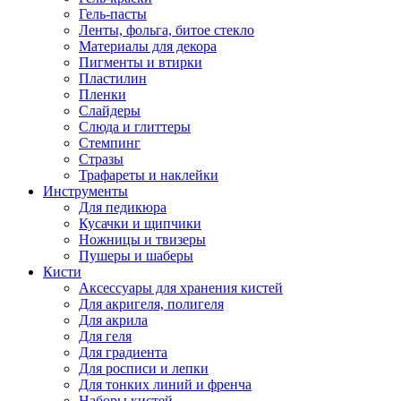
Гель-пасты
Ленты, фольга, битое стекло
Материалы для декора
Пигменты и втирки
Пластилин
Пленки
Слайдеры
Слюда и глиттеры
Стемпинг
Стразы
Трафареты и наклейки
Инструменты
Для педикюра
Кусачки и щипчики
Ножницы и твизеры
Пушеры и шаберы
Кисти
Аксессуары для хранения кистей
Для акригеля, полигеля
Для акрила
Для геля
Для градиента
Для росписи и лепки
Для тонких линий и френча
Наборы кистей