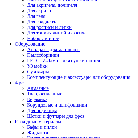
Для акригеля, полигеля
Для акрила
Для геля
Для градиента
Для росписи и лепки
Для тонких линий и френча
Наборы кистей
Оборудование
Аппараты для маникюра
Пылесборники
LED UV-Лампы для сушки ногтей
УЗ мойки
Сухожары
Комплектующие и аксессуары для оборудования
Фрезы
Алмазные
Твердосплавные
Керамика
Корундовые и шлифовщики
Для педикюра
Щетки и футляры для фрез
Расходные материалы
Бафы и пилки
Жидкости