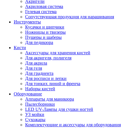
Акригели
Акриловая система
Гелевая система
Сопутствующая продукция для наращивания
Инструменты
Кусачки и щипчики
Ножницы и твизеры
Пушеры и шаберы
Для педикюра
Кисти
Аксессуары для хранения кистей
Для акригеля, полигеля
Для акрила
Для геля
Для градиента
Для росписи и лепки
Для тонких линий и френча
Наборы кистей
Оборудование
Аппараты для маникюра
Пылесборники
LED UV-Лампы для сушки ногтей
УЗ мойки
Сухожары
Комплектующие и аксессуары для оборудования