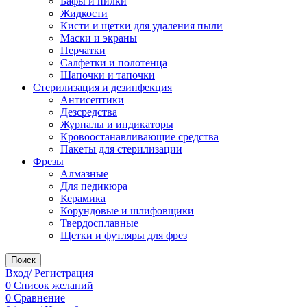
Бафы и пилки
Жидкости
Кисти и щетки для удаления пыли
Маски и экраны
Перчатки
Салфетки и полотенца
Шапочки и тапочки
Стерилизация и дезинфекция
Антисептики
Дезсредства
Журналы и индикаторы
Кровоостанавливающие средства
Пакеты для стерилизации
Фрезы
Алмазные
Для педикюра
Керамика
Корундовые и шлифовщики
Твердосплавные
Щетки и футляры для фрез
Поиск
Вход/ Регистрация
0
Список желаний
0
Сравнение