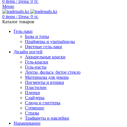
0
items
/
Цена:
0
тг.
Меню
0
items
/
Цена:
0
тг.
Каталог товаров
Гель-лаки
Базы и топы
Праймеры и ультрабонды
Цветные гель-лаки
Дизайн ногтей
Акварельные краски
Гель-краски
Гель-пасты
Ленты, фольга, битое стекло
Материалы для декора
Пигменты и втирки
Пластилин
Пленки
Слайдеры
Слюда и глиттеры
Стемпинг
Стразы
Трафареты и наклейки
Наращивание