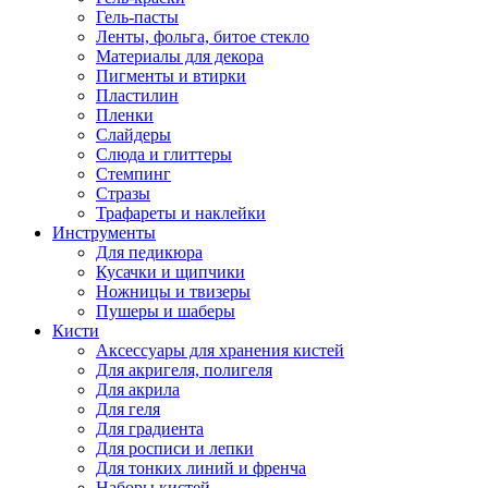
Гель-пасты
Ленты, фольга, битое стекло
Материалы для декора
Пигменты и втирки
Пластилин
Пленки
Слайдеры
Слюда и глиттеры
Стемпинг
Стразы
Трафареты и наклейки
Инструменты
Для педикюра
Кусачки и щипчики
Ножницы и твизеры
Пушеры и шаберы
Кисти
Аксессуары для хранения кистей
Для акригеля, полигеля
Для акрила
Для геля
Для градиента
Для росписи и лепки
Для тонких линий и френча
Наборы кистей