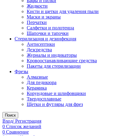
Бафы и пилки
Жидкости
Кисти и щетки для удаления пыли
Маски и экраны
Перчатки
Салфетки и полотенца
Шапочки и тапочки
Стерилизация и дезинфекция
Антисептики
Дезсредства
Журналы и индикаторы
Кровоостанавливающие средства
Пакеты для стерилизации
Фрезы
Алмазные
Для педикюра
Керамика
Корундовые и шлифовщики
Твердосплавные
Щетки и футляры для фрез
Поиск
Вход/ Регистрация
0
Список желаний
0
Сравнение