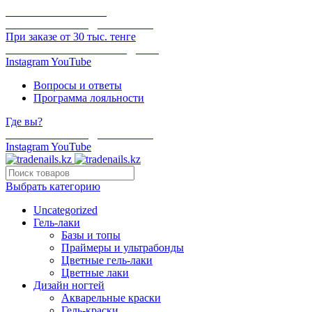
ОНЛАЙН ОПЛАТА
БЕСПЛАТНАЯ ДОСТАВКА
При заказе от 30 тыс. тенге
ОТГРУЗКА В ТОТ ЖЕ ДЕНЬ
Instagram
YouTube
Вопросы и ответы
Программа лояльности
Где вы?
БЕСПЛАТНАЯ ДОСТАВКА
Instagram
YouTube
Выбрать категорию
Uncategorized
Гель-лаки
Базы и топы
Праймеры и ультрабонды
Цветные гель-лаки
Цветные лаки
Дизайн ногтей
Акварельные краски
Гель-краски