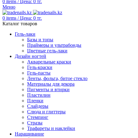
0
items
/
Цена:
0
тг.
Меню
0
items
/
Цена:
0
тг.
Каталог товаров
Гель-лаки
Базы и топы
Праймеры и ультрабонды
Цветные гель-лаки
Дизайн ногтей
Акварельные краски
Гель-краски
Гель-пасты
Ленты, фольга, битое стекло
Материалы для декора
Пигменты и втирки
Пластилин
Пленки
Слайдеры
Слюда и глиттеры
Стемпинг
Стразы
Трафареты и наклейки
Наращивание