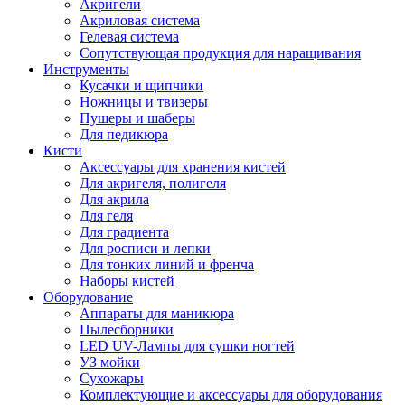
Акригели
Акриловая система
Гелевая система
Сопутствующая продукция для наращивания
Инструменты
Кусачки и щипчики
Ножницы и твизеры
Пушеры и шаберы
Для педикюра
Кисти
Аксессуары для хранения кистей
Для акригеля, полигеля
Для акрила
Для геля
Для градиента
Для росписи и лепки
Для тонких линий и френча
Наборы кистей
Оборудование
Аппараты для маникюра
Пылесборники
LED UV-Лампы для сушки ногтей
УЗ мойки
Сухожары
Комплектующие и аксессуары для оборудования