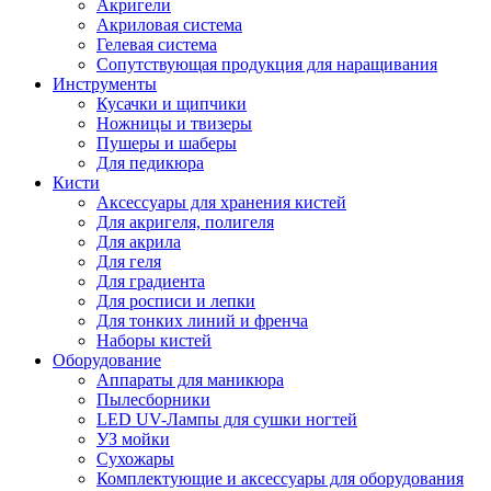
Акригели
Акриловая система
Гелевая система
Сопутствующая продукция для наращивания
Инструменты
Кусачки и щипчики
Ножницы и твизеры
Пушеры и шаберы
Для педикюра
Кисти
Аксессуары для хранения кистей
Для акригеля, полигеля
Для акрила
Для геля
Для градиента
Для росписи и лепки
Для тонких линий и френча
Наборы кистей
Оборудование
Аппараты для маникюра
Пылесборники
LED UV-Лампы для сушки ногтей
УЗ мойки
Сухожары
Комплектующие и аксессуары для оборудования