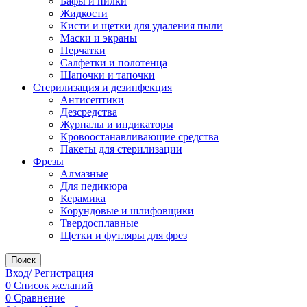
Бафы и пилки
Жидкости
Кисти и щетки для удаления пыли
Маски и экраны
Перчатки
Салфетки и полотенца
Шапочки и тапочки
Стерилизация и дезинфекция
Антисептики
Дезсредства
Журналы и индикаторы
Кровоостанавливающие средства
Пакеты для стерилизации
Фрезы
Алмазные
Для педикюра
Керамика
Корундовые и шлифовщики
Твердосплавные
Щетки и футляры для фрез
Поиск
Вход/ Регистрация
0
Список желаний
0
Сравнение