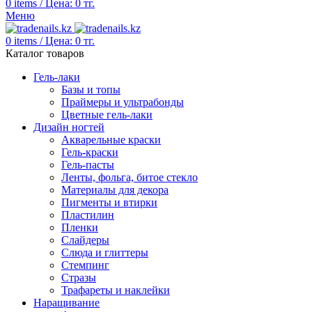
0
items
/
Цена:
0
тг.
Меню
0
items
/
Цена:
0
тг.
Каталог товаров
Гель-лаки
Базы и топы
Праймеры и ультрабонды
Цветные гель-лаки
Дизайн ногтей
Акварельные краски
Гель-краски
Гель-пасты
Ленты, фольга, битое стекло
Материалы для декора
Пигменты и втирки
Пластилин
Пленки
Слайдеры
Слюда и глиттеры
Стемпинг
Стразы
Трафареты и наклейки
Наращивание