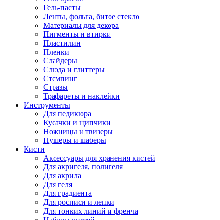
Гель-пасты
Ленты, фольга, битое стекло
Материалы для декора
Пигменты и втирки
Пластилин
Пленки
Слайдеры
Слюда и глиттеры
Стемпинг
Стразы
Трафареты и наклейки
Инструменты
Для педикюра
Кусачки и щипчики
Ножницы и твизеры
Пушеры и шаберы
Кисти
Аксессуары для хранения кистей
Для акригеля, полигеля
Для акрила
Для геля
Для градиента
Для росписи и лепки
Для тонких линий и френча
Наборы кистей