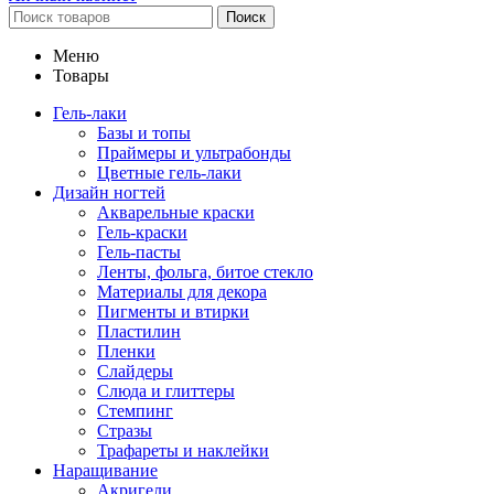
Поиск
Меню
Товары
Гель-лаки
Базы и топы
Праймеры и ультрабонды
Цветные гель-лаки
Дизайн ногтей
Акварельные краски
Гель-краски
Гель-пасты
Ленты, фольга, битое стекло
Материалы для декора
Пигменты и втирки
Пластилин
Пленки
Слайдеры
Слюда и глиттеры
Стемпинг
Стразы
Трафареты и наклейки
Наращивание
Акригели