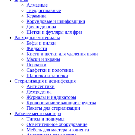
Алмазные
Твердосплавные
Керамика
Корундовые и шлифовщики
Для педикюра
Щетки и футляры для фрез
Расходные материалы
Бафы и пилки
Жидкости
Кисти и щетки для удаления пыли
Маски и экраны
Перчатки
Салфетки и полотенца
Шапочки и тапочки
Стерилизация и дезинфекция
Антисептики
Дезсредства
Журналы и индикаторы
Кровоостанавливающие средства
Пакеты для стерилизации
Рабочее место мастера
Типсы и подиумы
Осветительное оборудование
Мебель для мастера и клиента