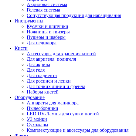
Акриловая система
Гелевая система
Сопутствующая продукция для наращивания
Инструменты
Кусачки и щипчики
Ножницы и твизеры
Пушеры и шаберы
Для педикюра
Кисти
Аксессуары для хранения кистей
Для акригеля, полигеля
Для акрила
Для геля
Для градиента
Для росписи и лепки
Для тонких линий и френча
Наборы кистей
Оборудование
Аппараты для маникюра
Пылесборники
LED UV-Лампы для сушки ногтей
УЗ мойки
Сухожары
Комплектующие и аксессуары для оборудования
Фрезы