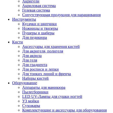
Акригели
Акриловая система
Гелевая система
Сопутствующая продукция для наращивания
Инструменты
Кусачки и щипчики
Ножницы и твизеры
Пушеры и шаберы
Для педикюра
Кисти
Аксессуары для хранения кистей
Для акригеля, полигеля
Для акрила
Для геля
Для градиента
Для росписи и лепки
Для тонких линий и френча
Наборы кистей
Оборудование
Аппараты для маникюра
Пылесборники
LED UV-Лампы для сушки ногтей
УЗ мойки
Сухожары
Комплектующие и аксессуары для оборудования