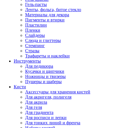
Гель-пасты
Ленты, фольга, битое стекло
Материалы для декора
Пигменты и втирки
Пластилин
Пленки
Слайдеры
Слюда и глиттеры
Стемпинг
Стразы
Трафареты и наклейки
Инструменты
Для педикюра
Кусачки и щипчики
Ножницы и твизеры
Пушеры и шаберы
Кисти
Аксессуары для хранения кистей
Для акригеля, полигеля
Для акрила
Для геля
Для градиента
Для росписи и лепки
Для тонких линий и френча
Наборы кистей