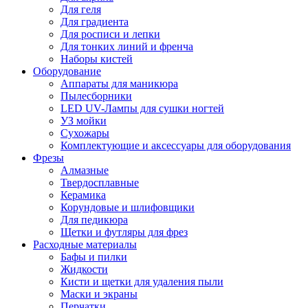
Для геля
Для градиента
Для росписи и лепки
Для тонких линий и френча
Наборы кистей
Оборудование
Аппараты для маникюра
Пылесборники
LED UV-Лампы для сушки ногтей
УЗ мойки
Сухожары
Комплектующие и аксессуары для оборудования
Фрезы
Алмазные
Твердосплавные
Керамика
Корундовые и шлифовщики
Для педикюра
Щетки и футляры для фрез
Расходные материалы
Бафы и пилки
Жидкости
Кисти и щетки для удаления пыли
Маски и экраны
Перчатки