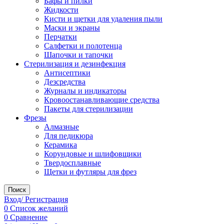
Бафы и пилки
Жидкости
Кисти и щетки для удаления пыли
Маски и экраны
Перчатки
Салфетки и полотенца
Шапочки и тапочки
Стерилизация и дезинфекция
Антисептики
Дезсредства
Журналы и индикаторы
Кровоостанавливающие средства
Пакеты для стерилизации
Фрезы
Алмазные
Для педикюра
Керамика
Корундовые и шлифовщики
Твердосплавные
Щетки и футляры для фрез
Поиск
Вход/ Регистрация
0
Список желаний
0
Сравнение