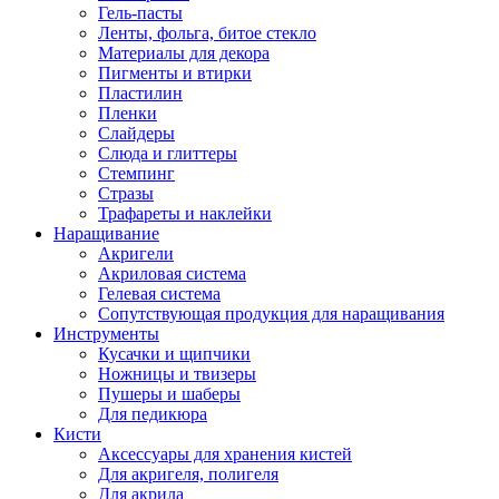
Гель-пасты
Ленты, фольга, битое стекло
Материалы для декора
Пигменты и втирки
Пластилин
Пленки
Слайдеры
Слюда и глиттеры
Стемпинг
Стразы
Трафареты и наклейки
Наращивание
Акригели
Акриловая система
Гелевая система
Сопутствующая продукция для наращивания
Инструменты
Кусачки и щипчики
Ножницы и твизеры
Пушеры и шаберы
Для педикюра
Кисти
Аксессуары для хранения кистей
Для акригеля, полигеля
Для акрила