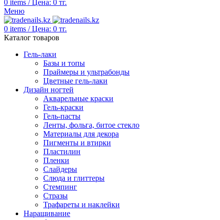
0
items
/
Цена:
0
тг.
Меню
0
items
/
Цена:
0
тг.
Каталог товаров
Гель-лаки
Базы и топы
Праймеры и ультрабонды
Цветные гель-лаки
Дизайн ногтей
Акварельные краски
Гель-краски
Гель-пасты
Ленты, фольга, битое стекло
Материалы для декора
Пигменты и втирки
Пластилин
Пленки
Слайдеры
Слюда и глиттеры
Стемпинг
Стразы
Трафареты и наклейки
Наращивание