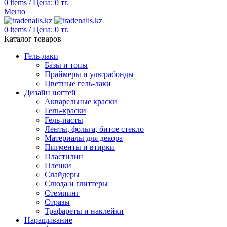
0
items
/
Цена:
0
тг.
Меню
0
items
/
Цена:
0
тг.
Каталог товаров
Гель-лаки
Базы и топы
Праймеры и ультрабонды
Цветные гель-лаки
Дизайн ногтей
Акварельные краски
Гель-краски
Гель-пасты
Ленты, фольга, битое стекло
Материалы для декора
Пигменты и втирки
Пластилин
Пленки
Слайдеры
Слюда и глиттеры
Стемпинг
Стразы
Трафареты и наклейки
Наращивание