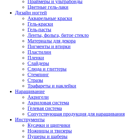
Праймеры и ультрабонды
Цветные гель-лаки
Дизайн ногтей
Акварельные краски
Гель-краски
Гель-пасты
Ленты, фольга, битое стекло
Материалы для декора
Пигменты и втирки
Пластилин
Пленки
Слайдеры
Слюда и глиттеры
Стемпинг
Стразы
Трафареты и наклейки
Наращивание
Акригели
Акриловая система
Гелевая система
Сопутствующая продукция для наращивания
Инструменты
Кусачки и щипчики
Ножницы и твизеры
Пушеры и шаберы