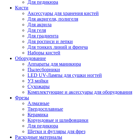
Для педикюра
Кисти
Аксессуары для хранения кистей
Для акригеля, полигеля
Для акрила
Для геля
Для градиента
Для росписи и лепки
Для тонких линий и френча
Наборы кистей
Оборудование
Аппараты для маникюра
Пылесборники
LED UV-Лампы для сушки ногтей
УЗ мойки
Сухожары
Комплектующие и аксессуары для оборудования
Фрезы
Алмазные
Твердосплавные
Керамика
Корундовые и шлифовщики
Для педикюра
Щетки и футляры для фрез
Расходные материалы