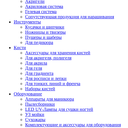
Акригели
Акриловая система
Гелевая система
Сопутствующая продукция для наращивания
Инструменты
Кусачки и щипчики
Ножницы и твизеры
Пушеры и шаберы
Для педикюра
Кисти
Аксессуары для хранения кистей
Для акригеля, полигеля
Для акрила
Для геля
Для градиента
Для росписи и лепки
Для тонких линий и френча
Наборы кистей
Оборудование
Аппараты для маникюра
Пылесборники
LED UV-Лампы для сушки ногтей
УЗ мойки
Сухожары
Комплектующие и аксессуары для оборудования