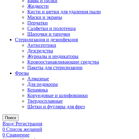
Бафы и пилки
Жидкости
Кисти и щетки для удаления пыли
Маски и экраны
Перчатки
Салфетки и полотенца
Шапочки и тапочки
Стерилизация и дезинфекция
Антисептики
Дезсредства
Журналы и индикаторы
Кровоостанавливающие средства
Пакеты для стерилизации
Фрезы
Алмазные
Для педикюра
Керамика
Корундовые и шлифовщики
Твердосплавные
Щетки и футляры для фрез
Поиск
Вход/ Регистрация
0
Список желаний
0
Сравнение