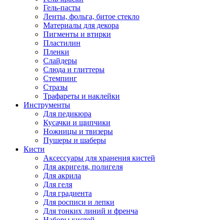
Гель-пасты
Ленты, фольга, битое стекло
Материалы для декора
Пигменты и втирки
Пластилин
Пленки
Слайдеры
Слюда и глиттеры
Стемпинг
Стразы
Трафареты и наклейки
Инструменты
Для педикюра
Кусачки и щипчики
Ножницы и твизеры
Пушеры и шаберы
Кисти
Аксессуары для хранения кистей
Для акригеля, полигеля
Для акрила
Для геля
Для градиента
Для росписи и лепки
Для тонких линий и френча
Наборы кистей