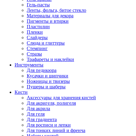
Гель-пасты
Ленты, фольга, битое стекло
Материалы для декора
Пигменты и втирки
Пластилин
Пленки
Слайдеры
Слюда и глиттеры
Стемпинг
Стразы
Трафареты и наклейки
Инструменты
Для педикюра
Кусачки и щипчики
Ножницы и твизеры
Пушеры и шаберы
Кисти
Аксессуары для хранения кистей
Для акригеля, полигеля
Для акрила
Для геля
Для градиента
Для росписи и лепки
Для тонких линий и френча
Наборы кистей