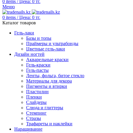
0
items
/
Цена:
0
тг.
Меню
0
items
/
Цена:
0
тг.
Каталог товаров
Гель-лаки
Базы и топы
Праймеры и ультрабонды
Цветные гель-лаки
Дизайн ногтей
Акварельные краски
Гель-краски
Гель-пасты
Ленты, фольга, битое стекло
Материалы для декора
Пигменты и втирки
Пластилин
Пленки
Слайдеры
Слюда и глиттеры
Стемпинг
Стразы
Трафареты и наклейки
Наращивание