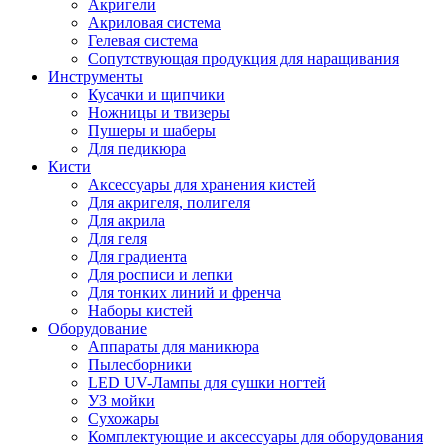
Акригели
Акриловая система
Гелевая система
Сопутствующая продукция для наращивания
Инструменты
Кусачки и щипчики
Ножницы и твизеры
Пушеры и шаберы
Для педикюра
Кисти
Аксессуары для хранения кистей
Для акригеля, полигеля
Для акрила
Для геля
Для градиента
Для росписи и лепки
Для тонких линий и френча
Наборы кистей
Оборудование
Аппараты для маникюра
Пылесборники
LED UV-Лампы для сушки ногтей
УЗ мойки
Сухожары
Комплектующие и аксессуары для оборудования