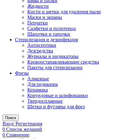
Бафы и пилки
Жидкости
Кисти и щетки для удаления пыли
Маски и экраны
Перчатки
Салфетки и полотенца
Шапочки и тапочки
Стерилизация и дезинфекция
Антисептики
Дезсредства
Журналы и индикаторы
Кровоостанавливающие средства
Пакеты для стерилизации
Фрезы
Алмазные
Для педикюра
Керамика
Корундовые и шлифовщики
Твердосплавные
Щетки и футляры для фрез
Поиск
Вход/ Регистрация
0
Список желаний
0
Сравнение