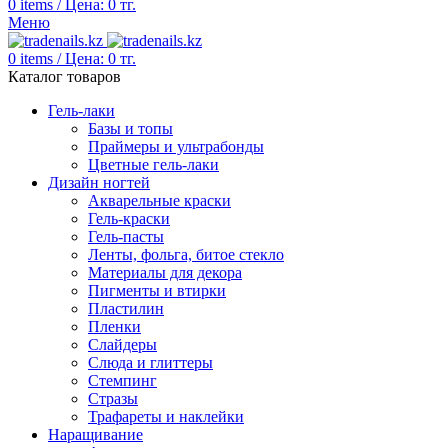
0
items
/
Цена:
0
тг.
Меню
0
items
/
Цена:
0
тг.
Каталог товаров
Гель-лаки
Базы и топы
Праймеры и ультрабонды
Цветные гель-лаки
Дизайн ногтей
Акварельные краски
Гель-краски
Гель-пасты
Ленты, фольга, битое стекло
Материалы для декора
Пигменты и втирки
Пластилин
Пленки
Слайдеры
Слюда и глиттеры
Стемпинг
Стразы
Трафареты и наклейки
Наращивание