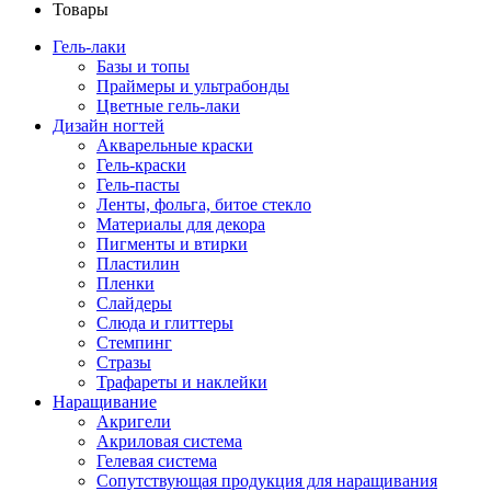
Товары
Гель-лаки
Базы и топы
Праймеры и ультрабонды
Цветные гель-лаки
Дизайн ногтей
Акварельные краски
Гель-краски
Гель-пасты
Ленты, фольга, битое стекло
Материалы для декора
Пигменты и втирки
Пластилин
Пленки
Слайдеры
Слюда и глиттеры
Стемпинг
Стразы
Трафареты и наклейки
Наращивание
Акригели
Акриловая система
Гелевая система
Сопутствующая продукция для наращивания