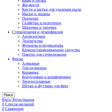
Бафы и пилки
Жидкости
Кисти и щетки для удаления пыли
Маски и экраны
Перчатки
Салфетки и полотенца
Шапочки и тапочки
Стерилизация и дезинфекция
Антисептики
Дезсредства
Журналы и индикаторы
Кровоостанавливающие средства
Пакеты для стерилизации
Фрезы
Алмазные
Для педикюра
Керамика
Корундовые и шлифовщики
Твердосплавные
Щетки и футляры для фрез
Поиск
Вход/ Регистрация
0
Список желаний
0
Сравнение