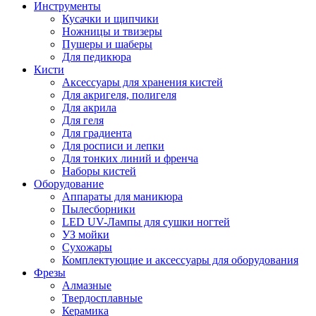
Инструменты
Кусачки и щипчики
Ножницы и твизеры
Пушеры и шаберы
Для педикюра
Кисти
Аксессуары для хранения кистей
Для акригеля, полигеля
Для акрила
Для геля
Для градиента
Для росписи и лепки
Для тонких линий и френча
Наборы кистей
Оборудование
Аппараты для маникюра
Пылесборники
LED UV-Лампы для сушки ногтей
УЗ мойки
Сухожары
Комплектующие и аксессуары для оборудования
Фрезы
Алмазные
Твердосплавные
Керамика