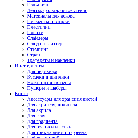
Гель-пасты
Ленты, фольга, битое стекло
Материалы для декора
Пигменты и втирки
Пластилин
Пленки
Слайдеры
Слюда и глиттеры
Стемпинг
Стразы
Трафареты и наклейки
Инструменты
Для педикюра
Кусачки и щипчики
Ножницы и твизеры
Пушеры и шаберы
Кисти
Аксессуары для хранения кистей
Для акригеля, полигеля
Для акрила
Для геля
Для градиента
Для росписи и лепки
Для тонких линий и френча
Наборы кистей