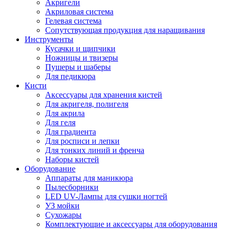
Акригели
Акриловая система
Гелевая система
Сопутствующая продукция для наращивания
Инструменты
Кусачки и щипчики
Ножницы и твизеры
Пушеры и шаберы
Для педикюра
Кисти
Аксессуары для хранения кистей
Для акригеля, полигеля
Для акрила
Для геля
Для градиента
Для росписи и лепки
Для тонких линий и френча
Наборы кистей
Оборудование
Аппараты для маникюра
Пылесборники
LED UV-Лампы для сушки ногтей
УЗ мойки
Сухожары
Комплектующие и аксессуары для оборудования