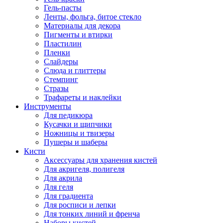
Гель-пасты
Ленты, фольга, битое стекло
Материалы для декора
Пигменты и втирки
Пластилин
Пленки
Слайдеры
Слюда и глиттеры
Стемпинг
Стразы
Трафареты и наклейки
Инструменты
Для педикюра
Кусачки и щипчики
Ножницы и твизеры
Пушеры и шаберы
Кисти
Аксессуары для хранения кистей
Для акригеля, полигеля
Для акрила
Для геля
Для градиента
Для росписи и лепки
Для тонких линий и френча
Наборы кистей