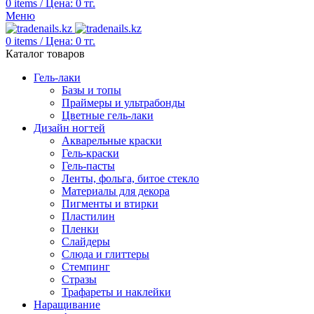
0
items
/
Цена:
0
тг.
Меню
0
items
/
Цена:
0
тг.
Каталог товаров
Гель-лаки
Базы и топы
Праймеры и ультрабонды
Цветные гель-лаки
Дизайн ногтей
Акварельные краски
Гель-краски
Гель-пасты
Ленты, фольга, битое стекло
Материалы для декора
Пигменты и втирки
Пластилин
Пленки
Слайдеры
Слюда и глиттеры
Стемпинг
Стразы
Трафареты и наклейки
Наращивание