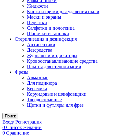
Бафы и пилки
Жидкости
Кисти и щетки для удаления пыли
Маски и экраны
Перчатки
Салфетки и полотенца
Шапочки и тапочки
Стерилизация и дезинфекция
Антисептики
Дезсредства
Журналы и индикаторы
Кровоостанавливающие средства
Пакеты для стерилизации
Фрезы
Алмазные
Для педикюра
Керамика
Корундовые и шлифовщики
Твердосплавные
Щетки и футляры для фрез
Поиск
Вход/ Регистрация
0
Список желаний
0
Сравнение