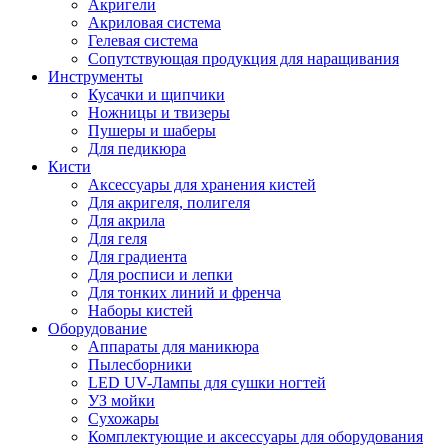
Акригели
Акриловая система
Гелевая система
Сопутствующая продукция для наращивания
Инструменты
Кусачки и щипчики
Ножницы и твизеры
Пушеры и шаберы
Для педикюра
Кисти
Аксессуары для хранения кистей
Для акригеля, полигеля
Для акрила
Для геля
Для градиента
Для росписи и лепки
Для тонких линий и френча
Наборы кистей
Оборудование
Аппараты для маникюра
Пылесборники
LED UV-Лампы для сушки ногтей
УЗ мойки
Сухожары
Комплектующие и аксессуары для оборудования