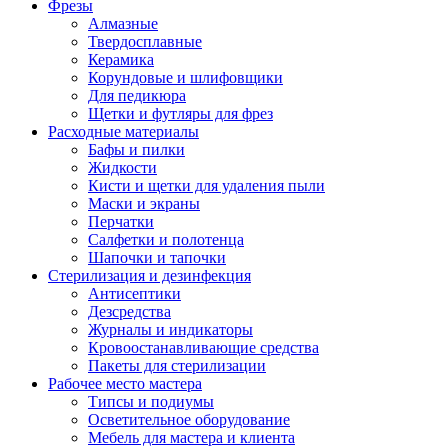
Фрезы
Алмазные
Твердосплавные
Керамика
Корундовые и шлифовщики
Для педикюра
Щетки и футляры для фрез
Расходные материалы
Бафы и пилки
Жидкости
Кисти и щетки для удаления пыли
Маски и экраны
Перчатки
Салфетки и полотенца
Шапочки и тапочки
Стерилизация и дезинфекция
Антисептики
Дезсредства
Журналы и индикаторы
Кровоостанавливающие средства
Пакеты для стерилизации
Рабочее место мастера
Типсы и подиумы
Осветительное оборудование
Мебель для мастера и клиента