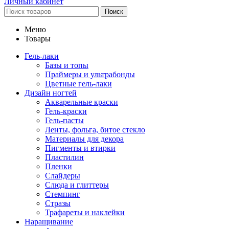
Личный кабинет
Поиск
Меню
Товары
Гель-лаки
Базы и топы
Праймеры и ультрабонды
Цветные гель-лаки
Дизайн ногтей
Акварельные краски
Гель-краски
Гель-пасты
Ленты, фольга, битое стекло
Материалы для декора
Пигменты и втирки
Пластилин
Пленки
Слайдеры
Слюда и глиттеры
Стемпинг
Стразы
Трафареты и наклейки
Наращивание