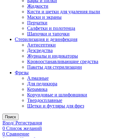
Бафы и пилки
Жидкости
Кисти и щетки для удаления пыли
Маски и экраны
Перчатки
Салфетки и полотенца
Шапочки и тапочки
Стерилизация и дезинфекция
Антисептики
Дезсредства
Журналы и индикаторы
Кровоостанавливающие средства
Пакеты для стерилизации
Фрезы
Алмазные
Для педикюра
Керамика
Корундовые и шлифовщики
Твердосплавные
Щетки и футляры для фрез
Поиск
Вход/ Регистрация
0
Список желаний
0
Сравнение