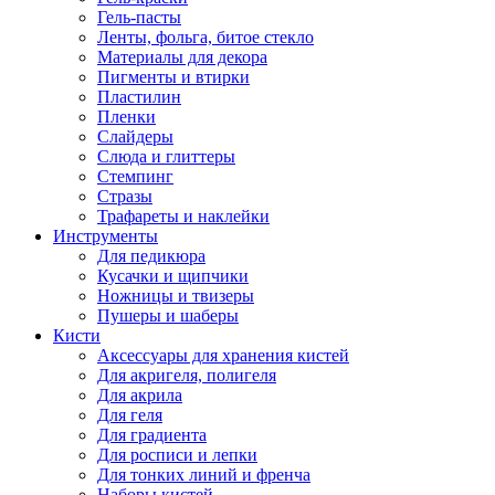
Гель-пасты
Ленты, фольга, битое стекло
Материалы для декора
Пигменты и втирки
Пластилин
Пленки
Слайдеры
Слюда и глиттеры
Стемпинг
Стразы
Трафареты и наклейки
Инструменты
Для педикюра
Кусачки и щипчики
Ножницы и твизеры
Пушеры и шаберы
Кисти
Аксессуары для хранения кистей
Для акригеля, полигеля
Для акрила
Для геля
Для градиента
Для росписи и лепки
Для тонких линий и френча
Наборы кистей