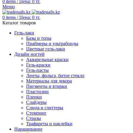
0
items
/
Цена:
0
тг.
Меню
0
items
/
Цена:
0
тг.
Каталог товаров
Гель-лаки
Базы и топы
Праймеры и ультрабонды
Цветные гель-лаки
Дизайн ногтей
Акварельные краски
Гель-краски
Гель-пасты
Ленты, фольга, битое стекло
Материалы для декора
Пигменты и втирки
Пластилин
Пленки
Слайдеры
Слюда и глиттеры
Стемпинг
Стразы
Трафареты и наклейки
Наращивание