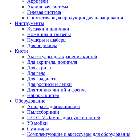
Акригели
Акриловая система
Гелевая система
Сопутствующая продукция для наращивания
Инструменты
Кусачки и щипчики
Ножницы и твизеры
Пушеры и шаберы
Для педикюра
Кисти
Аксессуары для хранения кистей
Для акригеля, полигеля
Для акрила
Для геля
Для градиента
Для росписи и лепки
Для тонких линий и френча
Наборы кистей
Оборудование
Аппараты для маникюра
Пылесборники
LED UV-Лампы для сушки ногтей
УЗ мойки
Сухожары
Комплектующие и аксессуары для оборудования