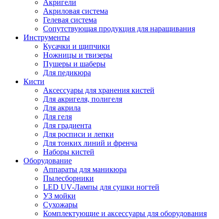
Акригели
Акриловая система
Гелевая система
Сопутствующая продукция для наращивания
Инструменты
Кусачки и щипчики
Ножницы и твизеры
Пушеры и шаберы
Для педикюра
Кисти
Аксессуары для хранения кистей
Для акригеля, полигеля
Для акрила
Для геля
Для градиента
Для росписи и лепки
Для тонких линий и френча
Наборы кистей
Оборудование
Аппараты для маникюра
Пылесборники
LED UV-Лампы для сушки ногтей
УЗ мойки
Сухожары
Комплектующие и аксессуары для оборудования