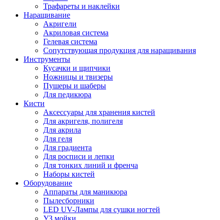
Трафареты и наклейки
Наращивание
Акригели
Акриловая система
Гелевая система
Сопутствующая продукция для наращивания
Инструменты
Кусачки и щипчики
Ножницы и твизеры
Пушеры и шаберы
Для педикюра
Кисти
Аксессуары для хранения кистей
Для акригеля, полигеля
Для акрила
Для геля
Для градиента
Для росписи и лепки
Для тонких линий и френча
Наборы кистей
Оборудование
Аппараты для маникюра
Пылесборники
LED UV-Лампы для сушки ногтей
УЗ мойки