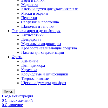
Бафы и пилки
Жидкости
Кисти и щетки для удаления пыли
Маски и экраны
Перчатки
Салфетки и полотенца
Шапочки и тапочки
Стерилизация и дезинфекция
Антисептики
Дезсредства
Журналы и индикаторы
Кровоостанавливающие средства
Пакеты для стерилизации
Фрезы
Алмазные
Для педикюра
Керамика
Корундовые и шлифовщики
Твердосплавные
Щетки и футляры для фрез
Поиск
Вход/ Регистрация
0
Список желаний
0
Сравнение