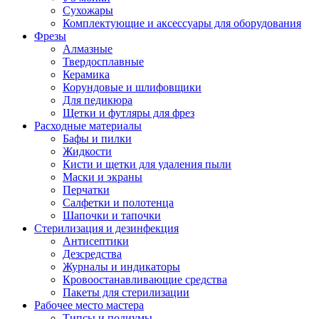
Сухожары
Комплектующие и аксессуары для оборудования
Фрезы
Алмазные
Твердосплавные
Керамика
Корундовые и шлифовщики
Для педикюра
Щетки и футляры для фрез
Расходные материалы
Бафы и пилки
Жидкости
Кисти и щетки для удаления пыли
Маски и экраны
Перчатки
Салфетки и полотенца
Шапочки и тапочки
Стерилизация и дезинфекция
Антисептики
Дезсредства
Журналы и индикаторы
Кровоостанавливающие средства
Пакеты для стерилизации
Рабочее место мастера
Типсы и подиумы