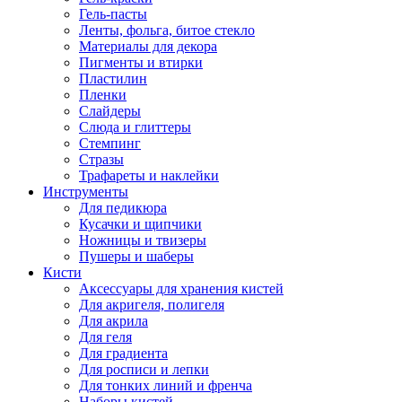
Гель-пасты
Ленты, фольга, битое стекло
Материалы для декора
Пигменты и втирки
Пластилин
Пленки
Слайдеры
Слюда и глиттеры
Стемпинг
Стразы
Трафареты и наклейки
Инструменты
Для педикюра
Кусачки и щипчики
Ножницы и твизеры
Пушеры и шаберы
Кисти
Аксессуары для хранения кистей
Для акригеля, полигеля
Для акрила
Для геля
Для градиента
Для росписи и лепки
Для тонких линий и френча
Наборы кистей