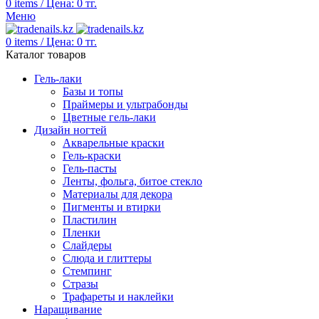
0
items
/
Цена:
0
тг.
Меню
0
items
/
Цена:
0
тг.
Каталог товаров
Гель-лаки
Базы и топы
Праймеры и ультрабонды
Цветные гель-лаки
Дизайн ногтей
Акварельные краски
Гель-краски
Гель-пасты
Ленты, фольга, битое стекло
Материалы для декора
Пигменты и втирки
Пластилин
Пленки
Слайдеры
Слюда и глиттеры
Стемпинг
Стразы
Трафареты и наклейки
Наращивание