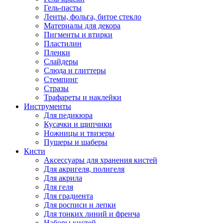
Гель-пасты
Ленты, фольга, битое стекло
Материалы для декора
Пигменты и втирки
Пластилин
Пленки
Слайдеры
Слюда и глиттеры
Стемпинг
Стразы
Трафареты и наклейки
Инструменты
Для педикюра
Кусачки и щипчики
Ножницы и твизеры
Пушеры и шаберы
Кисти
Аксессуары для хранения кистей
Для акригеля, полигеля
Для акрила
Для геля
Для градиента
Для росписи и лепки
Для тонких линий и френча
Наборы кистей