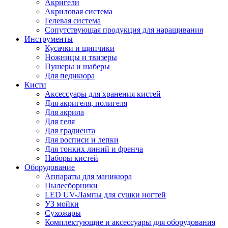
Акригели
Акриловая система
Гелевая система
Сопутствующая продукция для наращивания
Инструменты
Кусачки и щипчики
Ножницы и твизеры
Пушеры и шаберы
Для педикюра
Кисти
Аксессуары для хранения кистей
Для акригеля, полигеля
Для акрила
Для геля
Для градиента
Для росписи и лепки
Для тонких линий и френча
Наборы кистей
Оборудование
Аппараты для маникюра
Пылесборники
LED UV-Лампы для сушки ногтей
УЗ мойки
Сухожары
Комплектующие и аксессуары для оборудования