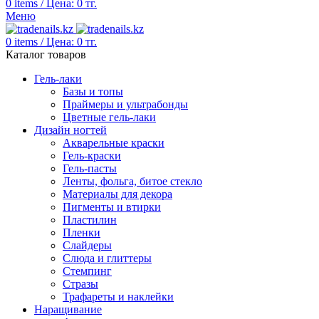
0
items
/
Цена:
0
тг.
Меню
0
items
/
Цена:
0
тг.
Каталог товаров
Гель-лаки
Базы и топы
Праймеры и ультрабонды
Цветные гель-лаки
Дизайн ногтей
Акварельные краски
Гель-краски
Гель-пасты
Ленты, фольга, битое стекло
Материалы для декора
Пигменты и втирки
Пластилин
Пленки
Слайдеры
Слюда и глиттеры
Стемпинг
Стразы
Трафареты и наклейки
Наращивание