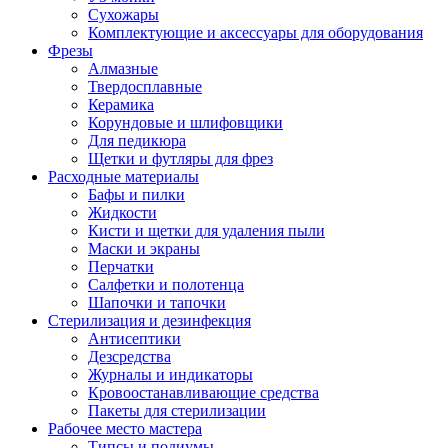
Сухожары
Комплектующие и аксессуары для оборудования
Фрезы
Алмазные
Твердосплавные
Керамика
Корундовые и шлифовщики
Для педикюра
Щетки и футляры для фрез
Расходные материалы
Бафы и пилки
Жидкости
Кисти и щетки для удаления пыли
Маски и экраны
Перчатки
Салфетки и полотенца
Шапочки и тапочки
Стерилизация и дезинфекция
Антисептики
Дезсредства
Журналы и индикаторы
Кровоостанавливающие средства
Пакеты для стерилизации
Рабочее место мастера
Типсы и подиумы