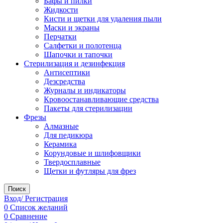
Бафы и пилки
Жидкости
Кисти и щетки для удаления пыли
Маски и экраны
Перчатки
Салфетки и полотенца
Шапочки и тапочки
Стерилизация и дезинфекция
Антисептики
Дезсредства
Журналы и индикаторы
Кровоостанавливающие средства
Пакеты для стерилизации
Фрезы
Алмазные
Для педикюра
Керамика
Корундовые и шлифовщики
Твердосплавные
Щетки и футляры для фрез
Поиск
Вход/ Регистрация
0
Список желаний
0
Сравнение