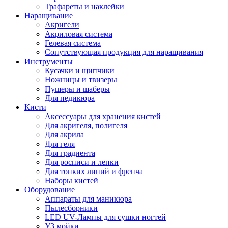
Трафареты и наклейки
Наращивание
Акригели
Акриловая система
Гелевая система
Сопутствующая продукция для наращивания
Инструменты
Кусачки и щипчики
Ножницы и твизеры
Пушеры и шаберы
Для педикюра
Кисти
Аксессуары для хранения кистей
Для акригеля, полигеля
Для акрила
Для геля
Для градиента
Для росписи и лепки
Для тонких линий и френча
Наборы кистей
Оборудование
Аппараты для маникюра
Пылесборники
LED UV-Лампы для сушки ногтей
УЗ мойки