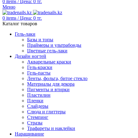
0
items
/
Цена:
0
тг.
Меню
0
items
/
Цена:
0
тг.
Каталог товаров
Гель-лаки
Базы и топы
Праймеры и ультрабонды
Цветные гель-лаки
Дизайн ногтей
Акварельные краски
Гель-краски
Гель-пасты
Ленты, фольга, битое стекло
Материалы для декора
Пигменты и втирки
Пластилин
Пленки
Слайдеры
Слюда и глиттеры
Стемпинг
Стразы
Трафареты и наклейки
Наращивание