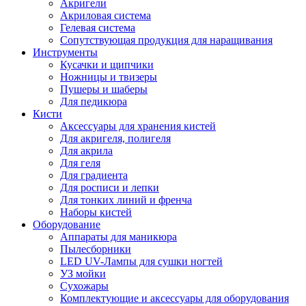
Акригели
Акриловая система
Гелевая система
Сопутствующая продукция для наращивания
Инструменты
Кусачки и щипчики
Ножницы и твизеры
Пушеры и шаберы
Для педикюра
Кисти
Аксессуары для хранения кистей
Для акригеля, полигеля
Для акрила
Для геля
Для градиента
Для росписи и лепки
Для тонких линий и френча
Наборы кистей
Оборудование
Аппараты для маникюра
Пылесборники
LED UV-Лампы для сушки ногтей
УЗ мойки
Сухожары
Комплектующие и аксессуары для оборудования