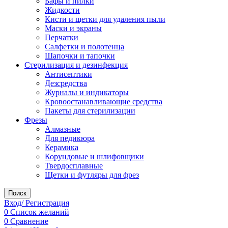
Бафы и пилки
Жидкости
Кисти и щетки для удаления пыли
Маски и экраны
Перчатки
Салфетки и полотенца
Шапочки и тапочки
Стерилизация и дезинфекция
Антисептики
Дезсредства
Журналы и индикаторы
Кровоостанавливающие средства
Пакеты для стерилизации
Фрезы
Алмазные
Для педикюра
Керамика
Корундовые и шлифовщики
Твердосплавные
Щетки и футляры для фрез
Поиск
Вход/ Регистрация
0
Список желаний
0
Сравнение