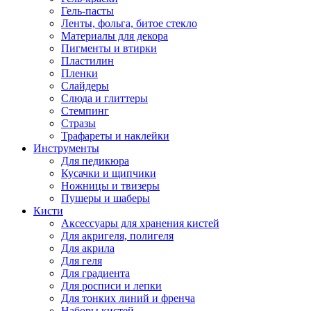
Гель-пасты
Ленты, фольга, битое стекло
Материалы для декора
Пигменты и втирки
Пластилин
Пленки
Слайдеры
Слюда и глиттеры
Стемпинг
Стразы
Трафареты и наклейки
Инструменты
Для педикюра
Кусачки и щипчики
Ножницы и твизеры
Пушеры и шаберы
Кисти
Аксессуары для хранения кистей
Для акригеля, полигеля
Для акрила
Для геля
Для градиента
Для росписи и лепки
Для тонких линий и френча
Наборы кистей