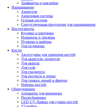
Трафареты и наклейки
Наращивание
Акригели
Акриловая система
Гелевая система
Сопутствующая продукция для наращивания
Инструменты
Кусачки и щипчики
Ножницы и твизеры
Пушеры и шаберы
Для педикюра
Кисти
Аксессуары для хранения кистей
Для акригеля, полигеля
Для акрила
Для геля
Для градиента
Для росписи и лепки
Для тонких линий и френча
Наборы кистей
Оборудование
Аппараты для маникюра
Пылесборники
LED UV-Лампы для сушки ногтей
УЗ мойки