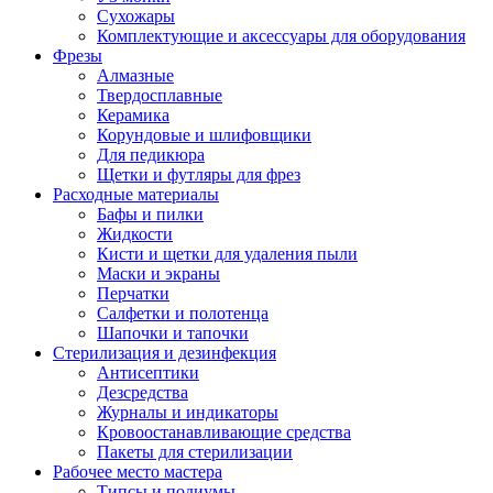
Сухожары
Комплектующие и аксессуары для оборудования
Фрезы
Алмазные
Твердосплавные
Керамика
Корундовые и шлифовщики
Для педикюра
Щетки и футляры для фрез
Расходные материалы
Бафы и пилки
Жидкости
Кисти и щетки для удаления пыли
Маски и экраны
Перчатки
Салфетки и полотенца
Шапочки и тапочки
Стерилизация и дезинфекция
Антисептики
Дезсредства
Журналы и индикаторы
Кровоостанавливающие средства
Пакеты для стерилизации
Рабочее место мастера
Типсы и подиумы