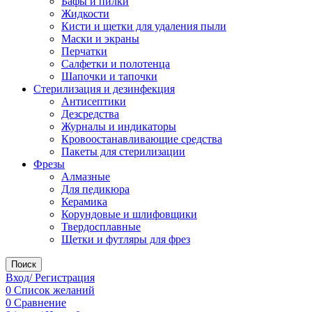
Бафы и пилки
Жидкости
Кисти и щетки для удаления пыли
Маски и экраны
Перчатки
Салфетки и полотенца
Шапочки и тапочки
Стерилизация и дезинфекция
Антисептики
Дезсредства
Журналы и индикаторы
Кровоостанавливающие средства
Пакеты для стерилизации
Фрезы
Алмазные
Для педикюра
Керамика
Корундовые и шлифовщики
Твердосплавные
Щетки и футляры для фрез
Поиск
Вход/ Регистрация
0
Список желаний
0
Сравнение