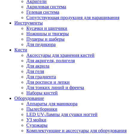
Акригели
Акриловая система
Гелевая система
Сопутствующая продукция для наращивания
Инструменты
Кусачки и щипчики
Ножницы и твизеры
Пушеры и шаберы
Для педикюра
Кисти
Аксессуары для хранения кистей
Для акригеля, полигеля
Для акрила
Для геля
Для градиента
Для росписи и лепки
Для тонких линий и френча
Наборы кистей
Оборудование
Аппараты для маникюра
Пылесборники
LED UV-Лампы для сушки ногтей
УЗ мойки
Сухожары
Комплектующие и аксессуары для оборудования