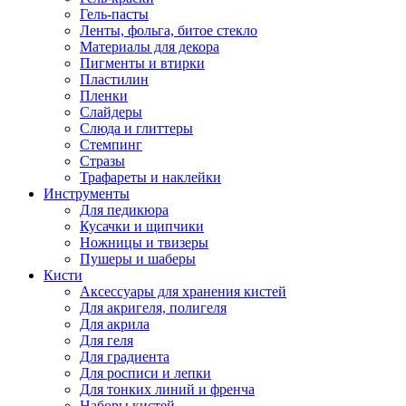
Гель-пасты
Ленты, фольга, битое стекло
Материалы для декора
Пигменты и втирки
Пластилин
Пленки
Слайдеры
Слюда и глиттеры
Стемпинг
Стразы
Трафареты и наклейки
Инструменты
Для педикюра
Кусачки и щипчики
Ножницы и твизеры
Пушеры и шаберы
Кисти
Аксессуары для хранения кистей
Для акригеля, полигеля
Для акрила
Для геля
Для градиента
Для росписи и лепки
Для тонких линий и френча
Наборы кистей