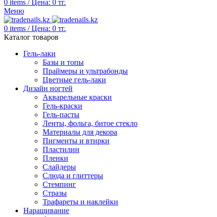
0
items
/
Цена:
0
тг.
Меню
0
items
/
Цена:
0
тг.
Каталог товаров
Гель-лаки
Базы и топы
Праймеры и ультрабонды
Цветные гель-лаки
Дизайн ногтей
Акварельные краски
Гель-краски
Гель-пасты
Ленты, фольга, битое стекло
Материалы для декора
Пигменты и втирки
Пластилин
Пленки
Слайдеры
Слюда и глиттеры
Стемпинг
Стразы
Трафареты и наклейки
Наращивание