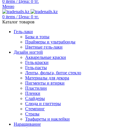
0
items
/
Цена:
0
тг.
Меню
0
items
/
Цена:
0
тг.
Каталог товаров
Гель-лаки
Базы и топы
Праймеры и ультрабонды
Цветные гель-лаки
Дизайн ногтей
Акварельные краски
Гель-краски
Гель-пасты
Ленты, фольга, битое стекло
Материалы для декора
Пигменты и втирки
Пластилин
Пленки
Слайдеры
Слюда и глиттеры
Стемпинг
Стразы
Трафареты и наклейки
Наращивание