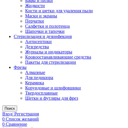
Бафы и пилки
Жидкости
Кисти и щетки для удаления пыли
Маски и экраны
Перчатки
Салфетки и полотенца
Шапочки и тапочки
Стерилизация и дезинфекция
Антисептики
Дезсредства
Журналы и индикаторы
Кровоостанавливающие средства
Пакеты для стерилизации
Фрезы
Алмазные
Для педикюра
Керамика
Корундовые и шлифовщики
Твердосплавные
Щетки и футляры для фрез
Поиск
Вход/ Регистрация
0
Список желаний
0
Сравнение