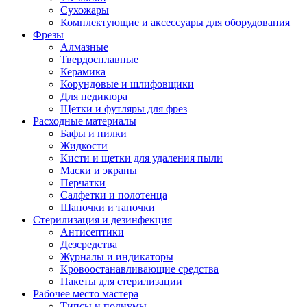
Сухожары
Комплектующие и аксессуары для оборудования
Фрезы
Алмазные
Твердосплавные
Керамика
Корундовые и шлифовщики
Для педикюра
Щетки и футляры для фрез
Расходные материалы
Бафы и пилки
Жидкости
Кисти и щетки для удаления пыли
Маски и экраны
Перчатки
Салфетки и полотенца
Шапочки и тапочки
Стерилизация и дезинфекция
Антисептики
Дезсредства
Журналы и индикаторы
Кровоостанавливающие средства
Пакеты для стерилизации
Рабочее место мастера
Типсы и подиумы