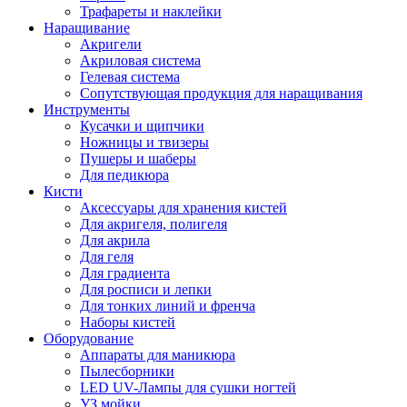
Трафареты и наклейки
Наращивание
Акригели
Акриловая система
Гелевая система
Сопутствующая продукция для наращивания
Инструменты
Кусачки и щипчики
Ножницы и твизеры
Пушеры и шаберы
Для педикюра
Кисти
Аксессуары для хранения кистей
Для акригеля, полигеля
Для акрила
Для геля
Для градиента
Для росписи и лепки
Для тонких линий и френча
Наборы кистей
Оборудование
Аппараты для маникюра
Пылесборники
LED UV-Лампы для сушки ногтей
УЗ мойки