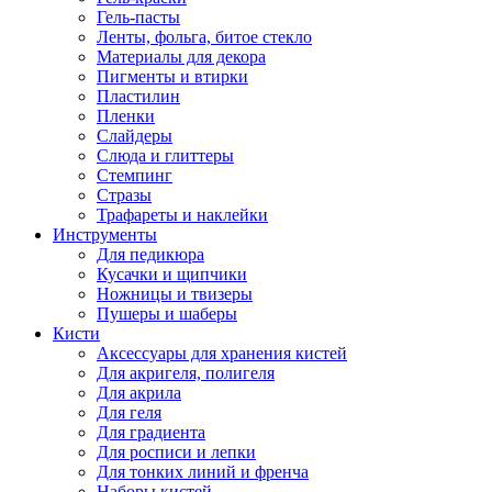
Гель-пасты
Ленты, фольга, битое стекло
Материалы для декора
Пигменты и втирки
Пластилин
Пленки
Слайдеры
Слюда и глиттеры
Стемпинг
Стразы
Трафареты и наклейки
Инструменты
Для педикюра
Кусачки и щипчики
Ножницы и твизеры
Пушеры и шаберы
Кисти
Аксессуары для хранения кистей
Для акригеля, полигеля
Для акрила
Для геля
Для градиента
Для росписи и лепки
Для тонких линий и френча
Наборы кистей