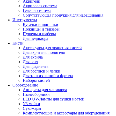
Акригели
Акриловая система
Гелевая система
Сопутствующая продукция для наращивания
Инструменты
Кусачки и щипчики
Ножницы и твизеры
Пушеры и шаберы
Для педикюра
Кисти
Аксессуары для хранения кистей
Для акригеля, полигеля
Для акрила
Для геля
Для градиента
Для росписи и лепки
Для тонких линий и френча
Наборы кистей
Оборудование
Аппараты для маникюра
Пылесборники
LED UV-Лампы для сушки ногтей
УЗ мойки
Сухожары
Комплектующие и аксессуары для оборудования