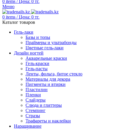
0
items
/
Цена:
0
тг.
Меню
0
items
/
Цена:
0
тг.
Каталог товаров
Гель-лаки
Базы и топы
Праймеры и ультрабонды
Цветные гель-лаки
Дизайн ногтей
Акварельные краски
Гель-краски
Гель-пасты
Ленты, фольга, битое стекло
Материалы для декора
Пигменты и втирки
Пластилин
Пленки
Слайдеры
Слюда и глиттеры
Стемпинг
Стразы
Трафареты и наклейки
Наращивание