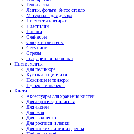
Гель-пасты
Ленты, фольга, битое стекло
Материалы для декора
Пигменты и втирки
Пластилин
Пленки
Слайдеры
Слюда и глиттеры
Стемпинг
Стразы
Трафареты и наклейки
Инструменты
Для педикюра
Кусачки и щипчики
Ножницы и твизеры
Пушеры и шаберы
Кисти
Аксессуары для хранения кистей
Для акригеля, полигеля
Для акрила
Для геля
Для градиента
Для росписи и лепки
Для тонких линий и френча
Наборы кистей