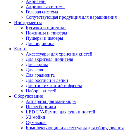
Акригели
Акриловая система
Гелевая система
Сопутствующая продукция для наращивания
Инструменты
Кусачки и щипчики
Ножницы и твизеры
Пушеры и шаберы
Для педикюра
Кисти
Аксессуары для хранения кистей
Для акригеля, полигеля
Для акрила
Для геля
Для градиента
Для росписи и лепки
Для тонких линий и френча
Наборы кистей
Оборудование
Аппараты для маникюра
Пылесборники
LED UV-Лампы для сушки ногтей
УЗ мойки
Сухожары
Комплектующие и аксессуары для оборудования