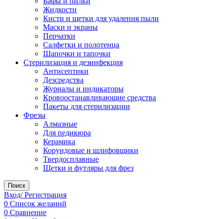
Бафы и пилки
Жидкости
Кисти и щетки для удаления пыли
Маски и экраны
Перчатки
Салфетки и полотенца
Шапочки и тапочки
Стерилизация и дезинфекция
Антисептики
Дезсредства
Журналы и индикаторы
Кровоостанавливающие средства
Пакеты для стерилизации
Фрезы
Алмазные
Для педикюра
Керамика
Корундовые и шлифовщики
Твердосплавные
Щетки и футляры для фрез
Поиск
Вход/ Регистрация
0
Список желаний
0
Сравнение