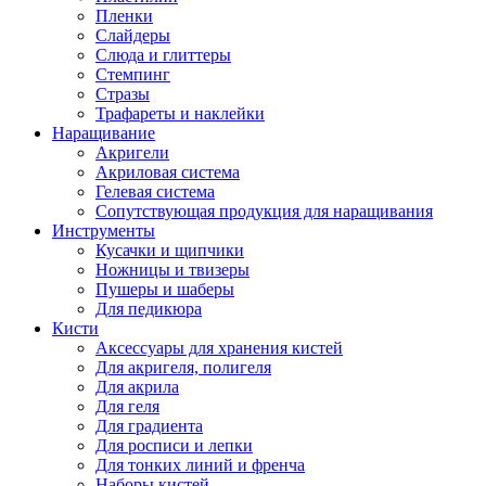
Пленки
Слайдеры
Слюда и глиттеры
Стемпинг
Стразы
Трафареты и наклейки
Наращивание
Акригели
Акриловая система
Гелевая система
Сопутствующая продукция для наращивания
Инструменты
Кусачки и щипчики
Ножницы и твизеры
Пушеры и шаберы
Для педикюра
Кисти
Аксессуары для хранения кистей
Для акригеля, полигеля
Для акрила
Для геля
Для градиента
Для росписи и лепки
Для тонких линий и френча
Наборы кистей