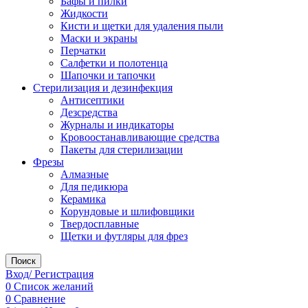
Бафы и пилки
Жидкости
Кисти и щетки для удаления пыли
Маски и экраны
Перчатки
Салфетки и полотенца
Шапочки и тапочки
Стерилизация и дезинфекция
Антисептики
Дезсредства
Журналы и индикаторы
Кровоостанавливающие средства
Пакеты для стерилизации
Фрезы
Алмазные
Для педикюра
Керамика
Корундовые и шлифовщики
Твердосплавные
Щетки и футляры для фрез
Поиск
Вход/ Регистрация
0
Список желаний
0
Сравнение