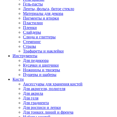
Гель-пасты
Ленты, фольга, битое стекло
Материалы для декора
Пигменты и втирки
Пластилин
Пленки
Слайдеры
Слюда и глиттеры
Стемпинг
Стразы
Трафареты и наклейки
Инструменты
Для педикюра
Кусачки и щипчики
Ножницы и твизеры
Пушеры и шаберы
Кисти
Аксессуары для хранения кистей
Для акригеля, полигеля
Для акрила
Для геля
Для градиента
Для росписи и лепки
Для тонких линий и френча
Наборы кистей