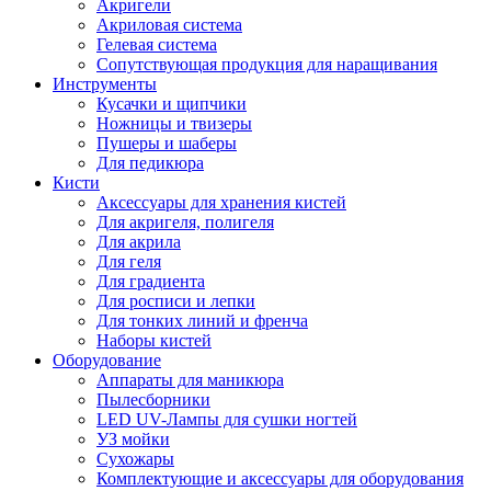
Акригели
Акриловая система
Гелевая система
Сопутствующая продукция для наращивания
Инструменты
Кусачки и щипчики
Ножницы и твизеры
Пушеры и шаберы
Для педикюра
Кисти
Аксессуары для хранения кистей
Для акригеля, полигеля
Для акрила
Для геля
Для градиента
Для росписи и лепки
Для тонких линий и френча
Наборы кистей
Оборудование
Аппараты для маникюра
Пылесборники
LED UV-Лампы для сушки ногтей
УЗ мойки
Сухожары
Комплектующие и аксессуары для оборудования