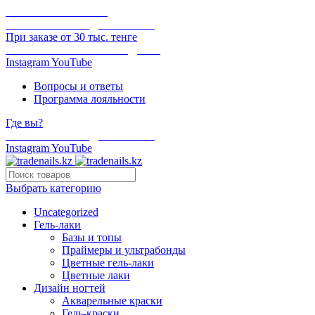
ОНЛАЙН ОПЛАТА
БЕСПЛАТНАЯ ДОСТАВКА
При заказе от 30 тыс. тенге
ОТГРУЗКА В ТОТ ЖЕ ДЕНЬ
Instagram
YouTube
Вопросы и ответы
Программа лояльности
Где вы?
БЕСПЛАТНАЯ ДОСТАВКА
Instagram
YouTube
Выбрать категорию
Uncategorized
Гель-лаки
Базы и топы
Праймеры и ультрабонды
Цветные гель-лаки
Цветные лаки
Дизайн ногтей
Акварельные краски
Гель-краски