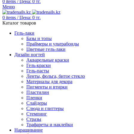
0
items
/
Цена:
0
тг.
Меню
0
items
/
Цена:
0
тг.
Каталог товаров
Гель-лаки
Базы и топы
Праймеры и ультрабонды
Цветные гель-лаки
Дизайн ногтей
Акварельные краски
Гель-краски
Гель-пасты
Ленты, фольга, битое стекло
Материалы для декора
Пигменты и втирки
Пластилин
Пленки
Слайдеры
Слюда и глиттеры
Стемпинг
Стразы
Трафареты и наклейки
Наращивание