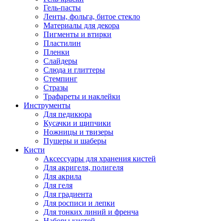
Гель-пасты
Ленты, фольга, битое стекло
Материалы для декора
Пигменты и втирки
Пластилин
Пленки
Слайдеры
Слюда и глиттеры
Стемпинг
Стразы
Трафареты и наклейки
Инструменты
Для педикюра
Кусачки и щипчики
Ножницы и твизеры
Пушеры и шаберы
Кисти
Аксессуары для хранения кистей
Для акригеля, полигеля
Для акрила
Для геля
Для градиента
Для росписи и лепки
Для тонких линий и френча
Наборы кистей