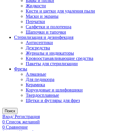
Бафы и пилки
Жидкости
Кисти и щетки для удаления пыли
Маски и экраны
Перчатки
Салфетки и полотенца
Шапочки и тапочки
Стерилизация и дезинфекция
Антисептики
Дезсредства
Журналы и индикаторы
Кровоостанавливающие средства
Пакеты для стерилизации
Фрезы
Алмазные
Для педикюра
Керамика
Корундовые и шлифовщики
Твердосплавные
Щетки и футляры для фрез
Поиск
Вход/ Регистрация
0
Список желаний
0
Сравнение