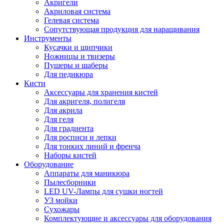
Акригели
Акриловая система
Гелевая система
Сопутствующая продукция для наращивания
Инструменты
Кусачки и щипчики
Ножницы и твизеры
Пушеры и шаберы
Для педикюра
Кисти
Аксессуары для хранения кистей
Для акригеля, полигеля
Для акрила
Для геля
Для градиента
Для росписи и лепки
Для тонких линий и френча
Наборы кистей
Оборудование
Аппараты для маникюра
Пылесборники
LED UV-Лампы для сушки ногтей
УЗ мойки
Сухожары
Комплектующие и аксессуары для оборудования