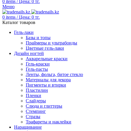
0
items
/
Цена:
0
тг.
Меню
0
items
/
Цена:
0
тг.
Каталог товаров
Гель-лаки
Базы и топы
Праймеры и ультрабонды
Цветные гель-лаки
Дизайн ногтей
Акварельные краски
Гель-краски
Гель-пасты
Ленты, фольга, битое стекло
Материалы для декора
Пигменты и втирки
Пластилин
Пленки
Слайдеры
Слюда и глиттеры
Стемпинг
Стразы
Трафареты и наклейки
Наращивание