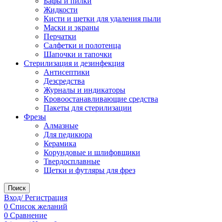
Бафы и пилки
Жидкости
Кисти и щетки для удаления пыли
Маски и экраны
Перчатки
Салфетки и полотенца
Шапочки и тапочки
Стерилизация и дезинфекция
Антисептики
Дезсредства
Журналы и индикаторы
Кровоостанавливающие средства
Пакеты для стерилизации
Фрезы
Алмазные
Для педикюра
Керамика
Корундовые и шлифовщики
Твердосплавные
Щетки и футляры для фрез
Поиск
Вход/ Регистрация
0
Список желаний
0
Сравнение