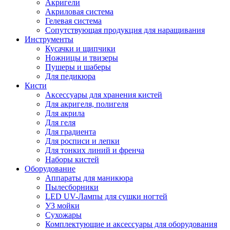
Акригели
Акриловая система
Гелевая система
Сопутствующая продукция для наращивания
Инструменты
Кусачки и щипчики
Ножницы и твизеры
Пушеры и шаберы
Для педикюра
Кисти
Аксессуары для хранения кистей
Для акригеля, полигеля
Для акрила
Для геля
Для градиента
Для росписи и лепки
Для тонких линий и френча
Наборы кистей
Оборудование
Аппараты для маникюра
Пылесборники
LED UV-Лампы для сушки ногтей
УЗ мойки
Сухожары
Комплектующие и аксессуары для оборудования