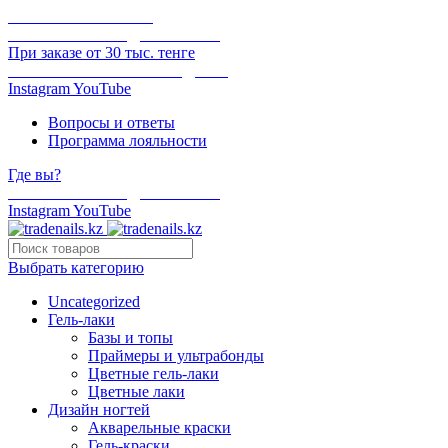
ОНЛАЙН ОПЛАТА
БЕСПЛАТНАЯ ДОСТАВКА
При заказе от 30 тыс. тенге
ОТГРУЗКА В ТОТ ЖЕ ДЕНЬ
Instagram
YouTube
Вопросы и ответы
Программа лояльности
Где вы?
БЕСПЛАТНАЯ ДОСТАВКА
Instagram
YouTube
Выбрать категорию
Uncategorized
Гель-лаки
Базы и топы
Праймеры и ультрабонды
Цветные гель-лаки
Цветные лаки
Дизайн ногтей
Акварельные краски
Гель-краски