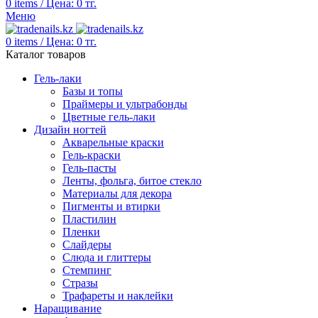
0
items
/
Цена:
0
тг.
Меню
0
items
/
Цена:
0
тг.
Каталог товаров
Гель-лаки
Базы и топы
Праймеры и ультрабонды
Цветные гель-лаки
Дизайн ногтей
Акварельные краски
Гель-краски
Гель-пасты
Ленты, фольга, битое стекло
Материалы для декора
Пигменты и втирки
Пластилин
Пленки
Слайдеры
Слюда и глиттеры
Стемпинг
Стразы
Трафареты и наклейки
Наращивание