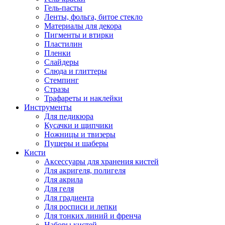
Гель-пасты
Ленты, фольга, битое стекло
Материалы для декора
Пигменты и втирки
Пластилин
Пленки
Слайдеры
Слюда и глиттеры
Стемпинг
Стразы
Трафареты и наклейки
Инструменты
Для педикюра
Кусачки и щипчики
Ножницы и твизеры
Пушеры и шаберы
Кисти
Аксессуары для хранения кистей
Для акригеля, полигеля
Для акрила
Для геля
Для градиента
Для росписи и лепки
Для тонких линий и френча
Наборы кистей