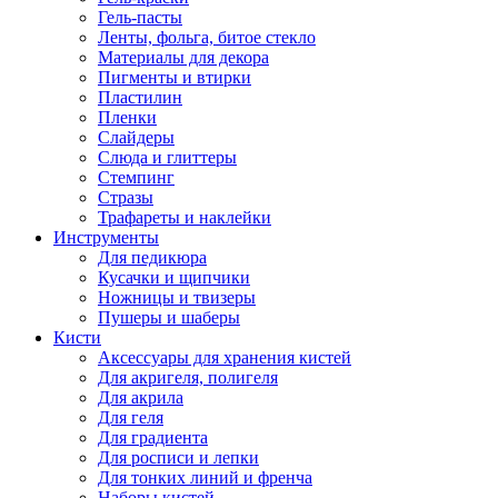
Гель-пасты
Ленты, фольга, битое стекло
Материалы для декора
Пигменты и втирки
Пластилин
Пленки
Слайдеры
Слюда и глиттеры
Стемпинг
Стразы
Трафареты и наклейки
Инструменты
Для педикюра
Кусачки и щипчики
Ножницы и твизеры
Пушеры и шаберы
Кисти
Аксессуары для хранения кистей
Для акригеля, полигеля
Для акрила
Для геля
Для градиента
Для росписи и лепки
Для тонких линий и френча
Наборы кистей