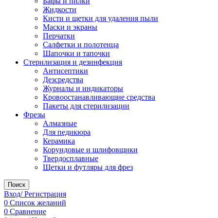
Бафы и пилки
Жидкости
Кисти и щетки для удаления пыли
Маски и экраны
Перчатки
Салфетки и полотенца
Шапочки и тапочки
Стерилизация и дезинфекция
Антисептики
Дезсредства
Журналы и индикаторы
Кровоостанавливающие средства
Пакеты для стерилизации
Фрезы
Алмазные
Для педикюра
Керамика
Корундовые и шлифовщики
Твердосплавные
Щетки и футляры для фрез
Поиск
Вход/ Регистрация
0
Список желаний
0
Сравнение