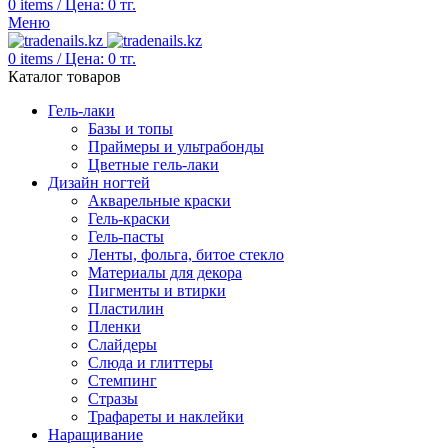
0
items
/
Цена:
0
тг.
Меню
0
items
/
Цена:
0
тг.
Каталог товаров
Гель-лаки
Базы и топы
Праймеры и ультрабонды
Цветные гель-лаки
Дизайн ногтей
Акварельные краски
Гель-краски
Гель-пасты
Ленты, фольга, битое стекло
Материалы для декора
Пигменты и втирки
Пластилин
Пленки
Слайдеры
Слюда и глиттеры
Стемпинг
Стразы
Трафареты и наклейки
Наращивание