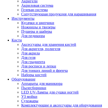
Акригели
Акриловая система
Гелевая система
Сопутствующая продукция для наращивания
Инструменты
Кусачки и щипчики
Ножницы и твизеры
Пушеры и шаберы
Для педикюра
Кисти
Аксессуары для хранения кистей
Для акригеля, полигеля
Для акрила
Для геля
Для градиента
Для росписи и лепки
Для тонких линий и френча
Наборы кистей
Оборудование
Аппараты для маникюра
Пылесборники
LED UV-Лампы для сушки ногтей
УЗ мойки
Сухожары
Комплектующие и аксессуары для оборудования