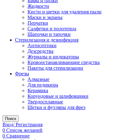
Бафы и пилки
Жидкости
Кисти и щетки для удаления пыли
Маски и экраны
Перчатки
Салфетки и полотенца
Шапочки и тапочки
Стерилизация и дезинфекция
Антисептики
Дезсредства
Журналы и индикаторы
Кровоостанавливающие средства
Пакеты для стерилизации
Фрезы
Алмазные
Для педикюра
Керамика
Корундовые и шлифовщики
Твердосплавные
Щетки и футляры для фрез
Поиск
Вход/ Регистрация
0
Список желаний
0
Сравнение