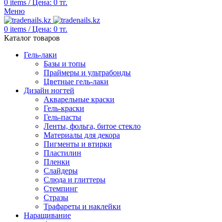
0
items
/
Цена:
0
тг.
Меню
0
items
/
Цена:
0
тг.
Каталог товаров
Гель-лаки
Базы и топы
Праймеры и ультрабонды
Цветные гель-лаки
Дизайн ногтей
Акварельные краски
Гель-краски
Гель-пасты
Ленты, фольга, битое стекло
Материалы для декора
Пигменты и втирки
Пластилин
Пленки
Слайдеры
Слюда и глиттеры
Стемпинг
Стразы
Трафареты и наклейки
Наращивание