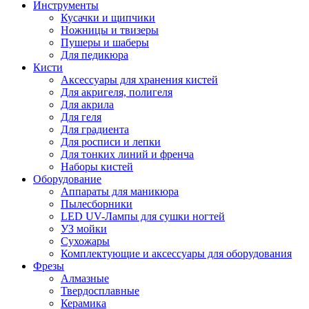
Инструменты
Кусачки и щипчики
Ножницы и твизеры
Пушеры и шаберы
Для педикюра
Кисти
Аксессуары для хранения кистей
Для акригеля, полигеля
Для акрила
Для геля
Для градиента
Для росписи и лепки
Для тонких линий и френча
Наборы кистей
Оборудование
Аппараты для маникюра
Пылесборники
LED UV-Лампы для сушки ногтей
УЗ мойки
Сухожары
Комплектующие и аксессуары для оборудования
Фрезы
Алмазные
Твердосплавные
Керамика