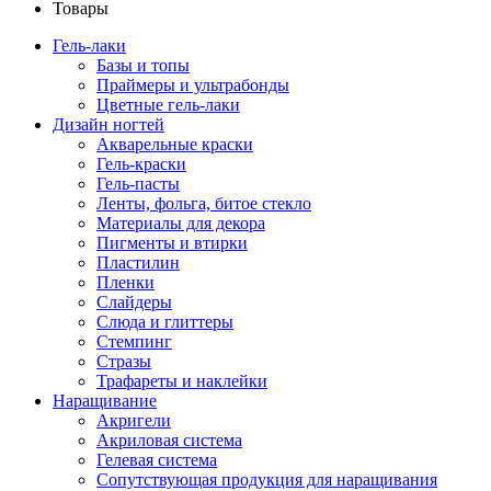
Товары
Гель-лаки
Базы и топы
Праймеры и ультрабонды
Цветные гель-лаки
Дизайн ногтей
Акварельные краски
Гель-краски
Гель-пасты
Ленты, фольга, битое стекло
Материалы для декора
Пигменты и втирки
Пластилин
Пленки
Слайдеры
Слюда и глиттеры
Стемпинг
Стразы
Трафареты и наклейки
Наращивание
Акригели
Акриловая система
Гелевая система
Сопутствующая продукция для наращивания