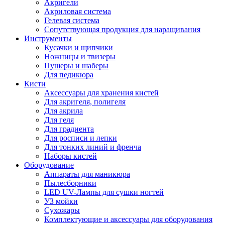
Акригели
Акриловая система
Гелевая система
Сопутствующая продукция для наращивания
Инструменты
Кусачки и щипчики
Ножницы и твизеры
Пушеры и шаберы
Для педикюра
Кисти
Аксессуары для хранения кистей
Для акригеля, полигеля
Для акрила
Для геля
Для градиента
Для росписи и лепки
Для тонких линий и френча
Наборы кистей
Оборудование
Аппараты для маникюра
Пылесборники
LED UV-Лампы для сушки ногтей
УЗ мойки
Сухожары
Комплектующие и аксессуары для оборудования