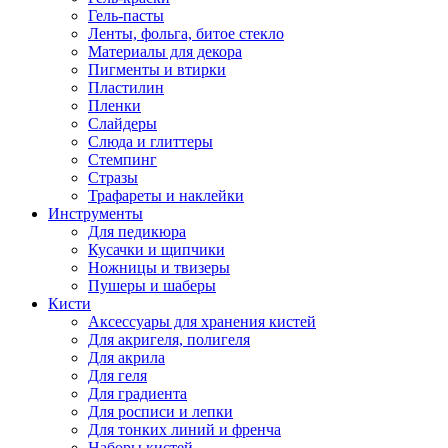
Гель-пасты
Ленты, фольга, битое стекло
Материалы для декора
Пигменты и втирки
Пластилин
Пленки
Слайдеры
Слюда и глиттеры
Стемпинг
Стразы
Трафареты и наклейки
Инструменты
Для педикюра
Кусачки и щипчики
Ножницы и твизеры
Пушеры и шаберы
Кисти
Аксессуары для хранения кистей
Для акригеля, полигеля
Для акрила
Для геля
Для градиента
Для росписи и лепки
Для тонких линий и френча
Наборы кистей